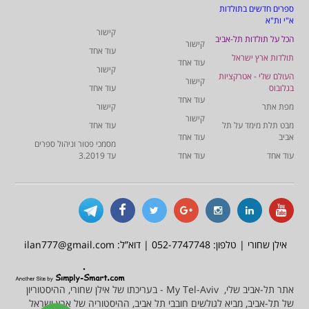
ספרים חדשים בתולדות
א"י ות"א
קישור
הכל על תולדות תל-אביב
קישור
עוד אחד
תולדות ארץ ישראל
עוד אחד
קישור
העולם שלי - אטרקציות
קישור
בגלובוס
עוד אחד
עוד אחד
מפת אתר
קישור
קישור
מבט תלת מימד על תל
עוד אחד
אביב
עוד אחד
מסמכי פטור וניהול ספרים
עוד אחד
עוד אחד
עד 3.2019
אילן שחורי | טלפון: 052-7747748 | דוא”ל: ilan777@gmail.com
אתר תל-אביב שלי, My Tel-Aviv - בעריכתו של אילן שחורי, ההיסטוריון
של תל-אביב, מביא לגולשים חובבי תל אביב, ההיסטוריה של ארץ ישראל