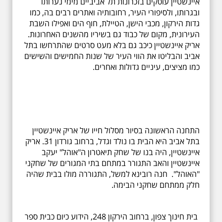
איינשטיין עוסקים בזכרונות תל אביביים מימי נערותו
ובגרותו, ולסיפורי העיר, רחובותיה ואתרים רבים בה, כמו
גדות הירקון, מכבי הישן, הטיילת, חוף הים ואפילו השבת
העירונית, מקום של כבוד גם בשיריו מהשנים האחרונות.
אריק איינשטיין כיכב גם בלא מעט סרטים שהתרחשו בתל
אביב והבליטו את הווי העיר של שנות החמישים והשישים
כמו מציצים, עיניים גדולות ואחרים.
התחנה הראשונה בסיור מסלול חייו של אריק איינשטיין
בתל אביב היא הבית בו נולד וגדל, ברחוב גורדון 31. אריק
איינשטיין, היה בנו של שחק תיאטרון ה"אוהל" יעקב
איינשטיין והאב התגורר במתחם בתי המגורים של שחקני
"האוהל". חנה רובינא למשל, התגוררה מולו בבית שהיה
חלק ממתחם שחקני הבימה.
בית חינוך צפון, ברחוב הירקון 248, הידוע כיום כבית ספר