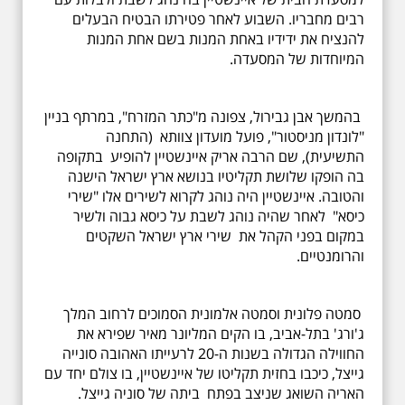
רבים מחבריו. השבוע לאחר פטירתו הבטיח הבעלים
להנציח את ידידיו באחת המנות בשם אחת המנות
המיוחדות של המסעדה.
בהמשך אבן גבירול, צפונה מ"כתר המזרח", במרתף בניין
"לונדון מניסטור", פועל מועדון צוותא (התחנה
התשיעית), שם הרבה אריק איינשטיין להופיע בתקופה
בה הופקו שלושת תקליטיו בנושא ארץ ישראל הישנה
והטובה. איינשטיין היה נוהג לקרוא לשירים אלו "שירי
כיסא" לאחר שהיה נוהג לשבת על כיסא גבוה ולשיר
במקום בפני הקהל את שירי ארץ ישראל השקטים
והרומנטיים.
סמטה פלונית וסמטה אלמונית הסמוכים לרחוב המלך
ג'ורג' בתל-אביב, בו הקים המליונר מאיר שפירא את
החווילה הגדולה בשנות ה-20 לרעייתו האהובה סונייה
גייצל, כיכבו בחזית תקליטו של איינשטיין, בו צולם יחד עם
האריה השואג שניצב בפתח ביתה של סוניה גייצל.