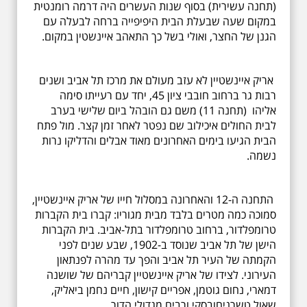
(תחנה עשירית) בסוף שנות העשרים היה דרמה רומנטית
במקום שעה שבעלת הבית היפיפייה ברחה לבעלה עם
הגנן של החצר, ואולי בשל כך התאהב איינשטין במקום.
אריק איינשטיין לא עזב מעולם את מרכז תל אביב ושנים
רבות גר ברחוב חובבי ציון 45, יחד עם רעייתו סימה
אליהו (תחנה 11) משם גם הובהל ביום שלישי בערב
לבית החולים איכילוב שם נפטר לאחר זמן קצר. מול פתח
הבית הגיעו בימים האחרונים מאוד אבלים והדליקו נרות
נשמה.
התחנה ה-12 והאחרונה במסלול חייו של אריק איינשטיין,
סמוכה כמה מטרים בלבד מבית מגוריו: קברו בית הקברות
טרומפלדור, ברחוב טרומפלדור בתל-אביב. בית הקברות
הישן של תל אביב שנוסד ב-1902, שבע שנים לפני
הקמתה של העיר תל אביב והפך עד מהרה לפנתאון
העירוני. לצידו של אריק איינשטיין קבריהם של שושנה
דמארי, נחום גוטמן, אפריים קישון, חיים נחמן ביאליק,
שאול טשרניחובסקי ורבים מגדולי הדור.