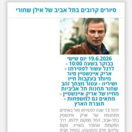
סיורים קרובים בתל אביב של אילן שחורי
26.6.2026 - שישי בבוקר
ב 10:00 אריק איינשטיין
סיור מיוחד בעקבות חייו
ושיריו - עטור מצחך זהב
שחור תחנות תל אביביות
מחייו של אריק איינשטיין -
מתאים גם למשפחות -
תוצרת הארץ
13 שנים לפטירתו של זמר ענק. סיור
באחדים מתחנותיו של אריק איינשטיין
בתל-אביב. החל ממקום ילדותו, דרך
המקומות שהזכיר בשיריו. מקום
עליהם חלם והתגעגע. נתחיל מבית
הולדתו ברחוב גורדון. נשמע אחדים