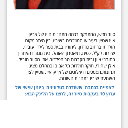
סיור חדש, המתמקד בכמה מתחנות חייו של אריק
איינשטיין בעיר או המוזכרים בשיריו. בין היתר מקום
הולדתו ברחוב גורדון, לימודיו בבית ספר לילדי עובדי,
שדרות קק"ל, כסית, תיאטרון האוהל, בית מגוריו האחרון
בחובבי ציון ובית הקברות טרומפלדור. את הסיור מוביל
אילן שחורי, חוקר תולדות תל אביב ובמהלכו מציג
תמונות,מסמכים ודיאלוגים של אריק איינשטיין לצד
השמעת שיריו בתחנות השונות.
לצפייה בכתבה ששודרה בטלוויזיה ביומן שישי של
ערוץ 10 בעקבות סיור זה, לחצו על הלינק הבא: