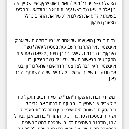
הפועל תל-אביב בלומפילד ואולם אוסישקין. איינשטיין היה
בין אלה שיצאו נגד ראש עיריית ת"א רון חולדאי שהחליט
בשעתו להרוס את האולם ולהכשיר את המקום כחלק
מפארק הירקון.
גדות הירקון הוא שמו של אחד משיריו הבולטים של אריק
איינשטיין, אך התחנה השביעית במסלול יהיה "גשר
הירקון" בדרך נמיר, לשעבר דרך חיפה, שפיארה את אחד
התקליטים הראשונים של שלשיית גשר הירקון, בו
איינשטיין היא חבר לצד צמד הדודאים ישראל גוריון ובני
אמדורסקי. בשילוב הראשון של השלישייה השתתף יהורם
גאון.
משרדי חברת ההפקות "הגר" שהפיקה רבים מתקליטיו
של אריק איינשטיין היו ממוקמים ברחוב אבן גבירול,
ובהפסקות השונות היה איינשטיין נוהג לבלות באכילה
ושתייה במסעדה סמוכה: "כתר המזרח" ברחוב אבן גבירול
117, התחנה השמינית בסיור, שהפכה במשך השנים
למסעדת הבית של איינשטיין בה נהג לשבת ולבלות עם