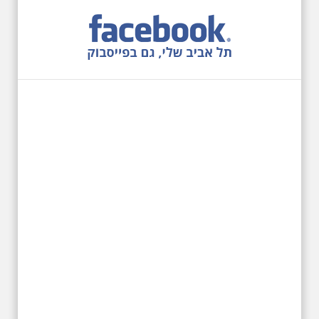
12.6.2026 שישי בבוקר
10:00 מיוחד לציון 13
שנים לפטירת הזמר. סיור
- עטור מצחך זהב שחור
תחנות תל אביביות מחייו
של אריק איינשטיין -
מתאים גם למשפחות
בשנה ה-13 לפטירתו סיור באחדים
מתחנותיו של אריק איינשטיין
בתל-אביב. החל ממקום ילדותו, דרך
המקומות שהזכיר בשיריו. מקום
עליהם חלם והתגעגע. נתחיל מבית
הולדתו ברחוב גורדון. נשמע אחדים
משיריו של אריק איינשטיין ונסיים את
הסיור ליד קברו בבית הקברות
טרומפלדור
19.6.2026 יום שישי