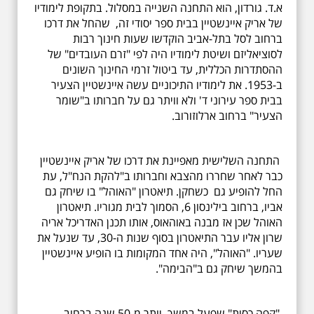
א.ד. גורדון, הוא התחנה השנייה במסלול. בתקופת לימודיו
של אריק איינשטיין בבית ספר יסודי זה, שהחל את דרכו
ברחוב לסל בתל-אביב הוקדשו שעות חינוך רבות
לסוציאליזם ושיטת לימודיו היה לפי "זרם העובדים" של
ההסתדרות הכללית, עד ביטול זרמי החינוך השונים
ב-1953. את לימודיו התיכוניים עשה איינשטיין הצעיר
בבית ספר עירוני ד' ולא וויתר גם על חברותו ב"שומר
הצעיר" ברחוב ארלוזורוב.
התחנה השלישית מאפיינת את דרכו של אריק איינשטיין
כבר לאחר שחררו מהצבא וחברותו ב"להקת הנח"ל, עת
החל להופיע גם כשחקן. תיאטרון "האוהל" בו שיחק גם
אביו, ברחוב בילינסון 6, הסמוך לבית מגוריו. תיאטרון
האוהל שכן אז מבנה באוהאוס, אותו תכנן האדריכל אריה
שרון אליו עבר התיאטרון בסוף שנות ה-30, עד שנעל את
שעריו. "האוהל", היה אחד המקומות בו הופיע איינשטיין
בהמשך שיחק גם ב"הבימה".
"קפה כסית" שפעל במשך יותר מ-50 שנה ברחוב