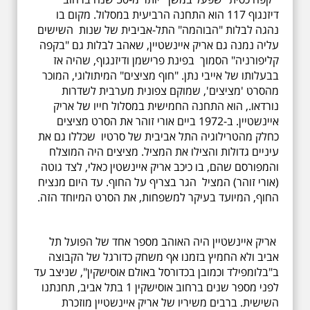
דיזנגוף 117 הוא התחנה הרביעית במסלול. מקום בו
נהגה לבלות "הבוהמה" התל-אביבית של שנות השישים
עליה נמנה גם אריק איינשטיין, שאהב לבלות גם "בקפה
קליפורניה" הסמוך בפינת פרישמן ודיזנגוף, שהיה אז
בבעלותו של אייבי נתן. "חוף מציצים" המיתולוגי, המוכר
מהסרט 'מציצים', שמוקם צפונית מערבית לשדרות
נורדאו., הוא התחנה החמישית במסלול חייו של אריק
איינשטיין. ב-1972 ביים אורי זוהר את הסרט מציצים
כחלק מהטרילוגיה התל אביבית של סרטיו שכללו גם את
עיניים גדולות והצילו את המציל. מציצים היה המוצלח
והמפורסם שהם, בו כיכב אריק איינשטין כאלי, לצד גוטה
(אורי זוהר) המציל הגר בצריף על החוף. עד היום מנציח
החוף, המיועד בעיקר למשפחות, את הסרט המיוחד הזה.
אריק איינשטיין היה האוהב מספר אחד של הפועל תל
אביב ולא החמיץ בזמנו אף משחק כדורגל של הקבוצה
ב"בלומפילד וכמובן בכדורסל באולם אוסישקין", שניצב עד
לפני מספר שנים ברחוב אוסישקין 1 בתל אביב, תחנתנו
השישית. ברבים משיריו של אריק איינשטיין מוזכרת