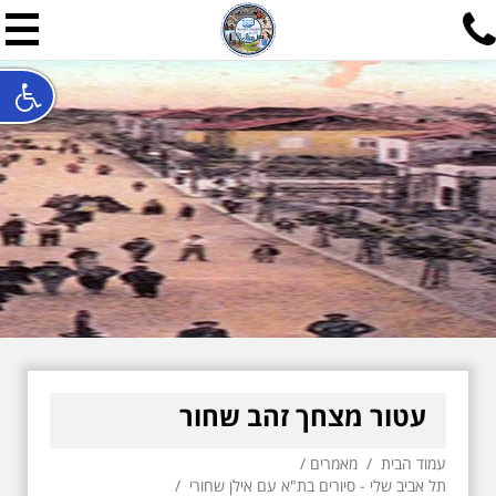
תל אביב שלי
תיור ישראלי בעריכת אילן ש
האתר המרכזי להיסטוריה של תל אביב ותולדות ארץ ישראל - מחק
חייגו עכשיו:
052-7747748
שלחו פנייה:
ilan@mytelaviv.co.il
עברית
English
צור קשר
עטור מצחך זהב שחור
עמוד הבית
/
מאמרים
/
תל אביב שלי - סיורים בת"א עם אילן שחורי
/