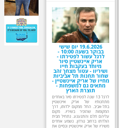
19.6.2026 יום שישי
בבוקר בשעה 10:00 -
לרגל עשור לפטירתו -
אריק איינשטיין סיור
מיוחד בעקבות חייו
ושיריוו - עטור מצחך זהב
שחור תחנות תל אביביות
מחייו של אריק איינשטיין -
מתאים גם למשפחות -
תוצרת הארץ
לרגל 13 שנה לפטירתו סיור באחדים
מתחנותיו של אריק איינשטיין
בתל-אביב. החל ממקום ילדותו, דרך
המקומות שהזכיר בשיריו. מקום
עליהם חלם והתגעגע. נתחיל מבית
הולדתו ברחוב גורדון. נשמע אחדים
משיריו של אריק איינשטיין ונסיים את