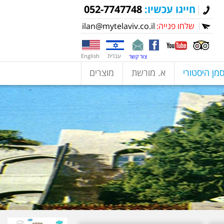
חייגו עכשיו:
052-7747748
שלחו פנייה:
ilan@mytelaviv.co.il
עברית
English
צור קשר
מן היסטורי
א. מורשת
מוצרים