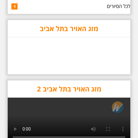
מתאים גם למשפחות -
לכל הסיורים
תוצרת הארץ בשעה
10:00
סיור באחדים מתחנותיו של אריק
מזג האויר בתל אביב
איינשטיין בתל-אביב. החל ממקום
ילדותו, דרך המקומות שהזכיר בשיריו.
מקום עליהם חלם והתגעגע. נתחיל
מבית הולדתו ברחוב גורדון. נשמע
אחדים משיריו של אריק איינשטיין
ונסיים את הסיור ליד קברו בבית
הקברות טרומפלדור. תוצרת הארץ
מזג האויר בתל אביב 2
כשביאליק פוגש את
אידלסון שבת 25.4.2026
בשעה 16:00
סיור מיוחד ומרגש ברחובות ביאליק
ואידלסון והסביבה, המבליט את