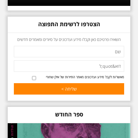
הפיכתה של תל אביב לבירת התרבות
של ארץ ישראל. זאת בעיקר סביב
החלטתו של חיים נחמן ביאליק
להתיישב בתל אביב והמהלכים
הצטרפו לרשימת התפוצה
העירוניים שהושפעו מכך. הסיור יהיה
בדגש התרבותיות התל אביבית של
שנות העשרים והשלושים. הבנייה
השאירו פרטיכם כאן וקבלו מידע ועדכונים על סיורים ומאמרים חדשים
האקלקטית והסגנון הבינלאומי שאפיין
את רחובות ביאליק ואידלסון כשכל
החברה הגבוהה התל אביבית
והארצישראלית ביקשה לגור בסמיכות
למשורר הלאומי. נדבר על המבנים,
בית ביאליק, בית ראובן, מלון סקורה,
בית קרוסל, קפה נגה המשפחות
שגרו ברחובות אלו ועוד הפתעות.
מאשר/ת לקבל מידע ועדכונים מאתר התיירות של אילן שחורי
ספר החודש
באוהאוס בלילה
25.6.2025 ליל חמישי