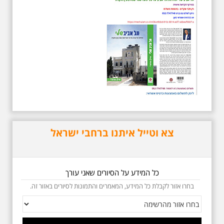
אריק איינשטיין בתל-אביב. החל
ממקום ילדותו, דרך המקומות שהזכיר
בשיריו. מקום עליהם חלם והתגעגע.
נתחיל מבית הולדתו ברחוב גורדון.
נשמע אחדים משיריו של אריק
איינשטיין ונסיים את הסיור ליד קברו
בבית הקברות טרומפלדור. תוצרת
הארץ
צא וטייל איתנו ברחבי ישראל
5.6.2026 שישי בבוקר
ב-10:00 אריק איינשטיין
וגם קצת אלתרמן סיור
כל המידע על הסיורים שאני עורך
מיוחד בעקבות חייו
ושיריוו - עטור מצחך זהב
בחרו אזור לקבלת כל המידע, המאמרים והתמונות לסיורים באזור זה.
שחור תחנות תל אביביות
מחייו של אריק איינשטיין -
מתאים גם למשפחות -
תוצרת הארץ