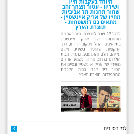
משיריו של אריק איינשטיין ונסיים את
הסיור ליד קברו בבית הקברות
טרומפלדור. תוצרת הארץ
26.6.2026 - שישי בבוקר
ב 10:00 אריק איינשטיין
סיור מיוחד בעקבות חייו
ושיריו - עטור מצחך זהב
שחור תחנות תל אביביות
מחייו של אריק איינשטיין -
מתאים גם למשפחות -
תוצרת הארץ
13 שנים לפטירתו של זמר ענק. סיור
באחדים מתחנותיו של אריק איינשטיין
בתל-אביב. החל ממקום ילדותו, דרך
המקומות שהזכיר בשיריו. מקום
לכל הסיורים
עליהם חלם והתגעגע. נתחיל מבית
הולדתו ברחוב גורדון. נשמע אחדים