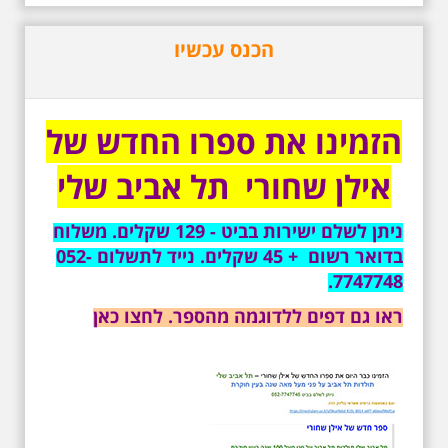
משיריו של אריק איינשטיין ונסיים את
הסיור ליד קברו בבית הקברות
הכנס עכשיו
טרומפלדור. תוצרת הארץ
הזמינו את ספרו החדש של
אילן שחורי תל אביב שלי
3.7.2026 - שישי בבוקר ב
ניתן לשלם ישירות בביט - 129 שקלים. משלוח
10:00 אריק איינשטיין
בדואר רשום + 45 שקלים. נייד לתשלום 052-
סיור בסימן עשור
לפטירתו. סיור מיוחד
7747748.
בעקבות חייו ושיריו -
עטור מצחך זהב שחור
ראו גם דפים ללדוגמה מהספר. לחצו כאן
תחנות תל אביביות מחייו
של אריק איינשטיין -
מתאים גם למשפחות -
תוצרת הארץ
סיור מיוחד לזכרו של אריק איינשטיין,
בעקבות שתיים עשרה שנים
לפטירתו. סיור באחדים מתחנותיו של