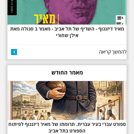
בשעה 19:30 –לכבוד
"הלילה לבן" - "באוהאוס
בלילה" -בעקבות
האדריכלים הגדולים של
תל אביב וההתפתחות של
הסגנון הבינלאומי בתל
מאיר דיזנגוף - השריף של תל אביב - מאמר ב סגולה מאת
אביב
אילן שחורי
בואו ונהנה יחד ב"לילה הלבן" התל
אביב ב , לסיור מיוחד מרשים, סיור
באוהאוס לילי, בעקבות 104 שנה
להמשך קריאה
לסגנון הבינלאומי בתל אביב. סיפור
מעונות עובדים, גינת רות, כיכר
דזיזנגוף וגם על חייה של ג'ניה
אוורבוך, מלכת העיר הלבנה ומי
מאמר החודש
שזכתה בפרס ראשון ב 1934 לתכנון
כיכר דיזנגוף. מחיר הסיור 150
שקלים למשתתף
ספורט עברי בעיר עברית. תרומתו של מאיר דיזנגוף לפיתוח
הספורט בתל אביב