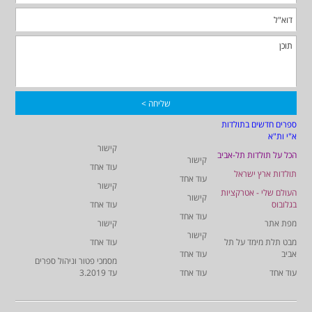
ספרים חדשים בתולדות
א"י ות"א
קישור
הכל על תולדות תל-אביב
קישור
עוד אחד
תולדות ארץ ישראל
עוד אחד
קישור
העולם שלי - אטרקציות
קישור
בגלובוס
עוד אחד
עוד אחד
מפת אתר
קישור
קישור
מבט תלת מימד על תל
עוד אחד
אביב
עוד אחד
מסמכי פטור וניהול ספרים
עוד אחד
עוד אחד
עד 3.2019