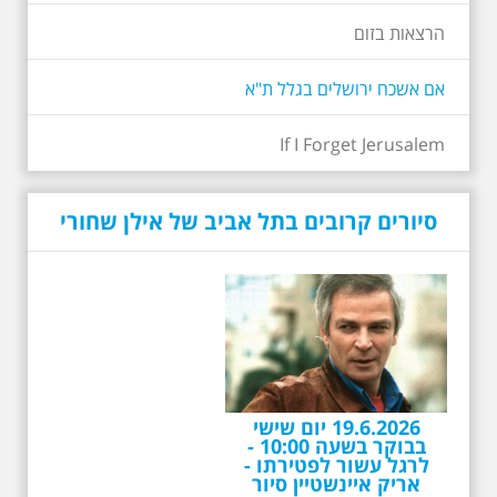
הרצאות בזום
אם אשכח ירושלים בגלל ת"א
If I Forget Jerusalem
19.6.2026 יום שישי
בבוקר בשעה 10:00 -
סיורים קרובים בתל אביב של אילן שחורי
לרגל עשור לפטירתו -
אריק איינשטיין סיור
מיוחד בעקבות חייו
ושיריוו - עטור מצחך זהב
שחור תחנות תל אביביות
מחייו של אריק איינשטיין -
מתאים גם למשפחות -
תוצרת הארץ
לרגל 13 שנה לפטירתו סיור באחדים
מתחנותיו של אריק איינשטיין
בתל-אביב. החל ממקום ילדותו, דרך
המקומות שהזכיר בשיריו. מקום
עליהם חלם והתגעגע. נתחיל מבית
הולדתו ברחוב גורדון. נשמע אחדים