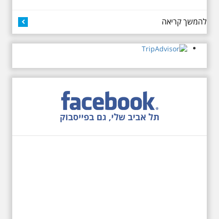
27.6.2026 - שבת בשעה
10:00 בבוקר. שכונת אבו
להמשך קריאה
כביר - הנסתר והגלוי וגם
ביקור מיוחד בכנסיה
הרוסית
לראשונה ניתנת אפשרות בסיור
המיוחד הזה של אילן שחורי לבקר
בכנסייה הרוסית אורתודוכסית
המסתורית באבו כביר, בה פעל בעבר
מטה ה ק.ג.ב. מה אתם יודעים על
שכונת אבו כביר הדרומית בתל אביב.
שכונת שהוקמה במחצית הראשונה
של המאה ה-19 והפכה בתקופת
המנדט למוקד טרור נגד יהודים.
נכבשה ב"מבצע חמץ" והפכה
לשכונת עוני יהודית.