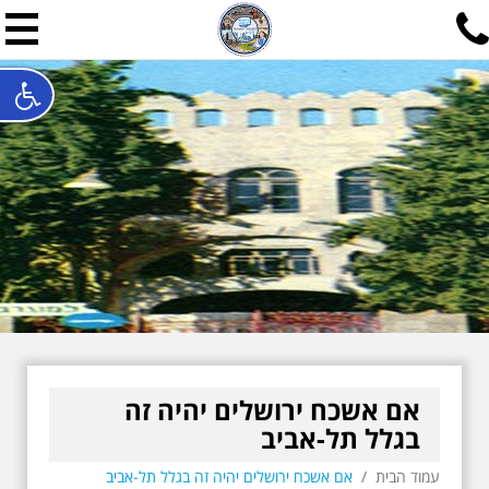
תל אביב שלי
תיור ישראלי בעריכת אילן ש
האתר המרכזי להיסטוריה של תל אביב ותולדות ארץ ישראל - מחק
חייגו עכשיו:
052-7747748
שלחו פנייה:
ilan@mytelaviv.co.il
עברית
English
צור קשר
אם אשכח ירושלים יהיה זה
בגלל תל-אביב
עמוד הבית
/
אם אשכח ירושלים יהיה זה בגלל תל-אביב