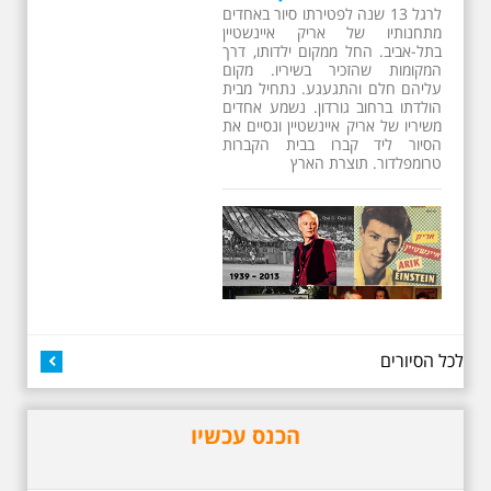
13 שנים לפטירתו של זמר ענק. סיור
באחדים מתחנותיו של אריק איינשטיין
בתל-אביב. החל ממקום ילדותו, דרך
המקומות שהזכיר בשיריו. מקום
עליהם חלם והתגעגע. נתחיל מבית
הולדתו ברחוב גורדון. נשמע אחדים
משיריו של אריק איינשטיין ונסיים את
הסיור ליד קברו בבית הקברות
טרומפלדור. תוצרת הארץ
לכל הסיורים
3.7.2026 - שישי בבוקר ב
10:00 אריק איינשטיין
סיור בסימן עשור
לפטירתו. סיור מיוחד
הכנס עכשיו
בעקבות חייו ושיריו -
עטור מצחך זהב שחור
תחנות תל אביביות מחייו