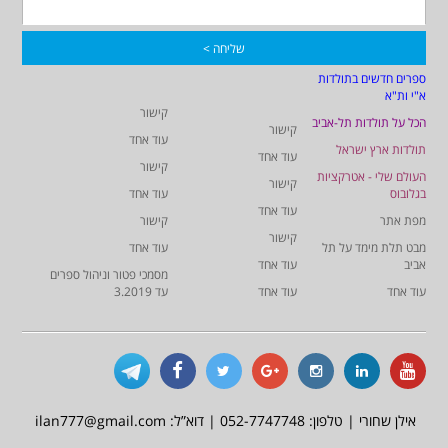
ספרים חדשים בתולדות
א"י ות"א
קישור
הכל על תולדות תל-אביב
קישור
עוד אחד
תולדות ארץ ישראל
עוד אחד
קישור
העולם שלי - אטרקציות
קישור
בגלובוס
עוד אחד
עוד אחד
מפת אתר
קישור
קישור
מבט תלת מימד על תל
עוד אחד
אביב
עוד אחד
מסמכי פטור וניהול ספרים
עוד אחד
עוד אחד
עד 3.2019
אילן שחורי | טלפון: 052-7747748 | דוא”ל: ilan777@gmail.com