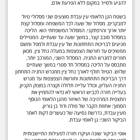
להגיע ולסייר במקום ללא הפרעת אדם.
בשטח הגן הלאומי עין עבדת מוצעים שני מסלולי טיול
למבקרים. מסלול של שעה לכל המשפחה ומסלול קצת
יותר ארוך והרפתקני. המסלול המשפחתי הוא הליכה
במסלול סובב קצר, במשך שעה עד שעתיים. המטיילים
מגיעים לבריכות התחתונות של עין עבדת ולמפל ומשם
ממשיכים עד חורשת הצפצפות במעלה נחל צין. מכאן
חוזרים למגרש החניה. המסלול השני, המורכב יותר,
מתבסס על הליכה במסלול חד סטרי במשך שעתיים
שלוש. הטיול חולף לאורך נחל צין ממגרש החניה התחתון
דרך הבריכות התחתונות וחורשת הצפצפות עד מגרש
החניה העליון, וכולל עלייה תלולה וקצרה במצוק הקניון.
בעלייה חזרה לכביש הראשי לא כדאי להחמיץ את
התצפית המרהיבה של האיזור מהגן הלאומי הנוסף
הסמוך: אחוזת הקבר של פולה ודוד בן גוריון.
מעין עבדת, נדרשת נסיעה של כעשרים דקות לאתר
הביקור השני: גן לאומי עבדת.
אופי הביקור שונה ועיקרו חזרה לפעילות התיישבותית