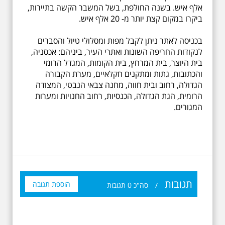
אלף איש. בשנה החולפת, בשל המשבר הקשה בתיירות,
ביקרו במקום קצת יותר מ- 20 אלף איש.
בכניסה לאתר ניתן לקבל מפות ומסלולי טיול והסברים
לנקודות החריפה השונות ואתרי העיר, ביניהם: אכסניה,
בית היוצר, בית המרחץ, בית הקומות, המגדל הרומי
והכתובות, גתות ומתקנים חקלאיים, מערת הקבורה
הגדולה, רחוב ובית חווה, מחנה צבאי הנבטי, המצודה
הרומית, הגת הגדולה, הכנסיות, רחוב החנויות ומערות
המגורים.
19.6.2026 יום שישי
בבוקר בשעה 10:00 -
לרגל עשור לפטירתו -
אריק איינשטיין סיור
מיוחד בעקבות חייו
תגובות
ושיריוו - עטור מצחך זהב
הוספת תגובה
/
סה"כ
0
תגובות
שחור תחנות תל אביביות
מחייו של אריק איינשטיין -
מתאים גם למשפחות -
תוצרת הארץ