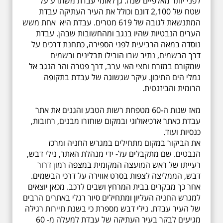
לפני יותר מאלפיים שנה. גן לאומי עבדת משתרע על
שטח של 2,100 דונם וכולל את העיר העתיקה עבדת
המתנשאת לגובה של 619 מטרים. עבדת היא אחת משש
הערים הנבטיות שהיו בנגב ומהחשובות שבהן. עבדת
נוסדה במאה הרביעית לפני הספירה, כתחנת דרכים על
דרך הבשמים, נתיב שבו הובילו תבלינים ובשמים
שמקורם במזרח וחצי האי ערב, דרך פטרה והר הנגב אל
נמלי הים התיכון. עיקר שגשוגה של עבדת בתקופה
הרומית והביזנטית.
מאז שנות ה-60 מטפחת רשות הטבע והגנים את אתר
עבדת כאתר ארכיאולוגי ובמקום שוחזרו מבנים, רחובות,
כנסיות ועוד.
את הביקור במקום מתחילים במגרש החניה ומרכז
הנבטים. שם מתקבלים על- ידי מנהלת האתר, נילי דבש,
רעייתו של ראש המועצה המקומית במצפה רמון דרור
דבש, הממליצה לצפות בסרט אווירה על דרכי הבשמים.
אחר כך מבקרים בבית המרחץ ושבים לרכב. מכאן יוצאים
למגרש החניה העליון ומתחילים סיור רגלי באתרים הרבים
של העיר עבדת. נילי דבש מספרת כי בשנת תיירות רגילה
מגיעים לבקר בעיר העתיקה של עבדת למעלה מ- 60