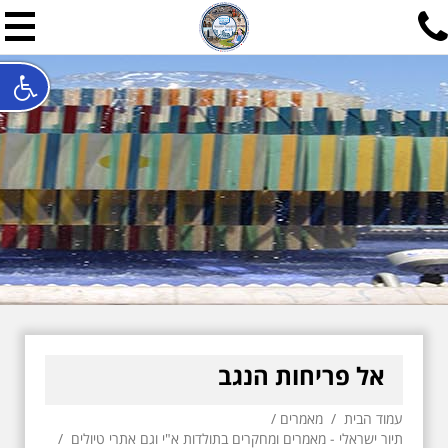
תל אביב שלי
תיור ישראלי בעריכת אילן ש
האתר המרכזי להיסטוריה של תל אביב ותולדות ארץ ישראל - מחק
חייגו עכשיו:
052-7747748
שלחו פנייה:
ilan@mytelaviv.co.il
עברית
English
צור קשר
אל פריחות הנגב
עמוד הבית
/
מאמרים
/
תיור ישראלי - מאמרים ומחקרים בתולדות א"י וגם אתרי טיולים
/