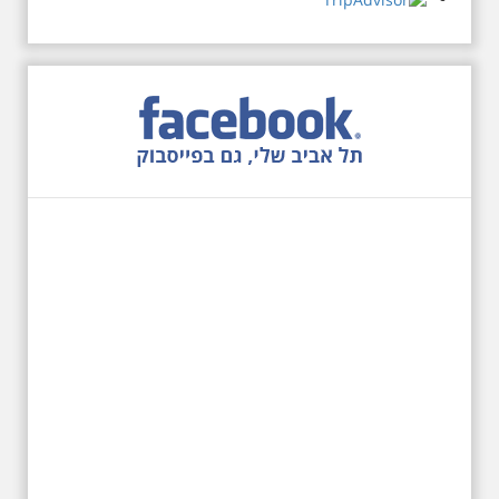
12.6.2026 שישי בבוקר
10:00 מיוחד לציון 13
שנים לפטירת הזמר. סיור
- עטור מצחך זהב שחור
תחנות תל אביביות מחייו
של אריק איינשטיין -
מתאים גם למשפחות
בשנה ה-13 לפטירתו סיור באחדים
מתחנותיו של אריק איינשטיין
בתל-אביב. החל ממקום ילדותו, דרך
המקומות שהזכיר בשיריו. מקום
עליהם חלם והתגעגע. נתחיל מבית
הולדתו ברחוב גורדון. נשמע אחדים
משיריו של אריק איינשטיין ונסיים את
הסיור ליד קברו בבית הקברות
טרומפלדור