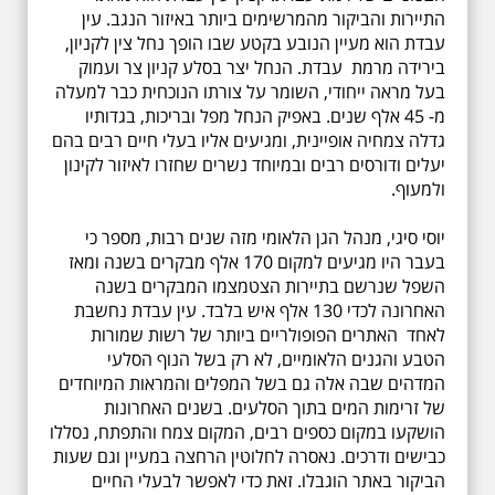
התיירות והביקור מהמרשימים ביותר באיזור הנגב. עין
עבדת הוא מעיין הנובע בקטע שבו הופך נחל צין לקניון,
בירידה מרמת עבדת. הנחל יצר בסלע קניון צר ועמוק
בעל מראה ייחודי, השומר על צורתו הנוכחית כבר למעלה
מ- 45 אלף שנים. באפיק הנחל מפל ובריכות, בגדותיו
גדלה צמחיה אופיינית, ומגיעים אליו בעלי חיים רבים בהם
יעלים ודורסים רבים ובמיוחד נשרים שחזרו לאיזור לקינון
ולמעוף.
יוסי סיגי, מנהל הגן הלאומי מזה שנים רבות, מספר כי
בעבר היו מגיעים למקום 170 אלף מבקרים בשנה ומאז
השפל שנרשם בתיירות הצטמצמו המבקרים בשנה
האחרונה לכדי 130 אלף איש בלבד. עין עבדת נחשבת
לאחד האתרים הפופולריים ביותר של רשות שמורות
הטבע והגנים הלאומיים, לא רק בשל הנוף הסלעי
המדהים שבה אלה גם בשל המפלים והמראות המיוחדים
של זרימות המים בתוך הסלעים. בשנים האחרונות
הושקעו במקום כספים רבים, המקום צמח והתפתח, נסללו
כבישים ודרכים. נאסרה לחלוטין הרחצה במעיין וגם שעות
הביקור באתר הוגבלו. זאת כדי לאפשר לבעלי החיים