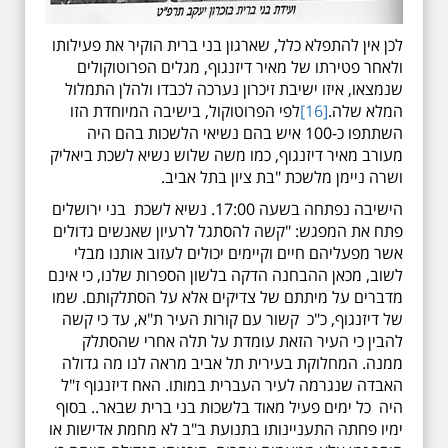
לכן אין להתפלא כלל, שארגון בני ברית הוקיר את פעילותו
ולאחר פטירתו של מאיר דיזנגוף, מגלים הפרוטוקולים
שנמצאו, איזו ישיבת זיכרון נערכה לכבדו ולהלן התמלול
המלא שלה.
[16]
לפי הפרוטוקול, בישיבה המיוחדת הזו
השתתפו כ-100 איש בהם נשיאי הלשכות בהם היה
מעורב מאיר דיזנגוף, כמו משה שלוש נשיא לשכת ביאליק
ושרה ניימן מלשכת "בת ציון בתל אביב.
הישיבה נפתחה בשעה 17:00. נשיא לשכת בני ירושלים
פתח את המפגש: "קשה להסתגל לרעיון שאנשים גדולים
אשר מפעליהם חיים וקיימים יכולים לעזוב אותנו מבלי
לשוב, מכאן ההבחנה הדקה בלשון הספרות שלנו, כי אינם
מדברים על מיתתם של צדיקים אלא על הסתלקותם. שמו
של דיזנגוף, כ"כ קשור עם קורות העיר ת"א, עד כי קשה
להבין כי העיר הזאת עומדת על תלה אחרי שהסתלק
ממנה. המחלוקת בעירית תל אביב מראה לנו מה גדולה
האבדה שנגרמה לעיר העברית במותו. האח דיזנגוף ז"ל
היה כל ימים פעיל מאוד בלשכות בני ברית שבאר.. בסוף
ימיו פחתה התעניינותו בתנועת ב"ב לא מחמת אדישות או