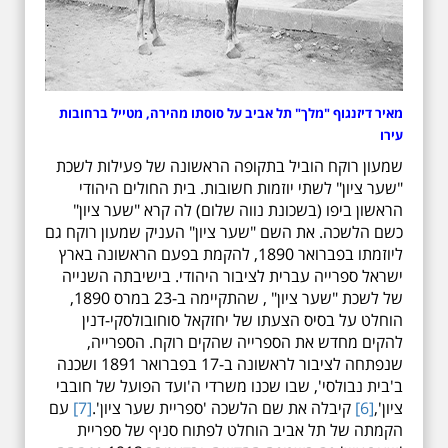
מאיר דיזנגוף "מלך" תל אביב על סוסתו מהירה, מטייל ברחובות
עירו
שמעון רוקח הוביל בתקופה הראשונה של פעילות לשכת
"שער ציון" לשתי יוזמות חשובות. בית החולים היהודי
הראשון ביפו (בשכונת נווה שלום) לה קרא "שער ציון"
כשם הלשכה. את השם "שער ציון" העניק שמעון רוקח גם
ליוזמתו בפברואר 1890, להקמת בפעם הראשונה בארץ
ישראל ספרייה עברית לציבור היהודי. בישיבתה השנייה
של לשכת "שער ציון" , שהתקיימה ב-23 במרס 1890,
הוחלט על בסיס הצעתו של יחזקאל סוחובולסקי-דנין
להקים מחדש את הספרייה שהקים רוקח. הספרייה,
שנפתחה לציבור לראשונה ב-17 בפברואר 1891 ושכנה
ב'בית נבולסי', שבו שכנו משרדי ה'ועד הפועל של חובבי
ציון',
[6]
קיבלה את שם הלשכה 'ספריית שער ציון'.
[7]
עם
הקמתה של תל אביב הוחלט לפתוח סניף של ספריית