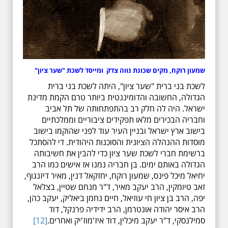
שמעון רוקח, מקים שכונת נווה צדק ומייסד לשכת "שער ציון"
לשכת בני ברית "שער ציון", היתה לשכת בני ברית
הגדולה, החשובה והדומיננטית ביותר טרם הקמת מדינת
ישראל. היה לה חלק רב בהתפתחותה של תל אביב
וחבריה הבכירים מלאו תפקידים ציבוריים וממלכתיים
בישוב ארץ ישראל ובניין העיר עוד לפני שהוקמו בישוב
מוסדות ההנהלה הציונית והסוכנות היהודית. די להסתכל
ברשימת חברי לשכת שער ציון כדי להבין את חשיבותה
הגדולה באותם ימים. בן חבריה נמנו אז אישים כמו הרב
יחיאל מיכל פינס, שמעון רוקח, יחזקאל דנין, מאיר דיזנגוף,
זאב טיומקין, הרב יעקב מאיר, ד"ר מנחם שטיין, בצלאל
יפה, הרב בן ציון חי עוזיאל, חיים נחמן ביאליק, יעקב כהן,
הרב איסר יהודה אונטרמן, הרב ידידיה פרנקל, דוד
סמילנסקי, ד"ר יעקב מיכלין, דוד איז'מוז'יק ואחרים.
[12]