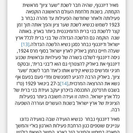
מאיר דיזנגוף, שהיה חבר לשכת "שער ציון" מראשית
הקמתה. בשנות מלחמת העולם הראשונה הוקפאה
פעילותה ולאחר שחודשה הפעילות עד מהרה נבחר ב
1923 לשמש כנשיא לשכת שער ציון והפך אותה תוך זמן
קצר ללשכת בני ברית הדומיננטית ביותר בארץ. באותה
שנה הוקמה גם הלשכה הגדולה של בני ברית לכלל ארץ
ישראל ודיזנגוף נבחר כסגן נשיא הלשכה הגדולה.
[13]
שעלה חיים נחמן ביאליק לארץ ישראל בסוף מרס 1924,
ניסה דיזנגוף לשלבו בשורה של פעילויות ובראשית שכנע
דיזנגוף את ביאליק להצטרף גם הוא ל'בני ברית', ובטקס
חגיגי ומרשים כנשיא קידש אותו כ'אח' חבר לשכת 'שער
ציון'. ביאליק הרבה להגיע למפגשים ומדי פעם בפעם אף
נשא את ההרצאה המרכזית.
[14]
ב-27 בינואר 1929 (ט"ז
בשבט תרפ"ט), התכנסה בזיכרון יעקב ועידת בני ברית של
כלל ארץ ישראל. היתה זו ועידה חשובה ביותר בפעילות
הציונית של ארץ ישראל בשנות העשרים ועוררה השפעה
רבה.
מאיר דיזנגוף נבחר כנשיא הועידה שבה בוועידה נדונו
עניינים שוטפים כגון הרחבת פעילות הארגון בא"י והמשך
המאבק במיסיון והחינוך הזר בארץ, המשך הוצאת בולטין