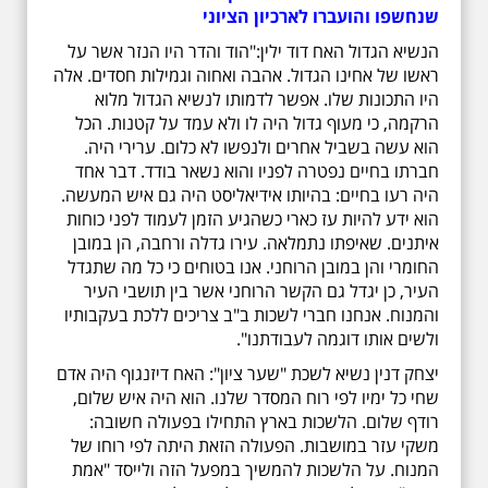
שנחשפו והועברו לארכיון הציוני
הנשיא הגדול האח דוד ילין:"הוד והדר היו הנזר אשר על
ראשו של אחינו הגדול. אהבה ואחוה וגמילות חסדים. אלה
היו התכונות שלו. אפשר לדמותו לנשיא הגדול מלוא
הרקמה, כי מעוף גדול היה לו ולא עמד על קטנות. הכל
הוא עשה בשביל אחרים ולנפשו לא כלום. ערירי היה.
חברתו בחיים נפטרה לפניו והוא נשאר בודד. דבר אחד
היה רעו בחיים: בהיותו אידיאליסט היה גם איש המעשה.
הוא ידע להיות עז כארי כשהגיע הזמן לעמוד לפני כוחות
איתנים. שאיפתו נתמלאה. עירו גדלה ורחבה, הן במובן
החומרי והן במובן הרוחני. אנו בטוחים כי כל מה שתגדל
העיר, כן יגדל גם הקשר הרוחני אשר בין תושבי העיר
והמנוח. אנחנו חברי לשכות ב"ב צריכים ללכת בעקבותיו
ולשים אותו דוגמה לעבודתנו".
יצחק דנין נשיא לשכת "שער ציון": האח דיזנגוף היה אדם
שחי כל ימיו לפי רוח המסדר שלנו. הוא היה איש שלום,
רודף שלום. הלשכות בארץ התחילו בפעולה חשובה:
משקי עזר במושבות. הפעולה הזאת היתה לפי רוחו של
המנוח. על הלשכות להמשיך במפעל הזה ולייסד "אמת