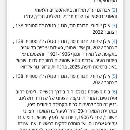
הפרוטוקולים.
[2]
אברהם יערי, תולדות בית-הספרים הלאומי
והאוניברסיטאי עד שנת תר"ף, ירושלים, תר"ץ, עמ' ו
[3]
אילן שחורי, חבורת סוד, מגזין סגולה להיסטוריה 138 ,
דצמבר 2022
[4]
אילן שחורי, חבורת סוד, מגזין סגולה להיסטוריה 138 ,
דצמבר 2022; וכן אילן שחורי, פעילות עיריית תל אביב
בתקופת של מאיר דיזנגוף 1921-1936, והשפעתו על
פיתוח העיר. עבודת Phd שהוגשה לחוג לתולדות ישראל
באוניברסיטת חיפה, 2025, בהנחיית פרופ' גור אלרואי
[5]
אילן שחורי, חבורת סוד, מגזין סגולה להיסטוריה 138 ,
דצמבר 2022
[6]
בית משפחת נבולסי היה ב'דרך מנשייה', לימים רחוב
אילת פינת המרד 1, בקצה הצפוני של שדרות ירושלים.
בניין זה הפך למעשה לבית הקהילה היהודית ביפו,
ובתחילת המאה ה-20 החל לפעול בו המועדון הציוני
'ישורון', שביולי 1906, ביום בואו לארץ ישראל, הופיע בו
עקיבא אריה ויס, ואז הוחלט להקים בראשותו את 'אגודת