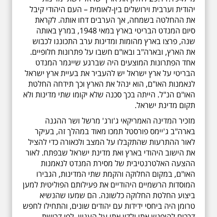
יהודית וערבית וירושלים בין-לאומית – העם היהודי קיבל
את ההחלטה בשמחה, אך הערבים דחו אותה. לקראת
סיום המנדט הבריטי בארץ במאי 1948, במרץ באותה
שנה, פרצו בארץ מהומות ומדינות ערב התכוננו לכבוש
את הארץ, ובארה"ב ובאו"ם חשבו על פתרונות חלופיים.
אחד הפתרונות המוצעים היה שברגע שייגמר המנדט
הבריטי על ארץ ישראל יש להעביר את בעיית ארץ ישראל
לנאמנות האו"ם, הוא ינהל את הארץ וכך תידחה החלטת
האו"ם הנ"ל. הייתה בכך סכנה שלא יקומו שתי מדינות ולא
תקום מדינת ישראל.
מזכיר המדינה האמריקאי ג'ורג' מרשל ושר ההגנה
בארה"ב ג'יימס פורסטל תמכו מאוד במהלך זה, בעיקר
לאור ההתרעות שהתקבלו על המצב ולכאורה כדי להציל
את הישוב היהודי בארץ ואת מדינת ישראל שבפתח. לאור
ההצעה האלטרנטיבית של מסירת המנדט לנאמנות
האו"ם, במקום החלוקה והקמת שתי המדינות, הגבירו
המוסדות הרשמיים היהודיים את פעילותם הפוליטית למען
ביצוע החלטת החלוקה כלשונה. הם שמעו שהנשיא
טרומן היה ביחסי ידידות עם יהודים שונים, והתחילו לחפש
דרכים להיפגש אתו ולדון אתו על העניין. לפי דרישת