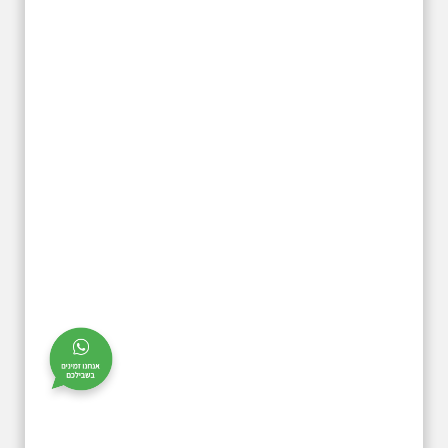
26.6.2026 - שישי בבוקר
ב 10:00 אריק איינשטיין
סיור מיוחד בעקבות חייו
ושיריו - עטור מצחך זהב
שחור תחנות תל אביביות
מחייו של אריק איינשטיין -
מתאים גם למשפחות -
תוצרת הארץ
13 שנים לפטירתו של זמר ענק. סיור
באחדים מתחנותיו של אריק איינשטיין
בתל-אביב. החל ממקום ילדותו, דרך
המקומות שהזכיר בשיריו. מקום
עליהם חלם והתגעגע. נתחיל מבית
הולדתו ברחוב גורדון. נשמע אחדים
משיריו של אריק איינשטיין ונסיים את
הסיור ליד קברו בבית הקברות
טרומפלדור. תוצרת הארץ