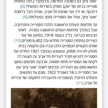
'שער ציון' גם בשכונה החדשה, ובדצמבר 1912 נפתחה
ספרייה בביתו של יעקב מטלון בשדרות רוטשילד.
[8]
דיזנגוף, אז יו"ר ועד שכונת תל אביב, שהיה חבר בלשכת
'שער ציון', עודד את הספרייה ותמך בפעילותה.
[9]
עד מלחמת העולם הראשונה הלכה הספרייה והתרחבה,
אבל במהלך מלחמת העולם הראשונה נסגרה. לאחר
הכיבוש הבריטי, בל"ג בעומר 1918, בסיועו של ועד
הצירים נפתחה הספרייה מחדש ובה 6,402 ספרים.
[10]
ואולם הקשיים הכספיים הלכו וגברו וגם מיקומה בבית
מטלון לא היה מספק, ובאמצע נובמבר 1921 החליט ועד
הספרייה להגיש תזכיר לעיריית תל אביב ובו הצעה לה
לקחת את הספרייה תחת חסותה. ארבעה חודשים נמשך
המשא ומתן עם העירייה, ובכינוס לשכת 'שער ציון' עם
ועד הספרייה ב-18 באפריל 1922, סוכם על התנאים
והוחלט להיפרד מהספרייה ולהעבירה לחזקתה של עיריית
תל אביב.
[11]