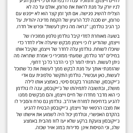
לחיים וייצמן). והמזכיר ענה לו בפרוטרוט כי וייצמן הגיע
לניו יורק על מנת לראות את טרומן, אולם עד כה לא
הצליח להשיג פגישה. אם תוך זמן קצר הוא לא ייפגש עם
טרומן, יש סכנה לכל הרעיון של הקמת מדינה יהודית. על
כך הגיב גולדמן,: "נראה מה ניתן לעשות" ופרש אל חדרו.
בשעה מאוחרת למדי קיבל גולדמן טלפון ממזכירו של
וייצמן, שהודיע לו כי וייצמן מבקש שיעלה אליו לחדר כדי
שיוכלו לשוחח. גולדמן עלה לחדר של וייצמן, שקיבל אותו
במילים "מר גולדמן, שמעתי ממזכירי כי אמרת שתראה מה
ניתן לעשות. רציתי לומר לך כי הדבר כל כך דחוף,
שהזמנתי אותך על מנת לבקש ממך לעשות את כל שתוכל
לעשות, כאן ועכשיו". גולדמן התקשר טלפונית עם אדי
ג'ייקובסון, שהתגורר בקנזס סיטי, באמצע אותו לילה
מושלג, ובתשובה לתמיהתו של ג'ייקובסון, ענה לו גולדמן
כי הוא מדבר מחדרו של חיים וייצמן, והם מבקשים ממנו
להגיע בדחיפות למזרח ארה"ב. גולדמן גם טרח והסביר לו
את מצבו הרפואי של וייצמן. ג'ייקובסון הבטיח להגיע
בהקדם האפשרי, וגולדמן יכול היה לשמוע את אישתו של
ג'ייקובסון צועקת ברקע שלא יעז לזוז מהבית באמצע
שלג, וכי הטיסות אינן סדירות במזג אויר שכזה.