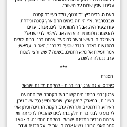
עלינו וישכין שלום על הישוב".
האח מ. רבינוביץ: "דיזנגוף, נולד בעיירה קטנה
שבבסרביה. א"י הייתה בימים ההם ארץ קטנה ונידחת.
עודו צעיר היה, אבל חלומותיו גדולים. אנחנו עדים
להגשמת חלומותיו. הוא היה אב לאלפי ילדי ישראל?
בשבילם חי האיש ובשבילם פעל. אנחנו בבני ברית יכולים
להתגאות באדם הגדל שפעל בקרבנו".האח מ. עליאש:
אמר תפילת אל מלא רחמים. בשעה 7 שש וחצי לפנות
ערב ננעלה הלשכה.
***
מסגרת
כיצד סייע גם ארגון בני ברית – להקמת מדינת ישראל
ארגון "בני-ברית" היה קשור מאז הקמתה של התנועה
הציונית, במאבק למען ארץ ישראל וסייע ככל אשר ניתן.
האירוע הדרמטי ביותר היה ערב הקמת המדינה וניתן אולי
לקבוע כי לבני ברית חלק במהלכים שהובילו להכרתה של
ארצות הברית במדינת ישראל ובהקמת המדינה. ב-1947
סמך הארי טרומן, נשיא ארה"ב, את ידו על תכנית ועדת