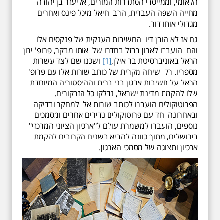
הלאומי, וממייסדי הסתדרות המורים, אליעזר בן יהודה
מחייה השפה העברית, הרב יחיאל מיכל פינס ואחרים
מגדולי אותו דור.
גם אז לא הובן דיו החשיבות הענקית של פנקסים אלו
והם הועברו לארון ברזל בחדרו של אותו מבקר, פרופ' ירון
הראל באוניברסיטת בר אילן,
[1]
ושכנו שם לצד עשרות
מספריו. רק שיחה מקרית של כותב שורות אלו עם פרופ'
הראל על חשיבות ארגון בני ברית וההיסטוריה המיוחדת
שלו להקמת מדינת ישראל, נדלקו כל הזרקורים.
הפרוטוקולים הועברו לכותב שורות אלו למחקר ובדיקה
ובאחרונה יחד עם פרוטוקולים נדירים אחרים ומסמכים
נוספים, הועברו למשמרת עולם ל"ארכיון הציוני המרכזי"
בירושלים, מתוך כוונה להביא בשנים הקרובים להקמת
ארכיון ותצוגה של מסמכי הארגון.