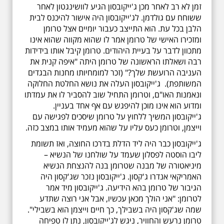
זמן לא רב לאחר מכן ג'ייקובסון הגיע לוושינגטון לאחר
ששוחח עם גולדמן. לג'ייקובסון היה אישור להיכנס לבית
הלבן בכל עת. הוא התייצב כעבור יומיים אצל טרומן
ומזכירו האישי של טרומן אמר לו שהוא מקווה שהוא אינו
מתכוון לדבר על בעיית היהודים. טרומן קיבל אותו בידידות
רבה ושאלתו הראשונה של טרומן היתה "איפה קנית את
העניבה הרועשת שלך?" (זכר למומחיותו מחנות הבגדים
המשותפת). ג'ייקובסון העלה את נושא החלטת החלוקה
ונאמנות האו"ם, וטרומן התחיל שוב להסביר לו את עמדתו
ומדוע הוא אינו מוכן להיפגש עם אף אחד בעניין.
ג'ייקובסון המשיך ללחוץ על טרומן שיסכים לפגישה עם
וייצמן, וטרומן כעס עליו על שהוא מעמיד אותו במצב כזה.
ג'ייקובסון כבר היה ליד הדלת בדרכו החוצה, ואז תשומת
ליבו הוסטה לפסלון שעמד על שולחנו של הנשיא –
מיניאטורה של מבנה שטרומן בנה להנצחת הנשיא
האמריקאי אנדרו ג'קסון. ג'ייקובסון נזכר שג'קסון היה
הגיבור של טרומן בהא הידיעה. ג'ייקובסון מיד אמר
לטרומן: "אני הולך מכאן עכשיו, אבל אני רוצה שתדע
שמה שג'קסון היה בשבילך, כך חיים וייצמן הוא בשבילי".
טרומן נרעש והחוויר, ניגש לג'ייקובסון, נתן לו טפיחה