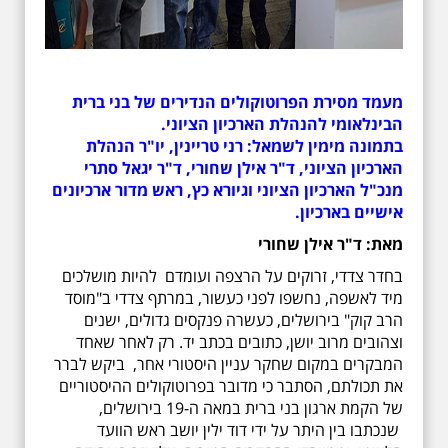
מעמד מסירת הפרוטוקולים הנדירים של בני ברית
הבינלאומי להנהלת הארכיון הציוני.
בתמונה מימין לשמאל: רני טריינין, יו"ר הנהלת
הארכיון הציוני, ד"ר אילן שחורי, ד"ר יגאל סתרי
מנכ"ל הארכיון הציוני וגיורא כץ, ראש מדור ארכיונים
אישיים בארכיון.
מאת: ד"ר אילן שחורי
בחדר צדדי, זרוקים על הרצפה ועומדם להיות מושלכים
מיד לאשפה, נחשפו לפני כעשור, במרתף צדדי ב"מוסד
הרב קוק" בירושלים, כעשרה פנקסים גדולים, ישנים
וצהובים מרוב יושן, כתובים בכתב יד. רק לאחר שאחד
המבקרים במקום שחקר עניין היסטורי אחר, ביקש לברר
את תכולתם, הסתבר כי מדובר בפרוטוקולים ההיסטוריים
של הקמת ארגון בני ברית במאה ה-19 בירושלים,
שנכתבו בין היתר על ידי דוד ילין יושב ראש הוועד