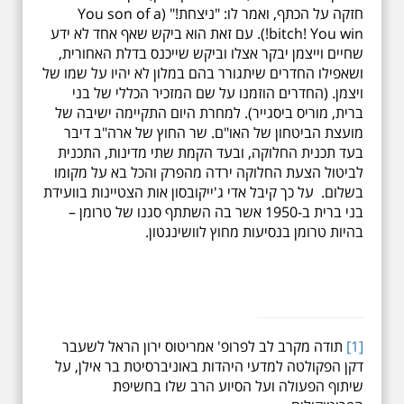
חזקה על הכתף, ואמר לו: "ניצחת!" (You son of a
bitch! You win!). עם זאת הוא ביקש שאף אחד לא ידע
שחיים וייצמן יבקר אצלו וביקש שייכנס בדלת האחורית,
ושאפילו החדרים שיתגורר בהם במלון לא יהיו על שמו של
ויצמן. (החדרים הוזמנו על שם המזכיר הכללי של בני
ברית, מוריס ביסגייר). למחרת היום התקיימה ישיבה של
מועצת הביטחון של האו"ם. שר החוץ של ארה"ב דיבר
בעד תכנית החלוקה, ובעד הקמת שתי מדינות, התכנית
לביטול הצעת החלוקה ירדה מהפרק והכל בא על מקומו
בשלום. על כך קיבל אדי ג'ייקובסון אות הצטיינות בוועידת
בני ברית ב-1950 אשר בה השתתף סגנו של טרומן –
בהיות טרומן בנסיעות מחוץ לוושינגטון.
[1]
תודה מקרב לב לפרופ' אמריטוס ירון הראל לשעבר
דקן הפקולטה למדעי היהדות באוניברסיטת בר אילן, על
שיתוף הפעולה ועל הסיוע הרב שלו בחשיפת