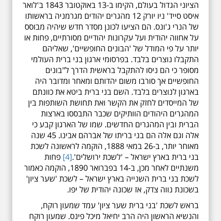
הציוני הגדול בעולם, הקימו ב-13 באוקטובר 1843 ב'לואר
איסט סייד' ניו יורק 12 מהגרים יהודים מגרמניה בראשותו
של הנרי ג'ונס. הם הציעו לכונן מסדר חדש שיהיה מבוסס
על אחווה יהודית ועל עקרונות יהודיים מסורתיים, פחות או
יותר על פי המודל של 'הבונים החופשיים', שאליהם
התקבלו נוצרים בלבד. בפרסומי ארגון בני ברית העולמי
מסופר כי הם ניסו להתקבל בראשית הדרך ל"בונים
החופשיים אך סורבו משום יהדותם ומאחר ומדובר היה
בארגון לנוצרים בלבד. השם בני ברית ביטא את כוונתם
של המייסדים לחזק את הקשר ואת תחושת השותפות בין
המהגרים היהודים הוותיקים שכבר התבססו בארצות
הברית ובין המהגרים החדשים. שמו של הארגון קבע כי
אלה וגם אלה הם בני בריתו של אברהם אבינו. 45 שנה
מאוחר יותר, ב-26 במאי 1888, הוקמה לראשונה לשכת
בני ברית בארץ ישראל – 'לשכת ירושלים'.
[4]
פחות
משנתיים לאחר מכן, ב-14 בפברואר 1890, הוקמה כאמור
לשכת בני ברית השנייה בארץ ישראל – לשכת 'שער ציון'
בשכונת נווה צדק, אז שכונה יהודית של יפו.
בראש לשכת 'בני ברית שער ציון' עמד שמעון רוקח,
והנשיא הראשון היה הרב יחיאל מיכל פינס. שמעון רוקח