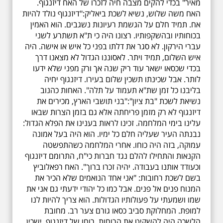
מאיר" בכדי להקים מצבה חיה לזכרו של האח דיזנגוף.
האח משה שלוש, נשיא לשכת ביאליק:"דיזנגוף נולד להיות
אח. תמיד חלם על הגשמת רעיונות נשגבים. הוא האמין
בכוחותיו ובהשקפותיו. רצונו היה כי ת"א תשתרע לשני
עברי הירקון. לא סגר את דלתו בפני כל איש או אישה. היה
איש השלום, תמיד ויתר. לאסוננו הגדול לא מצאנו דרך
בכדי שכסאו ישאר עוד ריק שנה אך ורק מפני שלא ידעו
לותר. אבל שכינתו תשכין שלום בעירו. דיזנגוף יחיה
בליבנו כל זמן שת"א תעמוד על תלה". האחות כהנוב
נשיאת לשכת "בת ציון":"בני תושבי הארץ, מכירים את
דיזנגוף לא רק מזמן פריחתה אלא גם בזמן הצרות שבאו
עלינו בימי המלחמה. זכינו לראות בענינו את הפלא הגדול:
נבנתה העיר שעליה חלם כל ימיו. הוא היה בעל אמונה
עמוקה, בזה היה כוחו. אחרי המלחמה כשהתפשטה
הקנאות והתחילו להלם נגד חברות כי"ח, התרומם דיזנגוף
וכעודד אותנו בעבודה. יהיה זכרו ברוך". האח רפאלוביץ
בשם לשכת רחובות: "אני אחד הנואמים שלא הכיר את
המנוח פנים אל פנים. אבל כמו כל יהודי ידעתי גם אני את
שמו ושמעתי על פעולותיו הגדולות. הוא צריך להיות לנו
למופת. המחלוקת סביב כסאו גורם צער רב. מחובת
הלשכה היה להשקיט את הרוחות. רוחו של דיזנגוף, ישכין