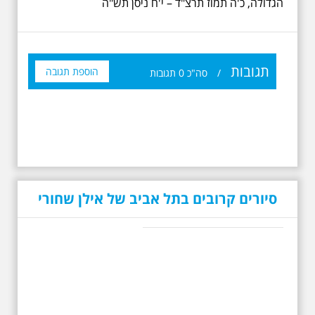
הגדולה, כ'ה תמוז תרצ"ד – י'ח ניסן תש"ה
תגובות
הוספת תגובה
/
סה"כ
0
תגובות
סיורים קרובים בתל אביב של אילן שחורי