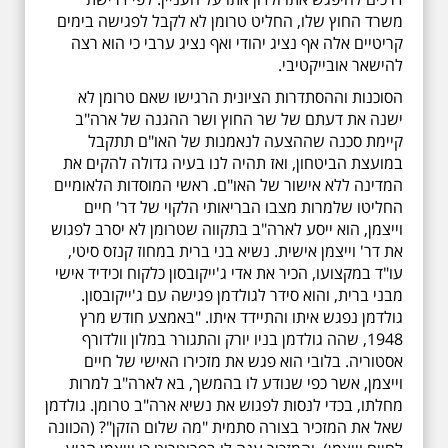
משרד החוץ שלו, החליט טרומן לא לקבל לפגישה בימים
קריטיים אלה אף נציג יהודי ואף נציג ערבי כי הוא רצה
להישאר אובייקטיבי.
הסוכנות וההסתדרות הציונית הרגישו שאם טרומן לא
ישנה את דעתם של שר החוץ ושר ההגנה של ארה"ב
קיימת סכנה שההצעה לנאמנות של האו"ם תתקבל
במועצת הביטחון, ואז תהיה לנו בעיה גדולה להקים את
המדינה ללא אישור של האו"ם. ראשי המוסדות הלאומיים
החליטו שלמרות מצבו הבריאותי הלקוי של דר' חיים
וייצמן, הוא ייסע לארה"ב בתקווה שטרומן לא יסרב לפגוש
את דר' וייצמן אישית. נשיא בני ברית במחוז קנזס סיטי,
עו"ד במקצועו, הכיר את אדי ג'ייקובסון כלקוח וכידיד אישי
מבני ברית, והוא סידר לגולדמן פגישה עם ג'ייקובסון.
גולדמן נפגש איתו והתיידד איתו. "באמצע חודש מרץ
1948, שהה גולדמן בניו יורק והתגורר במלון וולדורף
אסטוריה. בלובי הוא פגש את מזכירו האישי של חיים
וייצמן, אשר כפי שנודע לו בהמשך, בא לארה"ב למרות
מחלתו, בכדי לנסות לפגוש את נשיא ארה"ב טרומן. גולדמן
שאל את המזכיר בצורה סתמית "מה שלום הזקן"? (הכוונה