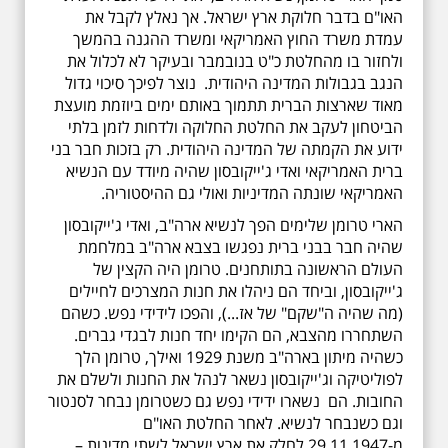
האו"ם בדבר חלוקת ארץ ישראל. אך נאלץ לקבל את
עמדת משרד החוץ האמריקאי ומשרד ההגנה בהמשך
ולחזור בו מהחלטת כ"ט בנובמבר ובעיקר לא לכלול את
הנגב בגבולות המדינה היהודית. נוצר לפיכך סיכוי גדול
מאוד שארצות הברית תתמוך באותם ימים ביוזמת מועצת
הביטחון לעקב את החלטת החלוקה ולדחות לזמן בלתי
ידוע את הקמתה של המדינה היהודית. רק בזכות חבר בני
ברית האמריקאי ואדי ג'ייקובסון שהיה מיודד עם הנשיא
האמריקאי שונתה המדיניות ואולי גם ההיסטוריה.
הארי טרומן שלימים הפך לנשיא ארה"ב, ואדי ג'ייקובסון
שהיה חבר בבני ברית נפגשו בצבא ארה"ב במלחמת
העולם הראשונה בתותחנים. טרומן היה הקצין של
ג'ייקובסון, וביחד הם ניהלו את חנות המצרכים לחיילים
(מה שהיה ה"שקם" של אז...), והפכו לידידי נפש. כשהם
השתחררו מהצבא, הם הקימו יחד חנות לבגדי גברים.
כשהיה מיתון בארה"ב משנת 1929 ואילך, טרומן הלך
לפוליטיקה וג'ייקובסון נשאר לנהל את החנות ולשלם את
החובות. הם נשארו ידידי נפש גם כשטרומן נבחר לסנטור
וגם כשנבחר לנשיא. לאחר החלטת האו"ם
מ-29.11.1947 לחלק את ארץ ישראל לשתי מדינות –