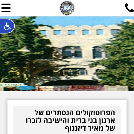
תל אביב שלי
תיור ישראלי בעריכת אילן ש
האתר המרכזי להיסטוריה של תל אביב ותולדות ארץ ישראל - מחק
חייגו עכשיו:
052-7747748
שלחו פנייה:
ilan@mytelaviv.co.il
עברית
English
צור קשר
הפרוטוקולים הנסתרים של
ארגון בני ברית והישיבה לזכרו
של מאיר דיזנגוף