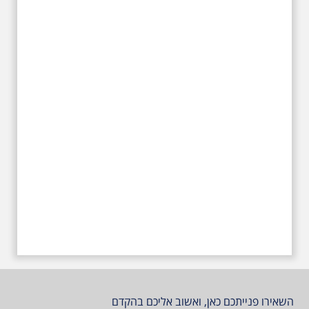
בתל-אביב. החל ממקום ילדותו, דרך
המקומות שהזכיר בשיריו. מקום
עליהם חלם והתגעגע. נתחיל מבית
הולדתו ברחוב גורדון. נשמע אחדים
משיריו של אריק איינשטיין ונסיים את
הסיור ליד קברו בבית הקברות
טרומפלדור. תוצרת הארץ
השאירו פנייתכם כאן, ואשוב אליכם בהקדם