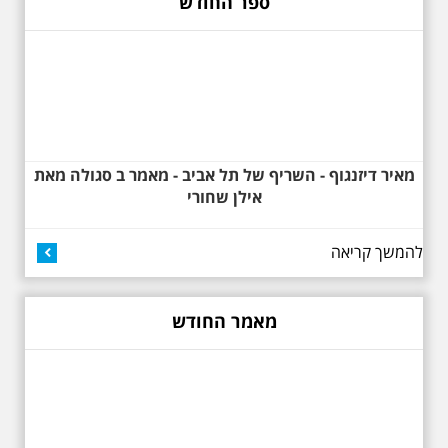
ספר החודש
דזיזנגוף וגם על חייה של ג'ניה
אוורבוך, מלכת העיר הלבנה ומי
שזכתה בפרס ראשון ב 1934 לתכנון
כיכר דיזנגוף. מחיר הסיור 150
שקלים למשתתף
מאיר דיזנגוף - השריף של תל אביב - מאמר ב סגולה מאת
אילן שחורי
להמשך קריאה
27.6.2026 - שבת בשעה
10:00 בבוקר. שכונת אבו
כביר - הנסתר והגלוי וגם
ביקור מיוחד בכנסיה
מאמר החודש
הרוסית
לראשונה ניתנת אפשרות בסיור
המיוחד הזה של אילן שחורי לבקר
בכנסייה הרוסית אורתודוכסית
המסתורית באבו כביר, בה פעל בעבר
מטה ה ק.ג.ב. מה אתם יודעים על
שכונת אבו כביר הדרומית בתל אביב.