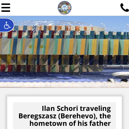
תל אביב שלי
תיור ישראלי בעריכת אילן ש
האתר המרכזי להיסטוריה של תל אביב ותולדות ארץ ישראל - מחק
חייגו עכשיו:
052-7747748
שלחו פנייה:
ilan@mytelaviv.co.il
עברית
English
צור קשר
Ilan Schori traveling
Beregszasz (Berehevo), the
hometown of his father