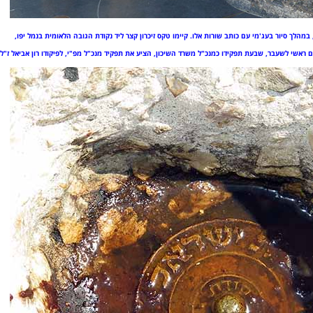
במהלך סיור בעג'מי עם כותב שורות אלו. קיימו טקס זיכרון קצר ליד נקודת הגובה הלאומית בנמל יפו,
ם ראשי לשעבר, שבעת תפקידו כמנכ"ל משרד השיכון, הציע את תפקיד מנכ"ל מפ"י, לפיקודו רון אביאל ז"ל