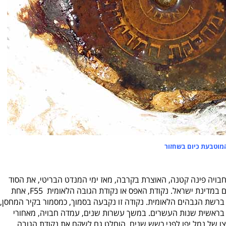
מוטבעת כיום בשחזור
 מחסן מספר 1 בנמל יפו, חבויה פינה קטנה, האוצרת בקרבה, מאז ימי המנדט הבריטי, את הסוד
הגדול לפיו מודדים קובעים את רשת הגבהים במדינת ישראל. נקודת האפס או נקודת הגובה הלאומית F55, אחת
בהם ברשת הגבהים הלאומית. נקודה זו נקבעה בסמוך, כמסמור בקיר המחסן,
בראשית שנות העשרים. במשך עשרות שנים, עמדה חבויה, מאחורי
ו של נמל יפו לפני כשש שנים, הוחלט גם לשקם את נקודת הגובה