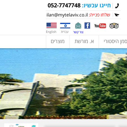
חייגו עכשיו:
052-7747748
שלחו פנייה:
ilan@mytelaviv.co.il
עברית
English
צור קשר
מן היסטורי
א. מורשת
מוצרים