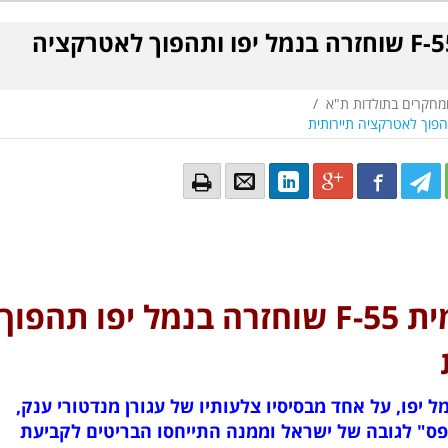
נקודת הגובה הלאומית F-55 שוחזרה בנמל יפו ותהפוך לאטרקציה
ומחקרים בתולדות ת"א
/
Email
Email
LinkedIn
Google+
Facebook
Twitter
Twitte
Tw
נקודת הגובה הלאומית F-55 שוחזרה בנמל יפו תהפוך
הצפוני של מחסן מספר 1 בנמל יפו, על אחד מבסיסיו צלעותיו של עגורן מנדטורי ענק,
 ה-20 "נקודת האפס" לגובה של ישראל וממנה התייחסו הבריטים לקביעת