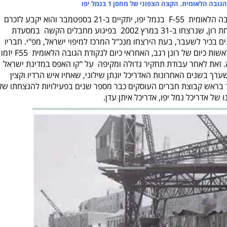
הלאומית. הקצה הצפוני של מחסן 1 בנמל יפו
הטקס החגיגי והסרת הלוט מעל נקודת הגובה הלאומית F-55 בנמל יפו, יתקיים ב-21 בספטמבר והוא יקבע לזכרם
של אביאל, ושני ילדיו, ענת ועופר בני משפחת רון, שנרצחו ב-31 במרץ 2002 בפיגוע מחבלים הקשה במסעדת
ים בכיר לשעבר, בעת הירצחו מנכ"ל המרכז למיפוי ישראל, מפ"י. חבריו
מהתותחנים בסיוע המרכז למיפוי ישראל בראשות כיום של רונן רגב, האחראי כיום לנקודת הגובה הלאומית F55 יזמו
. זאת לאחר עבודת תחקיר גדולה ומקיפה על "
קו האפס במדינת ישראל
רך בשנים האחרונות האדריכל יונתן שילוני, שאחיו איש הרדיו וקצין
ד בראש קבוצת חברים העוסקים כבר מספר שנים בפעילויות להנצחתו של
 של אדריכל נמל יפו, אדריכל איתן עדן.