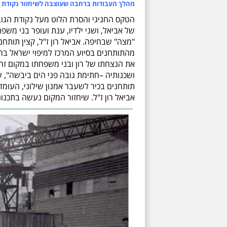
מהלך העבודות ברחבה שעוצבה לשיחזור נקודת הגובה 
"מצה" שבחיפה. אביאל רון ז"ל, קצין תותחנ
את הנצחתו של רון ובני משפחתו במקום זה
ושכנותיה –חתימת גובה פני הים ביבשה", שע
תותחנים בכיר לשעבר אמנון שילוני, העומ
אביאל רון ז"ל. שיחזור המקום נעשה בתכנונו