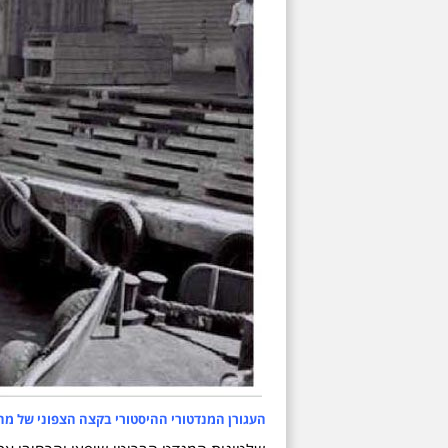
העגורן המנדטורי ההיסטורי בקצה הצפוני של מחסן מספר 1. אחת מרגליו משמשת כיום כבסי