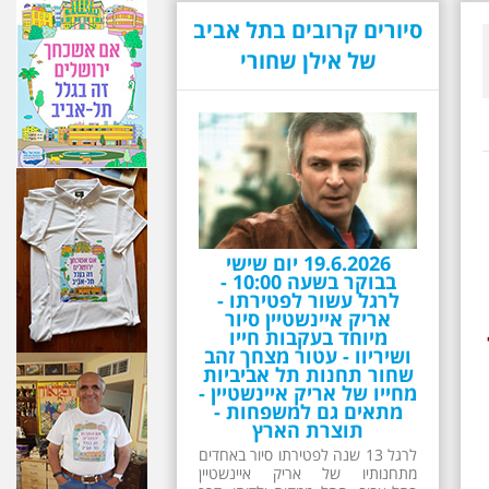
סיורים קרובים בתל אביב
של אילן שחורי
26.6.2026 - שישי בבוקר
ב 10:00 אריק איינשטיין
סיור מיוחד בעקבות חייו
ושיריו - עטור מצחך זהב
שחור תחנות תל אביביות
מחייו של אריק איינשטיין -
מתאים גם למשפחות -
תוצרת הארץ
13 שנים לפטירתו של זמר ענק. סיור
באחדים מתחנותיו של אריק איינשטיין
בתל-אביב. החל ממקום ילדותו, דרך
המקומות שהזכיר בשיריו. מקום