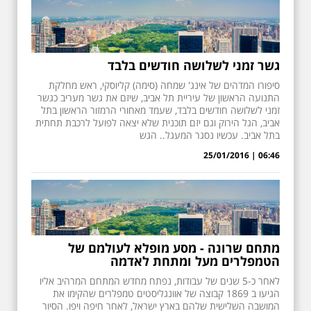
גשר זמני לשלושה חודשים בלבד
סיפורו המדהים של אינג' שמחה (סימה) קליוסקי, ראש מחלקת
התנועה הראשון של עיריית תל אביב, שיזם את גשר מעריב כגשר
זמני לשלושה חודשים בלבד, שעמד מאחורי הרמזור הראשון בתל
אביב, הגל הירוק וגם יזם תוכנית שלא יצאה לפועל לרכבת תחתית
בתל אביב. עכשיו נסגר המעגל.. הגש
06:46 | 25/01/2016
מתחם שרונה - מסע מופלא לעולמם של
הטמפלרים מעל ומתחת לאדמה
לאחר כ-5 שנים של עבודות, נפתח מחדש המתחם המרהיב אליו
הגיעו ב 1869 קבוצה של אוונגליסטים טמפלרים שהקימו את
המושבה השלישית שלהם בארץ ישראל, לאחר חיפה ויפו. הסיור