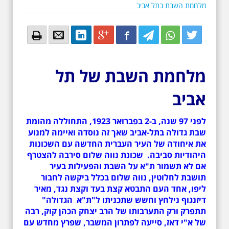
מלחמת השבת בתל אביב
Email
Email
LinkedIn
Google+
Facebook
Twitter
Twitter
Twitter
מלחמת השבת של תל
אביב
לפני 97 שנה, ב-2 בפברואר 1923, התחוללה מהומת
שבת גדולה בתל-אביב שאך זה נוסדה ואיימה למנוע
את איחודה של העיר העברית החדשה עם השכונות
היהודיות סביבה. שכונת נווה שלום סירבה להצטרף
אם לא תשמור ת"א על השבת והפעילות בעיר
תושבת לחלוטין, נווה שלום בכלל ביקשה לחבור
ליפו, אחד העם התבטא קצת בעד וקצת נגד, מאיר
דיזנגוף נילחץ וחשש שתכניתו ל"ת"א הגדולה"
תתפרק ורק התערבותו של הרב יצחק הכהן קוק, רבה
של א"י דאז, סייעה לפתרון המשבר, שפרץ מחדש עם