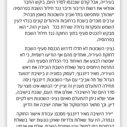
בעירייה, אבל קודם שנכנסו לסדר היום, ביקש החבר
אזולאי את רשות הדיבור ודיבר נגד חילול השבת בפרהסיה
״שהולך ומתפשט בתל-אביב והשכונות באופן מבהיל.
ערבים מוכרים בשבת ברחובות והיהודים קונים בגלוי לעין
השמש והפקרות גדולה שוררת בכל העניין הזה.״ הוא
מבקש להכניס סעיף בתוך החוקה נגד חילול השבת
בפרהסיה.
נציגי השכונות לא חדלו לדרוש הכנסת סעיף השבת
לחוקת העיריה, ואחדים מהם אף הודיעו רשמית, כי לא
יאפשרו לבצע את האיחוד בלי הכללת הסעיף הזה.
החרפת היחסים בשל שאלת השבת הובילה את ראש
העיריה, מאיר דיזנגוף, לעסוק בסוגיה זו בישיבת ״הוועד
הגדול של תל-אביב״ עם ועדי השכונות. דיזנגוף ניסה
תחילה להתעלם מעניין זה וציין ״כי הנושא אינו מצוי על
סדר היום של הישיבה״. ואולם אחד העם, שנכח בישיבה,
אמר שלא ניתן להתעלם מאיום נציגי השכונות ויש לקיים
דיון. וכך מתאר הפרוטוקול של אותה ישיבה את הדיון:
״יו״ר הישיבה מאיר דיזנגוף מסכם: עבודת אישור החוקה
נגמרה, היו עוד שאלות צדדיות שאינן נוגעות ישר בשאלת
הבחירות כמו למשל ענין שמירת השבת. אולם אין אנחנו