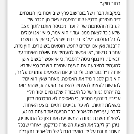
בתור חוק.״
בעקבות דבריו של בוגרשוב פרץ שוב ויכוח בין הנוכחים.
ד״ר מוסינזון הדגיש שזו ״הצעה יוצאת מן הגדר של
העובדה והסמכות של הוועד ומכניסה אותנו לתוך מצב
שלא נוכל לצאת ממנו עוד.״ הוא אמר, כי אין אנו יכולים
לקבל החלטה ״על פי דיני דת ישראל״, כי אין אנו משרד
הרבנות ואין אנו יכולים לחפש חוטאים בשוטרים. חוץ מזה,
אמר בוגרשוב, ״אי אפשר להעמיד את שאלת האיחוד על
תנאים״. דיזנגוף ניסה להסביר, כי אי אפשר בשום אופן
להעמיד להצבעה את הצעת שמירת השבת כפי שקרא
אותה ד״ר בוגרשוב, ולדבריו, אם המציעים עומדים על זה,
הוא מוכן לסגור מיד את האסיפה, מאחר שאין הוא יכול
להרשות לעצמו להעמיד להצבעה הצעה זו, שהוא רואה
בה ״הרס גמור של כל העבודה שלנו מיום יסוד תל*
אביב״. דיזנגוף הסביר, כי האסיפה לא התכנסה לדון
בשאלות דתיות, ולא על עניינים דתיים יבוצע האיחוד.
לדבריו, עיריית תל-אביב כבר הביעה את דעתה בנוגע
לשאלת השבת בצורה המשביעה את רצון כל התושבים,
וניתן רק לקבל את הצעת הפשרה כדלקמן: ״אחרי שבכל
השכונות וגם על ידי הוועד הגדול של תל-אביב נתקבלה