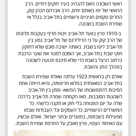
ראשי השכונה האם להנהיג בעיר חוקים דתיים. הרב
הראשי של יפו באותם ימים, הרב אברהם הכהן קוק,
החרים טקסים חגיגיים ורשמיים בתל-אביב בגלל אי
שמירת השבת בשכונה.
ב-1910 פרץ בוועד תל-אביב ויכוח חריף בעקבות תלונתו
של הרב קוק על כי הדיליז'נס של תל־אביב נסע בין
תל-אביב ליפו בשבת. באותה ישיבה סוכם שלא לחוקק
חוקי שבת בתל-אביב, אך הוסכם לסגור את שער הרכבת
ברחוב הרצל בשבת כדי שלא תיכנס תנועה לשכונה
במהלך החג והשבת.
ואולם רק בראשית 1923 עלתה שאלת שמירת השבת
בתל-אביב המאוחדת במלוא חריפותה, והיא הייתה אחת
הסיבות להתמשכותו של המשא- ומתן בין תל-אביב
לשכונות הסובבות. מאז הקמתה שמרה תל-אביב בדרכה
שלה על יום המנוחה בלי חוק או תקנה כלשהי. כל
המשרדים הרשמיים, כל העסקים וכל העבודות שבתו
מפעילות בשבתות, במועדים ובחגי ישראל. ואולם עכשיו,
עם האיחוד הצפוי, פרץ מאבק על החרפת שמירת השבת.