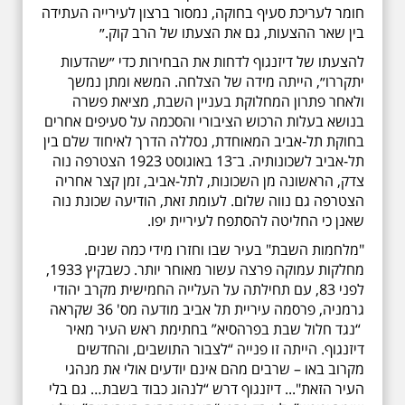
חומר לעריכת סעיף בחוקה, נמסור ברצון לעירייה העתידה
בין שאר ההצעות, גם את הצעתו של הרב קוק.״
להצעתו של דיזנגוף לדחות את הבחירות כדי ״שהדעות
יתקררו״, הייתה מידה של הצלחה. המשא ומתן נמשך
ולאחר פתרון המחלוקת בעניין השבת, מציאת פשרה
בנושא בעלות הרכוש הציבורי והסכמה על סעיפים אחרים
בחוקת תל-אביב המאוחדת, נסללה הדרך לאיחוד שלם בין
תל-אביב לשכונותיה. ב־13 באוגוסט 1923 הצטרפה נוה
צדק, הראשונה מן השכונות, לתל-אביב, זמן קצר אחריה
הצטרפה גם נווה שלום. לעומת זאת, הודיעה שכונת נוה
שאנן כי החליטה להסתפח לעיריית יפו.
"מלחמות השבת" בעיר שבו וחזרו מידי כמה שנים.
מחלקות עמוקה פרצה עשור מאוחר יותר. כשבקיץ 1933,
לפני 83, עם תחילתה על העלייה החמישית מקרב יהודי
גרמניה, פרסמה עיריית תל אביב מודעה מס' 36 שקראה
“נגד חלול שבת בפרהסיא” בחתימת ראש העיר מאיר
דיזנגוף. הייתה זו פנייה “לצבור התושבים, והחדשים
מקרוב באו – שרבים מהם אינם יודעים אולי את מנהגי
העיר הזאת"... דיזנגוף דרש “לנהוג כבוד בשבת… גם בלי