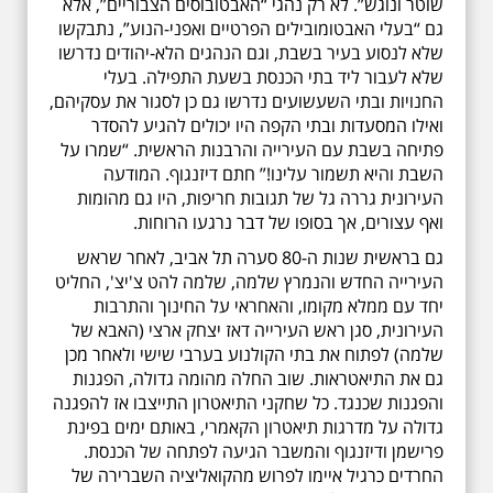
שוטר ונוגש”. לא רק נהגי “האבטובוסים הצבוריים”, אלא
גם “בעלי האבטומובילים הפרטיים ואפני-הנוע”, נתבקשו
שלא לנסוע בעיר בשבת, וגם הנהגים הלא-יהודים נדרשו
שלא לעבור ליד בתי הכנסת בשעת התפילה. בעלי
החנויות ובתי השעשועים נדרשו גם כן לסגור את עסקיהם,
ואילו המסעדות ובתי הקפה היו יכולים להגיע להסדר
פתיחה בשבת עם העירייה והרבנות הראשית. “שמרו על
השבת והיא תשמור עלינו!” חתם דיזנגוף. המודעה
העירונית גררה גל של תגובות חריפות, היו גם מהומות
ואף עצורים, אך בסופו של דבר נרגעו הרוחות.
גם בראשית שנות ה-80 סערה תל אביב, לאחר שראש
העירייה החדש והנמרץ שלמה, שלמה להט צ'יצ', החליט
יחד עם ממלא מקומו, והאחראי על החינוך והתרבות
העירונית, סגן ראש העירייה דאז יצחק ארצי (האבא של
שלמה) לפתוח את בתי הקולנוע בערבי שישי ולאחר מכן
גם את התיאטראות. שוב החלה מהומה גדולה, הפגנות
והפגנות שכנגד. כל שחקני התיאטרון התייצבו אז להפגנה
גדולה על מדרגות תיאטרון הקאמרי, באותם ימים בפינת
פרישמן ודיזנגוף והמשבר הגיעה לפתחה של הכנסת.
החרדים כרגיל איימו לפרוש מהקואליציה השברירה של