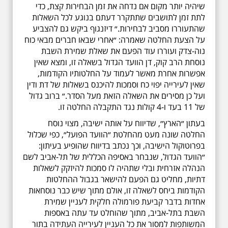
שיהיה יותר מקום אם נדחה את זמן הבחירות קצת, כדי
לתת זמן לתושבים שתתקרר דעתם בנוגע לכל השאלות
שהתעוררו מסביב לבחירות.״ דיזנגוף ביקש גם להצביע
על הצעת החלטה שאמרה: ״אחרי שבאו חברים מבאי כוח
נוה-צדק ועוררו עוד הפעם את שאלת שמירת השבת
נוסחת הרב קוק, דן הוועד הגדול בשאלה זו, ומצא שאין
אפשרות אחרת מאשר לעמוד על החלטותיו הקודמות,
שאין לעירייה יפוי כח וסמכות להיכנס בשאלות של דת ודין
ועל כן מסירים את השאלה הזאת מעל הסדר.״ ברוב גדול
של 11 בעד ו-4 קולות נגד התקבלה החלטה זו.
בעתון ״הארץ״, שדיווח על אותה ישיבה, מצוי נוסח
החלטה שונה מעט מהחלטת ״הוועד הפועל״, כפי שכלול
בפרוטוקול הישיבה, וכך נכתב בדיווח שהופיע בעיתון:
״הוועד הגדול, שנבחר באסיפה הכללית של תל-אביב לשם
הנהלה אזרחית ובלי שתהיה לו סמכות להיזקק לשאלות
דתיות, מחליט גם הפעם להישאר בגבול ההחלטות
הקודמות ביחס לשאלה זו, אולם מתוך שיש כבר נוסחאות
אחדות בדבר קביעת פורמולה חלקית לעניין שמירת
השבת בתל-אביב, מתוך שהוחלט עד עתה באספות
המשותפות למסור את כל העניין לעירייה העתידה בתור