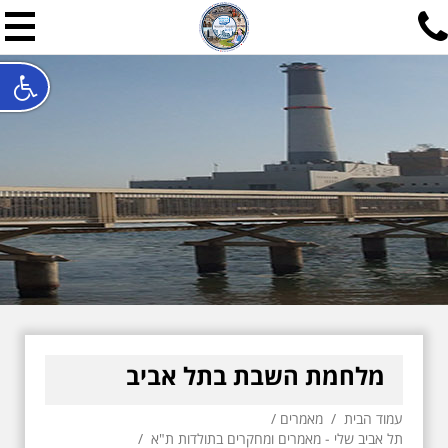
תל אביב שלי
תיור ישראלי בעריכת אילן ש
האתר המרכזי להיסטוריה של תל אביב ותולדות ארץ ישראל - מחק
חייגו עכשיו:
052-7747748
שלחו פנייה:
ilan@mytelaviv.co.il
עברית
English
צור קשר
מלחמת השבת בתל אביב
עמוד הבית
/
מאמרים
/
תל אביב שלי - מאמרים ומחקרים בתולדות ת"א
/