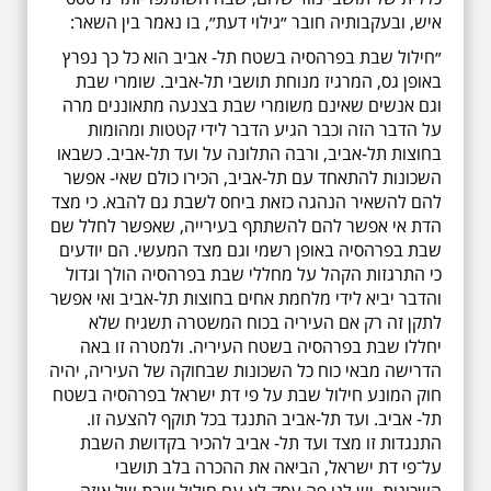
איש, ובעקבותיה חובר ״גילוי דעת״, בו נאמר בין השאר:
״חילול שבת בפרהסיה בשטח תל- אביב הוא כל כך נפרץ
באופן גס, המרגיז מנוחת תושבי תל-אביב. שומרי שבת
וגם אנשים שאינם משומרי שבת בצנעה מתאוננים מרה
על הדבר הזה וכבר הגיע הדבר לידי קטטות ומהומות
בחוצות תל-אביב, ורבה התלונה על ועד תל-אביב. כשבאו
השכונות להתאחד עם תל-אביב, הכירו כולם שאי- אפשר
להם להשאיר הנהגה כזאת ביחס לשבת גם להבא. כי מצד
הדת אי אפשר להם להשתתף בעירייה, שאפשר לחלל שם
שבת בפרהסיה באופן רשמי וגם מצד המעשי. הם יודעים
כי התרגזות הקהל על מחללי שבת בפרהסיה הולך וגדול
והדבר יביא לידי מלחמת אחים בחוצות תל-אביב ואי אפשר
לתקן זה רק אם העיריה בכוח המשטרה תשגיח שלא
יחללו שבת בפרהסיה בשטח העיריה. ולמטרה זו באה
הדרישה מבאי כוח כל השכונות שבחוקה של העיריה, יהיה
חוק המונע חילול שבת על פי דת ישראל בפרהסיה בשטח
תל- אביב. ועד תל-אביב התנגד בכל תוקף להצעה זו.
התנגדות זו מצד ועד תל- אביב להכיר בקדושת השבת
על־פי דת ישראל, הביאה את ההכרה בלב תושבי