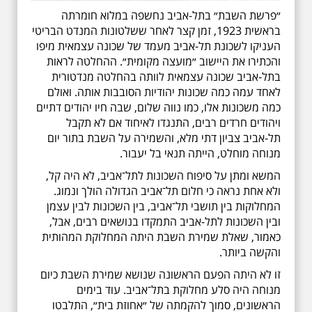
״פרשת השבת״ בתל-אביב נחשפה במלוא חומרתה
בראשית 1923, זמן קצר לאחר ששלטונות המנדט הבריטי
העניקו לשכונת תל-אביב מעמד של שכונה עצמאית מיפו
והכתירו את היישוב ״מועצה מקומית״. ההחלטה לראות
בתל-אביב שכונה עצמאית לוותה בהחלטה מנדטורית
לאחד עמה כמה שכונות יהודיות הסובבות אותה. ואולם
כמה משכונות אלו, כמו נווה שלום, שבה חיו יהודים דתיים
ויהודים חרדים רבים, התנגדו לאיחוד אם לא תקבל
תל-אביב צביון דתי מלא, והשמירה על השבת בתור יום
מנוחה מוחלט, הייתה תנאי בל יעבור.
המשא ומתן על סיפוח השכונות לתל־אביב, לא היה קל,
ולא אחת נראה כי חלום תל־אביב הגדולה הולך ונמוג.
המחלוקות בין תושבי תל־אביב, בין השכונות לבין עצמן
ובין השכונות לתל-אביב התמקדו בנושאים רבים, אבל,
כאמור, שאלת שמירת השבת היתה המחלוקת המהותית
והקשה ביותר.
זו לא היתה הפעם הראשונה שנושא שמירת השבת כיום
מנוחה היה סלע מחלוקת בתל־אביב. עוד בימים
הראשונים, סמוך להקמתה של ״אחוזת בית״, התלבטו