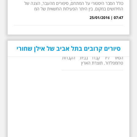
כולל הסבר היסטורי על המתחם, סיפורים מהעבר, הצגה של
החידושים במקום. בין היתר הפעילות החשאית של המ
07:47 | 25/01/2016
סיורים קרובים בתל אביב של אילן שחורי
26.6.2026 - שישי בבוקר
ב 10:00 אריק איינשטיין
סיור מיוחד בעקבות חייו
ושיריו - עטור מצחך זהב
שחור תחנות תל אביביות
מחייו של אריק איינשטיין -
מתאים גם למשפחות -