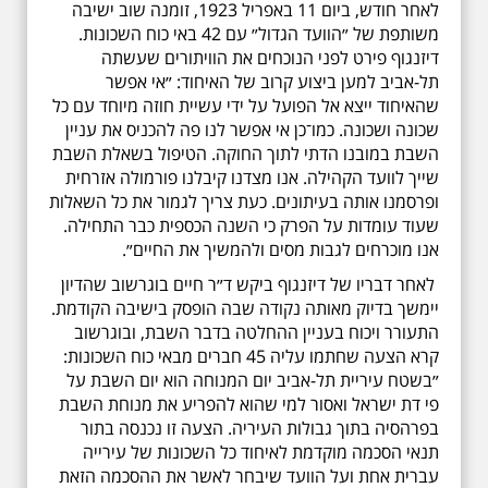
לאחר חודש, ביום 11 באפריל 1923, זומנה שוב ישיבה
משותפת של ״הוועד הגדול״ עם 42 באי כוח השכונות.
דיזנגוף פירט לפני הנוכחים את הוויתורים שעשתה
תל-אביב למען ביצוע קרוב של האיחוד: ״אי אפשר
שהאיחוד ייצא אל הפועל על ידי עשיית חוזה מיוחד עם כל
שכונה ושכונה. כמו־כן אי אפשר לנו פה להכניס את עניין
השבת במובנו הדתי לתוך החוקה. הטיפול בשאלת השבת
שייך לוועד הקהילה. אנו מצדנו קיבלנו פורמולה אזרחית
ופרסמנו אותה בעיתונים. כעת צריך לגמור את כל השאלות
שעוד עומדות על הפרק כי השנה הכספית כבר התחילה.
אנו מוכרחים לגבות מסים ולהמשיך את החיים״.
לאחר דבריו של דיזנגוף ביקש ד״ר חיים בוגרשוב שהדיון
יימשך בדיוק מאותה נקודה שבה הופסק בישיבה הקודמת.
התעורר ויכוח בעניין ההחלטה בדבר השבת, ובוגרשוב
קרא הצעה שחתמו עליה 45 חברים מבאי כוח השכונות:
״בשטח עיריית תל-אביב יום המנוחה הוא יום השבת על
פי דת ישראל ואסור למי שהוא להפריע את מנוחת השבת
בפרהסיה בתוך גבולות העיריה. הצעה זו נכנסה בתור
תנאי הסכמה מוקדמת לאיחוד כל השכונות של עירייה
עברית אחת ועל הוועד שיבחר לאשר את ההסכמה הזאת