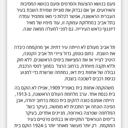
פעם בנושא ההצעות והסרטים ופעם בנושא המסיבות
והאירועים. אך אם נבדוק את סוגיית שמירת השבת בעיר
העברית הראשונה, אפשר לגלות כי מאז ומתמיד עמדה
בתל אביב במחלוקת עמוקה זו, עוד מימיו של מאיר
דיזנגוף כראש העירייה. גם לפני למעלה ממאה שנה.
תל אביב מעולם לא הייתה עיר דתית. אך מהקמתה כיבדה
את השבת. נחום גוטמן, גדול ציירי תל אביב הקטנה,
היטיב לצייר אז את המציאות בימים הראשונים. ללא חוק
וללא תקנה מיוחדת, ברחוב הרצל בסמוך לפסי הרכבת,
גבולה של אחוזת בית דאז, נמתחה שרשרת כדי למנוע
כניסת רכבים לשכונה בשבת.
משהוקמה אחוזת בית באפריל 1909, אפילו לא הוקם בה
בית כנסת אחד. ערב מלחמת העולם הראשונה, ב-1913,
הייתה אומנם כוונה להקים בית כנסת ברחוב יהודה, אבן
הפינה הונחה אך התכנית לא מומשה, בעיקר בשל
המלחמה שפרצה באירופה. מניינים אחדים, בעיקר
ב"ימים הנוראים" התקיימו אז בבתים פרטיים בעיר
המוקמת. רק יותר מעשור מאוחר יותר ב-1924 הוקם בית