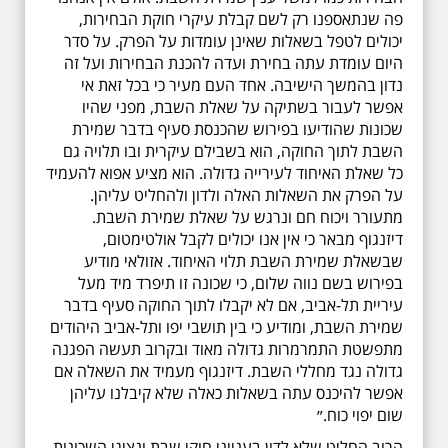
פה שנתאספנו רק לשם קבלת עיקרי חוקת הבחירות,
יכולים לטפל בשאלות שאינן עומדות על הפרק. על סדר
היום עומדת עתה בחירת ועדה להכנת הבחירות ועל זה
נדון בהמשך הישיבה. אחד העם מעיר כי בכל זאת אי
אפשר לעבור בשתיקה על שאלת השבת, מפני שהיו
שכונות שהודיעו בפירוש שהכנסת סעיף בדבר שמירת
השבת לתוך החוקה, הוא בשבילם עיקרית ובו תלויה גם
כל שאלת האיחוד לעירייה גדולה. הוא מציע אפוא להעמיד
על הפרק את השאלות האלה ולדון ולהחליט עליהן.
מתעורר ויכוח חם ונרגש על שאלת שמירת השבת.
דיזנגוף מבאר כי אין אנו יכולים לקבל אולטימטום,
שבשאלת שמירת השבת תלוי האיחוד. אזולאי מודיע
בפירוש בשם נווה שלום, כי שכונה זו תיפרד מיד מעל
עיריית תל-אביב, אם לא יקבלו לתוך החוקה סעיף בדבר
שמירת השבת, ומודיע כי בין תושבי יפו ותל-אביב היהודים
מתפשטת התמרמרות גדולה מאוד ובקרוב תעשה הפגנה
גדולה נגד מחללי השבת. דיזנגוף מעמיד את השאלה אם
אפשר להיכנס עתה בשאלות כאלה שלא קיבלנו עליהן
שום יפוי כוח.״
הרוב החליט שלא לדון בענייני חוקי שבת ונציגי השכונות