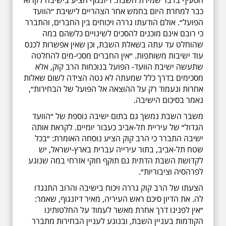
הסעיף בדבר שמירת השבת. דיזנגוף הציע בישיבה לקרוא
כבר למחרת היום בחמש אחר הצהריים לישיבת ״הוועד
הפועל״. אולם הודעתו גררה ויכוחים בין החברים, והתברר
כי רובם אינם מוכנים להסכים לשינויים כלשהם במה
שהוחלט עד עתה בשאלת השבת, וכן שאין אפשרות לכנס
עוד ישיבות משותפות. ״אין החברים מסכי-מים להחלטה
שתעשה ישיבת הוועד- הפועל בנוכחות הרב קוק, אלא
מסכימים בדרך כלל שמעתה לא נטה הצידה לשום שאלות
אחרות ונעמוד רק על ההוצאה אל הפועל של הבחירות״,
נאמר בסיכום הישיבה.
משבר השבת נמשך גם בתום ישיבה נוספת של ״הוועד
הגדול״ של עיריית תל-אביב כעבור יומיים. לקראת אותה
ישיבה התברר כי הרב קוק הציע נוסחה האומרת: ״בכל
שטח תל-אביב, בתור עירייה עברית בארץ-ישראל, יש
לקדושת השבת הדתית גם תוקף חוקי אזרחי במה שנוגע
לפרהסיה וציבוריות״.
הצעתו של הרב קוק גררה ויכוח בישיבה והרוב התנגדו
לה. את הדיון סיכם ראש העיריה, מאיר דיזנגוף, שאמר:
״אין לפנינו דרך אחרת מאשר לעמוד על החלטותינו
הקודמות בעניין השבת, ובנוגע לעניין הבחירות מתברר