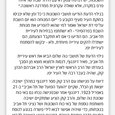
השכונות, יש לנו פה עסק לא עם חילול שבת של איזה
פרט במקרה, אלא שאלה עקרונית ממדרגה ראשונה.״
בגילוי הדעת הודיעו תושבי השכונות כי כל זמן שלא יכניסו
בחוקת העיר סעיף הקובע כי ״יום המנוחה הוא יום השבת
על־פי דת ישראל ואסור למי שהוא להפריע את מנוחת
השבת בפרהסיה״ - לא ישתתפו בבחירות לעיריית
תל-אביב. הם הודיעו כי אם לא תתקבל הצעתם, הם
ישתדלו להקים עירייה מיוחדת, ולא - יבקשו להסתפח
לעיריית יפו.
גילוי הדעת של תושבי נוה שלום הביא את ראש עיריית
תל-אביב, מאיר דיזנגוף, לנסות ולמצוא מוצא מן הסבך
בעזרתו של הרב הראשי לארץ ישראל הרב אברהם הכהן
קוק, שהיה בעבר רבה של העיר יפו.
דיווח על פגישתו עם הרב קוק מסר דיזנגוף במהלך ישיבה
יוצאת מן הכלל, שקיים ״הוועד הפועל של תל-אביב״ ב-21
באפריל 1923. דיזנגוף אמר שבפגישה נכחו גם באי כוח
שכונת נוה שלום, והרב קוק הציע שתתקיים ישיבה
משותפת נוספת של באי כוח השכונות ושל נציגי תל-אביב
בנוכחותו, כדי שיהיה אפשר לבוא לידי פשרה בנוגע לנוסח