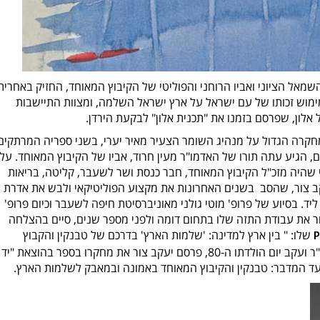
שמאל הציוני ואביו הרוחני והפוליטי של הקיבוץ המאוחד, החזיק באחרית
ימוש זכותו של עם ישראל על ארץ ישראל השלמה, ומצוות התיישבות
ל אלון, שפרסם בזמנו את "תכנית אלון" לבקעת הירדן.
קרה הגדול על מנהיג השומר הצעיר מאיר יערי, בשני ספריה המרתקים
, הגיע עתה תורו של האדמו"ר מעין חרוד, אביו של הקיבוץ המאוחד. על
שהיה מזכ"ל הקיבוץ המאוחד, חבר כנסת ושר לשעבר, קליטה, בריאות
קב צור, שהסב בשנים האחרונות את מקצוע הפוליטיקאי ולבש את אדרת
יד. בסיוע של פרופ' מוטי גולני מאוניברסיטת חיפה לשעבר וכיום פרופ'
ור את עבודת התזה שלו בתחום דומה ולפני מספר שנים, סיים בהצלחה
שלו: "
בין ארץ למדינה: 'שלמות הארץ' בדרכם של טבנקין והקבוץ
P
המאוחד. עתה שניים לאחר קבלת התואר ד"ר ועקב יום הולדתו ה-80, פרסם יעקב צור את מחקרו בספר בהוצאת "יד
 עד המדבר
:
טבנקין והקיבוץ המאוחד באמונה ובמאבק לשלמות הארץ.