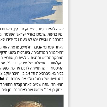
קשה להאמין כיום, שיצחק טבנקין, מאבות ה
ימיו בדעות שתמכו בארץ ישראל השלמה,
מ
במרחביה
ואפילו יצא לא פעם נגד ידידו יגא
לאחר שפרופ' אביבה חלמיש, פרסמה את מח
"האדמו"ר ממרחביה", ביוגרפיה בשני חלקים
המחקר החדש והמפתיע לעיתים, אחראי מי 
וחקלאות, בממשלתו של יצחק רבין ז"ל. יע
ההיסטוריון, שהתאימה לו כנראה כמו כפפה ל
בכיר באוניברסיטת תל אביב, חיבר יעקב צ
בהנחייתו של פרופ' גולני את עבודת
ה
hd
יצחק בן צבי" שראה אור באחרונה: מן הים