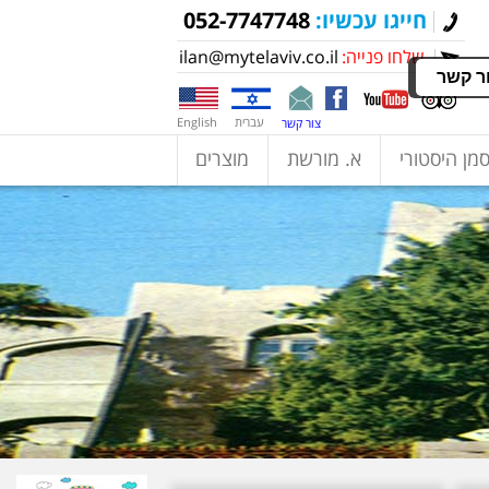
חייגו עכשיו:
052-7747748
שלחו פנייה:
ilan@mytelaviv.co.il
ר קשר
עברית
English
צור קשר
מן היסטורי
א. מורשת
מוצרים