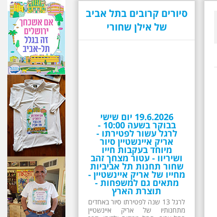
19.6.2026 יום שישי
בבוקר בשעה 10:00 -
סיורים קרובים בתל אביב
לרגל עשור לפטירתו -
של אילן שחורי
אריק איינשטיין סיור
מיוחד בעקבות חייו
ושיריוו - עטור מצחך זהב
שחור תחנות תל אביביות
מחייו של אריק איינשטיין -
מתאים גם למשפחות -
תוצרת הארץ
לרגל 13 שנה לפטירתו סיור באחדים
מתחנותיו של אריק איינשטיין
בתל-אביב. החל ממקום ילדותו, דרך
המקומות שהזכיר בשיריו. מקום
עליהם חלם והתגעגע. נתחיל מבית
הולדתו ברחוב גורדון. נשמע אחדים
משיריו של אריק איינשטיין ונסיים את
הסיור ליד קברו בבית הקברות
טרומפלדור. תוצרת הארץ