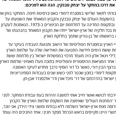
 את דרכו במחקר על יצחק טבנקין. הנה הוא לפניכם:
דתי לתואר שלישי במסגרת לימודי באוניברסיטת חיפה. המחקר בוחן את
' בהשקפת העולם של יצחק טבנקין והקבוץ המאוחד ואת השפעתו על
המאבקים המדיניים והפוליטיים בימי הישוב ובתקופת המדינה עד למלחמת יום הכיפורים ב-1973. הנאמנות לעקרון
 בכל חלקיה של ארץ-ישראל ייחדו את הקבוץ המאוחד בהנהגתו של
 בראשותו של בן-גוריון שתמך בחלוקת הארץ.
יי הארץ ובמסגרות הפוליטיות של הישוב ותנועת העבודה בעיקר עד
ת ששת הימים חידשה התנועה את האידיאה שלה על שלמות הארץ
לילי ויגאל אלון היה מעמד מרכזי בממשלות ישראל בין מלחמת ששת
ב אחר המציאות ההיסטורית והפוליטית בתוכה פעלו מאמיני שלמות הארץ
רצף הבין דורי, כאשר כל דור הוסיף נדבך מחדש לעיקר האמונה
פת לימודי במכון שכטר לפני כשש שנים בעבודות הסמינריוניות
שראל בהדרכתם של דר' מיכל אורן ודר' אלכסנדר אבן-חן.
ירבתי לנושא ואשר חייב אותי למשנה זהירות בעת עבודת המחקר. לפני
ר 'המחנות העולים' שאימצה את השקפת שלמות הארץ של הקבוץ
סה מפת ארץ-ישראל השלמה ללא גבולות ומשני צידי הירדן. אני זוכר,
רי היינו מקיימים בראש הכרמל מפקד חגיגי. אחד החניכים היה עומד