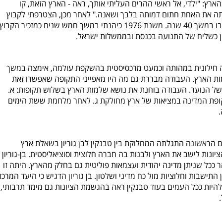
רץ: "ילדי, אל ראשי ההרים העליתי אותך, ראה - הארץ הזאת, קו
ה את האחת חתום דמותה בלבך ושאנה." לאחר מכן, הצטרפתי לקבוץ
נתיב הל"ה של הקבוץ המאוחד והייתי חבר בו במשך 40 שנה. משנת 1976 כיהנתי במשך חמש שנים כמזכיר הקבוץ
תה חילונית במהותה וכמעט מרכסיסטית בהשקפת עולמה, אימצה במשך
 הארץ. העבודה מבררת גם מה היו מאפייני התקופה שאפשרו זאת
 של הנוער. העבודה בוחנת את נושא שלמות הארץ בשלוש תקופות: א.
ופת המדינה במציאות של ארץ מחולקת ג. לאחר מלחמת ששת הימים
הראשונה התגלתה המחלוקת בין טבנקין לבן גוריון בשאלת ארץ
ונות לישב את הארץ ולבנות בה חברה חלוצית וסוציאליסטית. בן-גוריון
ר ככל שניתן מדינה יהודית ועצמאות פוליטית גם בחלק מהארץ. היתה זו
תישבות וחלוציות מול כח מדיני ושלטון. בן גוריון הדגיש כי היעד המרכזי
להיות ככל העמים בעוד טבנקין ראה בהגשמת הציונות גם מימד תרבותי,