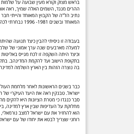
בראש מצוק וקורא מעין שבועה על שלמות הא
ההרים מנגד, השמים האלה שמיך, ראה אות
המאוחד ובשנים 1981- 1996 נבחרתי לכהן כשליח של התנועה בכנסת ובממשלות ישראל.
בעבודה זו ניסיתי להבין כיצד תנועה שהי
למעלה מארבעים שנה ערך אמוני של שלמות
וכיצד היתה השקפה זו לכח מגייס באליטות
בתקופת הישוב ועד להקמת המדינהב. בתק
בה נוצרה הזהות בין הארץ השלמה למדינה.
כבר בשנים הראשונות לאחר מלחמת העולם 
ישראל. טבנקין ראה את היעד העיקרי של הצי
סבר כנגדו כי מטרת הציונות היא להקים מה
מחלוקת על העדיפות שבין ארץ למדינה, בין ה
הוא להחזיר את עם ישראל למצב נורמאלי, 
רוחני שצריך לבטא את יחודו של עם ישראל.