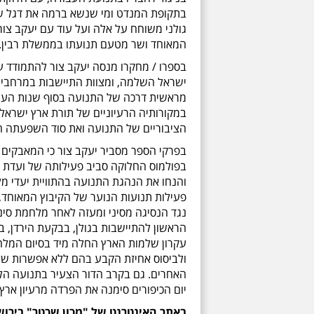
בתקופת המנדט ומי שנשא ברמה את דגל של
גולני משוחח על אלה ועל עוד עם יעקב צו
המאוחד ושר מטעם תנועתו בממשלת רבין.
בספרו / מחקרו מנסה יעקב צור להתמודד ע
ישראל השלמה, ומצוות התיישבות במרחביה,
מראשית דרכה של התנועה בסוף שנות העשר
במקורותיה הרעיוניים של תורת ארץ ישראל
הציבוריים של התנועה ואת סוד השפעתה ה
בפרקי הספר מסביר יעקב צור כי
המאבקים ה
והנחו את הנהגת התנועה בהתוויית יעדי מ
פעילות תנועות הנוער של הקיבוץ המאוחד,
נגד הנסיגה מסיני ומעזה לאחר מלחמת סיני ב-56
הראשון להתיישבות בגולן, בבקעת הירדן, ב
עקרון שלמות הארץ החלה מיד בסיום המלחמ
ולביסוס אחיזת הקבע בהם ללא אפשרות של 
האחרים. גם בקרב הדור הצעיר בתנועה הל
יום הכיפורים סימנה את הפרדה מרעיון אר
באתר האינטרנט של "מכון שכטר" בירוש