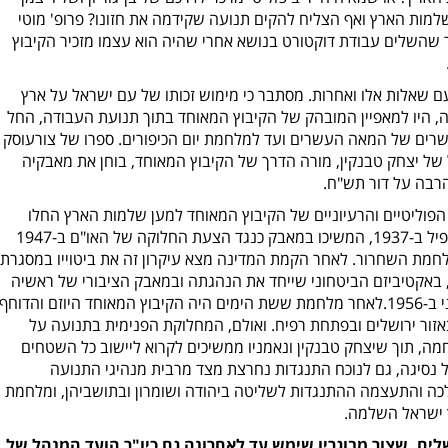
מות הארץ ואף הצליח להקים תנועה שקידמה את חזונו? פרופ' מוטי
ר שהשלים עבודת דוקטורט בנושא אחרי שהיה הוא עצמו מזכיר הקיבוץ
ם שאלות אלו ואחרות. מסתבר כי
מימוש זכותו של עם ישראל על ארץ
 היו למאפיין המובהק של הקיבוץ המאוחד בתוך תנועת העבודה, החל
ים של המאה העשרים ועד למלחמת יום הכיפורים. ספרו של צורעוסק
 של יצחק טבנקין, מורה הדרך של הקיבוץ המאוחד, בוחן את מאבקיה
רבה על דור תש"ח.
פוליטיים והרעיוניים של הקיבוץ המאוחד למען שלמות הארץ החלו
בפולמוס החלוקה סביב פעילותה של ועדת פיל ב-1937, המשיכו במאבק כנגד הצעת החלוקה של האו"ם ב-1947
לחמת השחרור. לאחר הקמת המדינה מצא עיקרון זה את ביטוייו במסגרת
 באקטיביזם הביטחוני שייחד את הנהגתה ובמאבק הציבורי של ראשיה
19.
לאחר מלחמת ששת הימים היה הקיבוץ המאוחד היוזם והדוחף
אזור ירושלים ובפתחת רפיח. ואולם, המחלוקת הפנימית בתנועה על
ה, תוך שיצחק טבנקין ונאמניו ממשיכים לקרוא ליישוב כל השטחים
נסיגה, גם לנוכח התנגדות נחרצת מצד מרבית מנהיגי התנועה
כה והתעצמה ההתנגדות לשליטה ביהודה ושומרון ובתושביהן, ומלחמת
ץ ישראל השלמה.
לים, שצור מבוגריו שימש עד לאחרונה גם כיו"ר הועד המנהל של