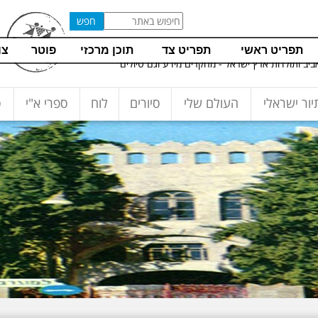
ריכת אילן שחורי
תפריט ראשי
תפריט צד
תוכן מרכזי
פוטר
צו
יב ותולדות ארץ ישראל - מחקרים מידע וגם טיולים
יור ישראלי
העולם שלי
סיורים
לוח
ספרי א"י
ס