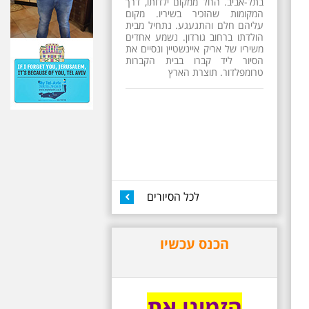
26.6.2026 - שישי בבוקר
ב 10:00 אריק איינשטיין
סיור מיוחד בעקבות חייו
ושיריו - עטור מצחך זהב
שחור תחנות תל אביביות
מחייו של אריק איינשטיין -
מתאים גם למשפחות -
תוצרת הארץ
13 שנים לפטירתו של זמר ענק. סיור
באחדים מתחנותיו של אריק איינשטיין
בתל-אביב. החל ממקום ילדותו, דרך
המקומות שהזכיר בשיריו. מקום
עליהם חלם והתגעגע. נתחיל מבית
הולדתו ברחוב גורדון. נשמע אחדים
לכל הסיורים
משיריו של אריק איינשטיין ונסיים את
הסיור ליד קברו בבית הקברות
טרומפלדור. תוצרת הארץ
הכנס עכשיו
הזמינו את