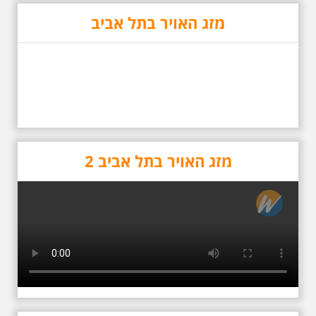
סיור באחדים מתחנותיו של אריק
איינשטיין בתל-אביב. החל ממקום
מזג האויר בתל אביב
ילדותו, דרך המקומות שהזכיר בשיריו.
מקום עליהם חלם והתגעגע. נתחיל
מבית הולדתו ברחוב גורדון. נשמע
אחדים משיריו של אריק איינשטיין
ונסיים את הסיור ליד קברו בבית
הקברות טרומפלדור. תוצרת הארץ
מזג האויר בתל אביב 2
כשביאליק פוגש את
אידלסון שבת 25.4.2026
בשעה 16:00
סיור מיוחד ומרגש ברחובות ביאליק
ואידלסון והסביבה, המבליט את
הפיכתה של תל אביב לבירת התרבות
של ארץ ישראל. זאת בעיקר סביב
החלטתו של חיים נחמן ביאליק
להתיישב בתל אביב והמהלכים