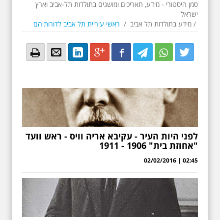
סמן היסטורי - מידע, תאריכים ומושגים בתולדות תל-אביב וארץ
ישראל
/
מידע בתולדות תל אביב
/
ראשי עיריית תל אביב לדורותיהם
Email
Email
LinkedIn
Google+
Facebook
Twitter
Twitter
Twitter
לפני היות העיר - עקיבא אריה וויס - ראש וועד
"אחוזת בית" 1906 - 1911
02:45 | 02/02/2016