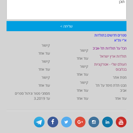
ספרים חדשים בתולדות
א"י ות"א
קישור
הכל על תולדות תל-אביב
קישור
עוד אחד
תולדות ארץ ישראל
עוד אחד
קישור
העולם שלי - אטרקציות
קישור
בגלובוס
עוד אחד
עוד אחד
מפת אתר
קישור
קישור
מבט תלת מימד על תל
עוד אחד
אביב
עוד אחד
מסמכי פטור וניהול ספרים
עוד אחד
עוד אחד
עד 3.2019