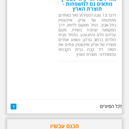
26.6.2026 - שישי בבוקר
ב 10:00 אריק איינשטיין
סיור מיוחד בעקבות חייו
ושיריו - עטור מצחך זהב
שחור תחנות תל אביביות
מחייו של אריק איינשטיין -
מתאים גם למשפחות -
תוצרת הארץ
13 שנים לפטירתו של זמר ענק. סיור
באחדים מתחנותיו של אריק איינשטיין
בתל-אביב. החל ממקום ילדותו, דרך
המקומות שהזכיר בשיריו. מקום
עליהם חלם והתגעגע. נתחיל מבית
לכל הסיורים
הולדתו ברחוב גורדון. נשמע אחדים
משיריו של אריק איינשטיין ונסיים את
הסיור ליד קברו בבית הקברות
הכנס עכשיו
טרומפלדור. תוצרת הארץ