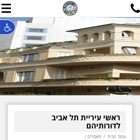
תל אביב שלי
תיור ישראלי בעריכת אילן ש
האתר המרכזי להיסטוריה של תל אביב ותולדות ארץ ישראל - מחק
חייגו עכשיו:
052-7747748
שלחו פנייה:
ilan@mytelaviv.co.il
עברית
English
צור קשר
ראשי עיריית תל אביב
לדורותיהם
עמוד הבית
/
מאמרים
/