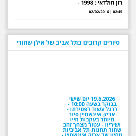
רון חולדאי : 1998 -
02:45 | 02/02/2016
19.6.2026 יום שישי
בבוקר בשעה 10:00 -
סיורים קרובים בתל אביב של אילן שחורי
לרגל עשור לפטירתו -
אריק איינשטיין סיור
מיוחד בעקבות חייו
ושיריוו - עטור מצחך זהב
שחור תחנות תל אביביות
מחייו של אריק איינשטיין -
מתאים גם למשפחות -
תוצרת הארץ
לרגל 13 שנה לפטירתו סיור באחדים
מתחנותיו של אריק איינשטיין
בתל-אביב. החל ממקום ילדותו, דרך
המקומות שהזכיר בשיריו. מקום
עליהם חלם והתגעגע. נתחיל מבית
הולדתו ברחוב גורדון. נשמע אחדים
משיריו של אריק איינשטיין ונסיים את
הסיור ליד קברו בבית הקברות
טרומפלדור. תוצרת הארץ