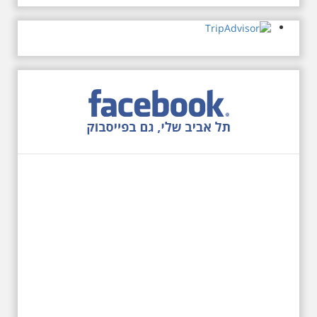
ביקור מיוחד בכנסיה
הרוסית
לראשונה ניתנת אפשרות בסיור
המיוחד הזה של אילן שחורי לבקר
בכנסייה הרוסית אורתודוכסית
המסתורית באבו כביר, בה פעל בעבר
מטה ה ק.ג.ב. מה אתם יודעים על
שכונת אבו כביר הדרומית בתל אביב.
שכונת שהוקמה במחצית הראשונה
של המאה ה-19 והפכה בתקופת
המנדט למוקד טרור נגד יהודים.
נכבשה ב"מבצע חמץ" והפכה
לשכונת עוני יהודית.
12.6.2026 שישי בבוקר
10:00 מיוחד לציון 13
שנים לפטירת הזמר. סיור
- עטור מצחך זהב שחור