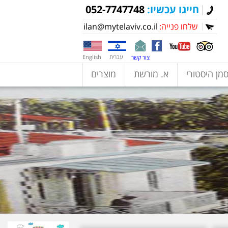
חייגו עכשיו:
052-7747748
שלחו פנייה:
ilan@mytelaviv.co.il
עברית
English
צור קשר
מן היסטורי
א. מורשת
מוצרים