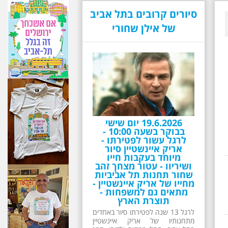
סיורים קרובים בתל אביב
של אילן שחורי
19.6.2026 יום שישי
בבוקר בשעה 10:00 -
לרגל עשור לפטירתו -
אריק איינשטיין סיור
מיוחד בעקבות חייו
ושיריוו - עטור מצחך זהב
שחור תחנות תל אביביות
מחייו של אריק איינשטיין -
מתאים גם למשפחות -
תוצרת הארץ
לרגל 13 שנה לפטירתו סיור באחדים
מתחנותיו של אריק איינשטיין