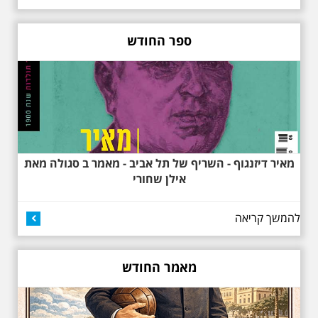
שנות העשרים והשלושים. הבנייה
האקלקטית והסגנון הבינלאומי שאפיין
את רחובות ביאליק ואידלסון כשכל
החברה הגבוהה התל אביבית
ספר החודש
והארצישראלית ביקשה לגור בסמיכות
למשורר הלאומי. נדבר על המבנים,
בית ביאליק, בית ראובן, מלון סקורה,
בית קרוסל, קפה נגה המשפחות
שגרו ברחובות אלו ועוד הפתעות.
מאיר דיזנגוף - השריף של תל אביב - מאמר ב סגולה מאת
אילן שחורי
להמשך קריאה
באוהאוס בלילה
25.6.2025 ליל חמישי
בשעה 19:30 –לכבוד
"הלילה לבן" - "באוהאוס
מאמר החודש
בלילה" -בעקבות
האדריכלים הגדולים של
תל אביב וההתפתחות של
הסגנון הבינלאומי בתל