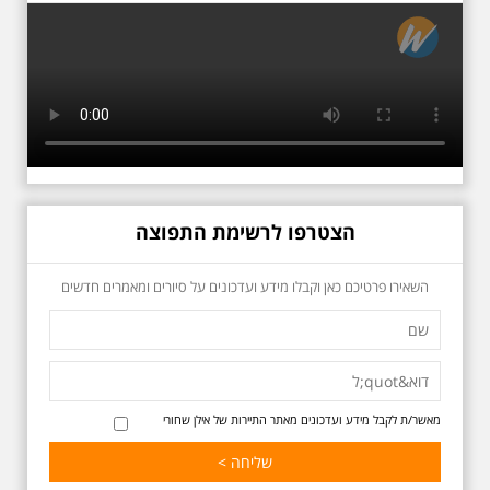
מקום עליהם חלם והתגעגע. נתחיל
מבית הולדתו ברחוב גורדון. נשמע
אחדים משיריו של אריק איינשטיין
ונסיים את הסיור ליד קברו בבית
הקברות טרומפלדור. תוצרת הארץ
הצטרפו לרשימת התפוצה
כשביאליק פוגש את
השאירו פרטיכם כאן וקבלו מידע ועדכונים על סיורים ומאמרים חדשים
אידלסון שבת 25.4.2026
בשעה 16:00
סיור מיוחד ומרגש ברחובות ביאליק
ואידלסון והסביבה, המבליט את
הפיכתה של תל אביב לבירת התרבות
של ארץ ישראל. זאת בעיקר סביב
החלטתו של חיים נחמן ביאליק
מאשר/ת לקבל מידע ועדכונים מאתר התיירות של אילן שחורי
להתיישב בתל אביב והמהלכים
העירוניים שהושפעו מכך. הסיור יהיה
בדגש התרבותיות התל אביבית של