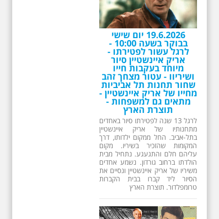
19.6.2026 יום שישי
בבוקר בשעה 10:00 -
לרגל עשור לפטירתו -
אריק איינשטיין סיור
מיוחד בעקבות חייו
ושיריוו - עטור מצחך זהב
שחור תחנות תל אביביות
מחייו של אריק איינשטיין -
מתאים גם למשפחות -
תוצרת הארץ
לרגל 13 שנה לפטירתו סיור באחדים
מתחנותיו של אריק איינשטיין
בתל-אביב. החל ממקום ילדותו, דרך
המקומות שהזכיר בשיריו. מקום
עליהם חלם והתגעגע. נתחיל מבית
הולדתו ברחוב גורדון. נשמע אחדים
משיריו של אריק איינשטיין ונסיים את
הסיור ליד קברו בבית הקברות
טרומפלדור. תוצרת הארץ