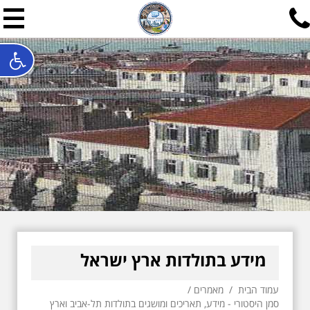
תל אביב שלי
תיור ישראלי בעריכת אילן ש
האתר המרכזי להיסטוריה של תל אביב ותולדות ארץ ישראל - מחק
חייגו עכשיו:
052-7747748
שלחו פנייה:
ilan@mytelaviv.co.il
עברית
English
צור קשר
מידע בתולדות ארץ ישראל
עמוד הבית
/
מאמרים
/
סמן היסטורי - מידע, תאריכים ומושגים בתולדות תל-אביב וארץ