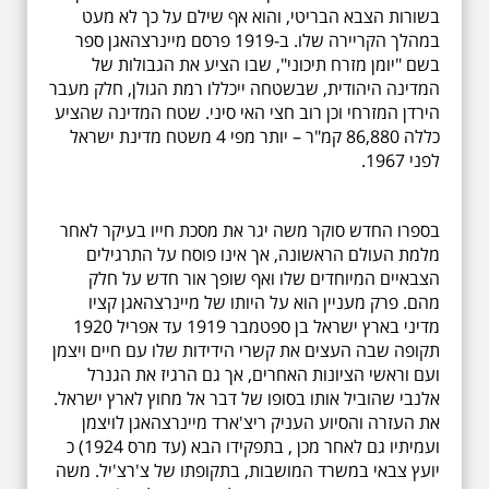
בשורות הצבא הבריטי, והוא אף שילם על כך לא מעט
במהלך הקריירה שלו. ב-1919 פרסם מיינרצהאגן ספר
בשם "יומן מזרח תיכוני", שבו הציע את הגבולות של
המדינה היהודית, שבשטחה ייכללו רמת הגולן, חלק מעבר
הירדן המזרחי וכן רוב חצי האי סיני. שטח המדינה שהציע
כללה 86,880 קמ"ר – יותר מפי 4 משטח מדינת ישראל
לפני 1967.
בספרו החדש סוקר משה יגר את מסכת חייו בעיקר לאחר
מלמת העולם הראשונה, אך אינו פוסח על התרגילים
הצבאיים המיוחדים שלו ואף שופך אור חדש על חלק
מהם. פרק מעניין הוא על היותו של מיינרצהאגן קציו
מדיני בארץ ישראל בן ספטמבר 1919 עד אפריל 1920
תקופה שבה העצים את קשרי הידידות שלו עם חיים ויצמן
ועם וראשי הציונות האחרים, אך גם הרגיז את הגנרל
אלנבי שהוביל אותו בסופו של דבר אל מחוץ לארץ ישראל.
את העזרה והסיוע העניק ריצ'ארד מיינרצהאגן לויצמן
ועמיתיו גם לאחר מכן , בתפקידו הבא (עד מרס 1924) כ
יועץ צבאי במשרד המושבות, בתקופתו של צ'רצ'יל. משה