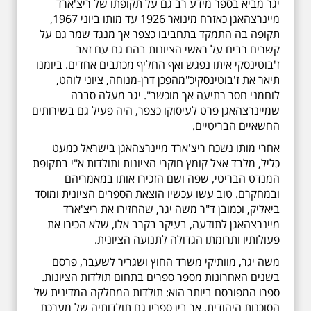
יגר מביא בספר מידע רב גם על תקופתו של ריצ'ארד
מיינרצהאגן כאזרח מינואר 1926 עד מותו ביוני 1967,
תקופה בה התמקד בתחביבו כצפר אך מנגד שמר גם על
קשרים רבים על ראשי הציונות בהם גם עם זאב
ז'בוטינסקי איתו נפגש ואף החליף מכתבים אחדים. ביומנו
תיאר את ז'בוטינסקיכ"מהפכן דרן-מנוחה, ציוני לוהט,
לוחמני חסר רתיעה אך מוכשר". יגר מעלה סברה
שמיינרצהאגן פרט לעיסוקו כצפר, היה פעיל גם בשירותים
החשאיים הבריטיים.
אחרי מותו נשכח ריצ'ארד מיינרצהאגן בישראל כמעט
כליל, מלבד אצל קומץ חוקרי הציונות ותולדות א"י בתקופת
המנדט הבריטי, שפה ושם הזכירו אותו במאמריהם
ובמחקרם. טוב עשו עכשיו הוצאת הספרים הציונית ומוסד
ביאליק, וכמובן ד"ר משה יגר, שהחזירו את ריצ'ארד
מיינרצהאגן לתודעה, בעיקר בקרב אלו, שלא הכירו את
פעולותיו ותרומתו הגדולה לתנועה הציונית.
משה יגר, מוותיקי משרד החוץ ושגריר לשעבר, פרסם
בשנים האחרונות מספר ספרים בתחום תולדות הציונות.
ספרו המפורסם ביותר הוא: תולדות המחלקה המדינית של
הסוכנות היהודית, אך בין ספריו גם תולדותיה של מערכת