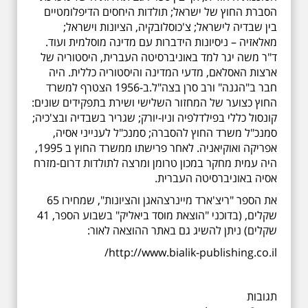
הסברת החוץ של ישראל; תולדות היחסים הדיפלומטיים
בין שבדיה לישראל; צ'כוסלובקיה, הציונות וישראל;
מאלאזיה – ניסיונות הידברות עם מדינה מוסלמית ועוד.
ד"ר משה יגר למד באוניברסיטה העברית, היסטוריה של
ארצות האסלאם, מדעי המדינה והיסטוריה כללית. היה
חבר ב"הגנה" ורב סרן בצה"ל.ב-1956 הצטרף למשרד
החוץ כצוער של המחזור השלישי ושירת בתפקידים שונים:
קונסול כללי בפילדלפיה וניו-יורק; שגריר בשבדיה ובצ'כיה;
סמנכ"ל משרד החוץ להסברה; סמנכ"ל לענייני אסיה,
אפריקה ואוקיאניה. לאחר פרישתו ממשרד החוץ ב 1995,
היה עמית מחקר במכון טרומן ומרצה לתולדות דרום-מזרח
אסיה באוניברסיטה העברית.
את הספר "ריצ'ארד מיינרצהאגן והציונות", שמחירו 65
שקלים, (בדוכני "הוצאת מוסד ביאליק" בשבוע הספר, 41
שקלים) ניתן להשיג גם באתר ההוצאה לאור:
http://www.bialik-publishing.co.il/
תגובות