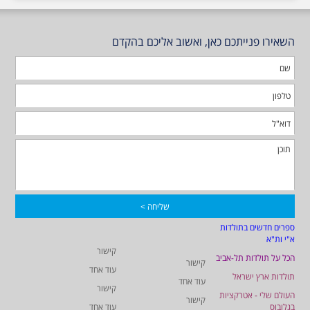
השאירו פנייתכם כאן, ואשוב אליכם בהקדם
ספרים חדשים בתולדות
א"י ות"א
קישור
הכל על תולדות תל-אביב
קישור
עוד אחד
תולדות ארץ ישראל
עוד אחד
קישור
העולם שלי - אטרקציות
קישור
בגלובוס
עוד אחד