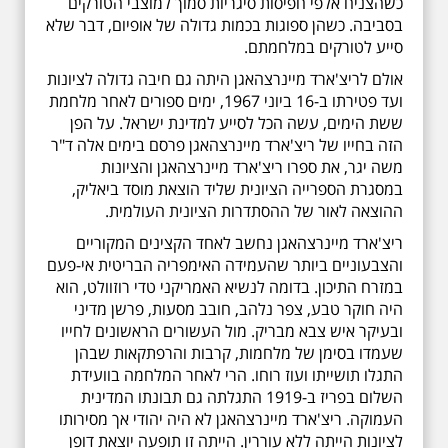
כשהצניח אלפי חפיסות סיגריות סמוך למוצבי הטורקים
בסביבה. כשהן ספוגות בכמות גדולה של אופיום, דבר שלא
סייע לטורקים במלחמתם.
אולם לריצ'ארד מיינרצהאגן היתה גם חיבה גדולה לציונות
ועד פטירתו ב-16 ביוני 1967, ימים ספורים לאחר מלחמת
ששת הימים, עשה הכל לסייע למדינת ישראל. על הפן
הזה בחייו של ריצ'ארד מיינרצהאגן פרסם בימים אלה ד"ר
משה יגר, את ספרו ריצ'ארד מיינרצהאגן והציונות
במסגרת הספרייה הציונית שליד הוצאת מוסד ביאליק,
ההוצאה לאור של ההסתדרות הציונית העולמית.
ריצ'ארד מיינרצהאגן נחשב לאחד הקצינים המקוריים
והצבעוניים ביותר שהעמידה האימפריה הבריטית אי-פעם
במזרח התיכון. בדומה לנשיא האמריקני טדי רוזוולט, הוא
היה חוקר טבע, צפר נלהב, חובב מסעות, פרשן מדיני
ובעיקר איש צבא מבריק. מול העשורים הראשונים לחייו
שעמדו בסימן של מלחמות, קרבות והרפתקאות שבהן
התגלו תושייתו ועוז רוחו. הרי לאחר המלחמה בוועידת
השלום בפריז ב-1919 התגלתה גם תבונתו המדינית
העמוקה. ריצ'ארד מיינרצהאגן לא היה יהודי אך מסירותו
לציונות הייתה ללא עוררין. הייתה זו תופעה יוצאת דופן