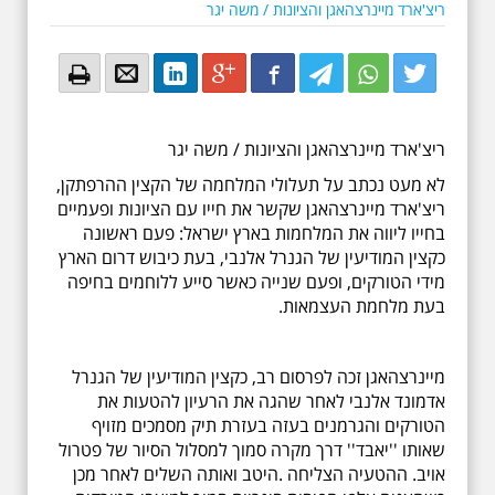
ריצ'ארד מיינרצהאגן והציונות / משה יגר
Email
Email
LinkedIn
Google+
Facebook
Twitter
Twitter
Twitter
ריצ'ארד מיינרצהאגן והציונות / משה יגר
לא מעט נכתב על תעלולי המלחמה של הקצין ההרפתקן,
ריצ'ארד מיינרצהאגן שקשר את חייו עם הציונות ופעמיים
בחייו ליווה את המלחמות בארץ ישראל: פעם ראשונה
כקצין המודיעין של הגנרל אלנבי, בעת כיבוש דרום הארץ
מידי הטורקים, ופעם שנייה כאשר סייע ללוחמים בחיפה
בעת מלחמת העצמאות.
מיינרצהאגן זכה לפרסום רב, כקצין המודיעין של הגנרל
אדמונד אלנבי לאחר שהגה את הרעיון להטעות את
הטורקים והגרמנים בעזה בעזרת תיק מסמכים מזויף
שאותו ''יאבד'' דרך מקרה סמוך למסלול הסיור של פטרול
אויב. ההטעיה הצליחה .היטב ואותה השלים לאחר מכן