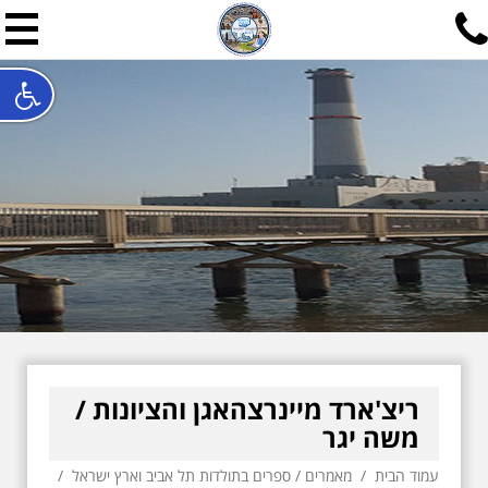
תל אביב שלי
תיור ישראלי בעריכת אילן ש
האתר המרכזי להיסטוריה של תל אביב ותולדות ארץ ישראל - מחק
חייגו עכשיו:
052-7747748
שלחו פנייה:
ilan@mytelaviv.co.il
עברית
English
צור קשר
ריצ'ארד מיינרצהאגן והציונות /
משה יגר
עמוד הבית
/
מאמרים
/
ספרים בתולדות תל אביב וארץ ישראל
/