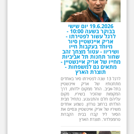
26.6.2026 - שישי בבוקר
ב 10:00 אריק איינשטיין
סיור מיוחד בעקבות חייו
ושיריו - עטור מצחך זהב
שחור תחנות תל אביביות
מחייו של אריק איינשטיין -
מתאים גם למשפחות -
תוצרת הארץ
13 שנים לפטירתו של זמר ענק. סיור
באחדים מתחנותיו של אריק איינשטיין
בתל-אביב. החל ממקום ילדותו, דרך
המקומות שהזכיר בשיריו. מקום
עליהם חלם והתגעגע. נתחיל מבית
הולדתו ברחוב גורדון. נשמע אחדים
משיריו של אריק איינשטיין ונסיים את
הסיור ליד קברו בבית הקברות
טרומפלדור. תוצרת הארץ