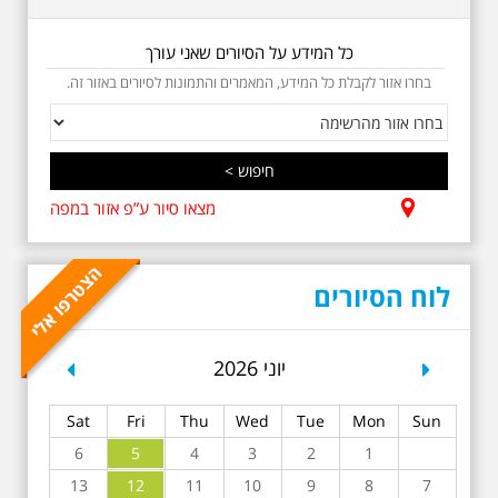
משיריו של אריק איינשטיין ונסיים את
הסיור ליד קברו בבית הקברות
טרומפלדור. תוצרת הארץ
כל המידע על הסיורים שאני עורך
בחרו אזור לקבלת כל המידע, המאמרים והתמונות לסיורים באזור זה.
מצאו סיור ע”פ אזור במפה
5.6.2026 שישי בשעה
10:00 בבוקר במלאת 13
שנים לפטירתו של אריק.
לוח הסיורים
אריק איינשטיין סיור
מיוחד בעקבות חייו
ושיריוו - עטור מצחך זהב
שחור תחנות תל אביביות
revious
Next
יוני 2026
מחייו של אריק איינשטיין -
מתאים גם למשפחות -
תוצרת הארץ בשעה
Sat
Fri
Thu
Wed
Tue
Mon
Sun
10:00
סיור באחדים מתחנותיו של אריק
6
5
4
3
2
1
איינשטיין בתל-אביב. החל ממקום
13
12
11
10
9
8
7
ילדותו, דרך המקומות שהזכיר בשיריו.