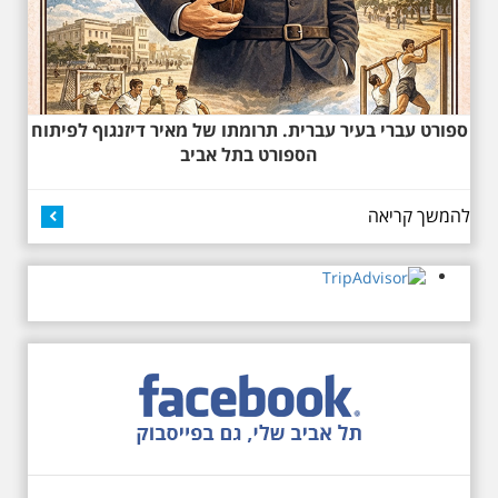
המיוחד הזה של אילן שחורי לבקר
בכנסייה הרוסית אורתודוכסית
המסתורית באבו כביר, בה פעל בעבר
מטה ה ק.ג.ב. מה אתם יודעים על
שכונת אבו כביר הדרומית בתל אביב.
שכונת שהוקמה במחצית הראשונה
של המאה ה-19 והפכה בתקופת
ספורט עברי בעיר עברית. תרומתו של מאיר דיזנגוף לפיתוח
המנדט למוקד טרור נגד יהודים.
הספורט בתל אביב
נכבשה ב"מבצע חמץ" והפכה
לשכונת עוני יהודית.
להמשך קריאה
12.6.2026 שישי בבוקר
10:00 מיוחד לציון 13
שנים לפטירת הזמר. סיור
- עטור מצחך זהב שחור
תחנות תל אביביות מחייו
של אריק איינשטיין -
מתאים גם למשפחות