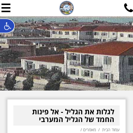
תל אביב שלי
תיור ישראלי בעריכת אילן ש
האתר המרכזי להיסטוריה של תל אביב ותולדות ארץ ישראל - מחק
חייגו עכשיו:
052-7747748
שלחו פנייה:
ilan@mytelaviv.co.il
עברית
English
צור קשר
לגלות את הגליל - אל פינות
החמד של הגליל המערבי
עמוד הבית
/
מאמרים
/