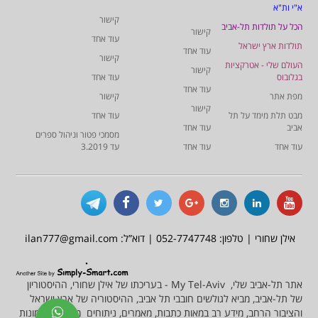
א"י ות"א
קישור
הכל על תולדות תל-אביב
קישור
עוד אחד
תולדות ארץ ישראל
עוד אחד
קישור
העולם שלי - אטרקציות
קישור
בגלובוס
עוד אחד
עוד אחד
מפת אתר
קישור
קישור
מבט תלת מימד על תל
עוד אחד
אביב
עוד אחד
מסמכי פטור וניהול ספרים
עוד אחד
עוד אחד
עד 3.2019
אילן שחורי | טלפון: 052-7747748 | דוא”ל: ilan777@gmail.com
אתר תל-אביב שלי, My Tel-Aviv - בעריכתו של אילן שחורי, ההיסטוריון
של תל-אביב, מביא לגולשים חובבי תל אביב, ההיסטוריה של ארץ ישראל
והציבור הרחב, מידע רב במאות כתבות, מאמרים, ניתוחים מסמכים ותמונות