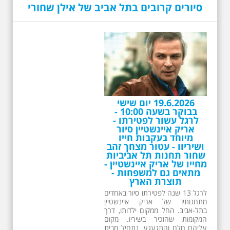
סיורים קרובים בתל אביב של אילן שחורי
26.6.2026 - שישי בבוקר
ב 10:00 אריק איינשטיין
סיור מיוחד בעקבות חייו
ושיריו - עטור מצחך זהב
שחור תחנות תל אביביות
מחייו של אריק איינשטיין -
מתאים גם למשפחות -
תוצרת הארץ
13 שנים לפטירתו של זמר ענק. סיור
באחדים מתחנותיו של אריק איינשטיין
בתל-אביב. החל ממקום ילדותו, דרך
המקומות שהזכיר בשיריו. מקום
עליהם חלם והתגעגע. נתחיל מבית
הולדתו ברחוב גורדון. נשמע אחדים
משיריו של אריק איינשטיין ונסיים את