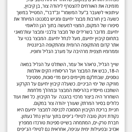
מזמינה את האורחים להצטרף ליהודה צור, בן קיבוץ,
עיתונאי לשעבר ב"על המשמר" וב"דבר", המטייל במשך
כשעה בין חורבות מבצר יחיעם ומגיש בסגנונו המיוחד את
סיפורו של המקום, המצוי למעשה בתוך הגן הלאומי
יחיעם. מדובר בשרידים של מבצר צלבני ומבצר עות'מאני
בתחום קיבוץ יחיעם, מעל לנחל יחיעם. המבצר בנוי על
אתר קדום מהתקופה הרומית ומהתקופה הביזנטית
וממרומיו תצפית מרהיבה על מערב הגליל וחופיו.
שייך הגליל, ט'אהר אל עמר, השתלט על הגליל במאה
ה-18, כבש את המבצר ועל הריסותיו הקים אולמות
נוספים, שבחלקם מקיימים כיום מדי סוכות, פסטיבל
מוזיקה של ימי הביניים. כשעלה קיבוץ יחיעם על הקרקע
השתכנו מייסדיו בהריסות המבצר ובמהלך מלחמת
השחרור היה ביצור מרכזי בהגנה על הקיבוץ. כל זאת ועוד
כלולים בסיור המרתק שעורך יהודה צור במקום.
חניית בריכת הקיבוץ הסמוכה לכניסה למבצר יחיעם היא
נקודת זינוק טובה לטיולי ג'יפים בתוך ערוץ נחל געתון.
חברת טרק-ים, המתמחה בשייט ספינות טורנדו ממפרץ
אכזיב ובפעילות ימית עניפה, אחראית גם לטיולי הג'יפים