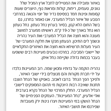
באיזור ומובילה את המטיילים לחבל ארץ המכיל שלל
גוונים, טעמים, ריחות, קולות ומראות נוף, היוצרים שעות
קסומות ופינות חמד בפסיפס נדיר של יופי והנאה במרחבי
הטבע של איזור הגליל המערבי. אנו כאמור בחרנו, גם
בשל החום הלא קטן, בסיור בערוץ נחל געתון. נחל געתון
הוא נחל באורך של כ-19 ק"מ. ראשיתו ממערב למושב
מעונה והוא חוצה את הגליל המערבי ואת העיר נהריה
ונשפך לים התיכון. הגעתון מנקז את חלקה המערבי של
העיר מעלות תרשיחא והוא חוצה את האיזורים החקלאיים
של יישובי הסביבה. במרכזו נובעים מעיינות רבים ששפעו
בעבר בכמות גדולה שקיימה נחל איתן.
נהריה הוקמה על גדותיו ומכאן שמה. רוב המעיינות נלכדו
על ידי חברת מקורות והם מנוצלים בידי ישובי האיזור,
ולפיכך הפך הנחל ברובו לאכזב. באפיקו של הנחל הוצבו
תחנות שאיבה רבות היונקות מי תהום המסופקים לישובי
הגליל המערבי. החלק המרכזי של הנחל נקרא בערבית
ואדי אלעיון, "נחל המעיינות". העמקים הפנימיים של
הנחל הושקו במי המעיינות ויצרו גינות ירק מעובדות
שפירנסו את תושבי האיזור.