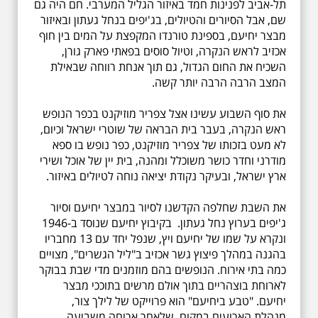
תל-אביב לפנינות חמד באיזור הגליל המערבי. חם היה גם
שם, אבל הסיורים והטיולים, בג'יפים בנחל געתון ובאיזור
מבצר יחיעם, בספינת טורנדו המקפצת על המים בין חוף
אכזיב לראש הנקרה, וטיול סוסים בפאתי פארק גורן,
השכיח את החום הגדול, גם תוך אנחת רווחה שבאילת
המצב הרבה הרבה יותר קשה.
את סוף השבוע עשינו אצל צפריר מוזיקנט בכפר הנופש
ראש הנקרה, בעבר בית הבראה של שוטרי ישראל וכיום,
לא מעט בזכותו של צפריר מוזיקנט, כפר נופש בו ספא
מודרני וחדר כושר משוכלל ומהנה, בית יין של אוכל ושירי
ארץ ישראל, ובעיקר נקודת יציאה נוחה לטיולים באיזור.
את השבת שחלפה הקדשנו לסיור במבצר יחיעם וסיור
ג'יפים בערוץ נחל געתון. בקיבוץ יחיעם שנוסד ב-1946
ונקרא על שמו של יחיעם ויץ, שנפל יחד עם 13 מחבריו
בהגנה במהלך פיצוץ גשר אכזיב ב"ליל הגשרים", מצויים
כמה בתי אירוח. הנופשים בהם מוזמנים מדי שבת בבוקר
לארוחת בוצהריים בתוך אולם מרשים בתוככי מבצר
יחיעם. "טבע ביחיעם" הוא פרוייקט של לילך צור,
מנהלת הארועים במקום, שלאחר ארוחה משביעה,