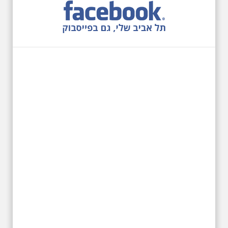
10:00 מיוחד לציון 13
שנים לפטירת הזמר. סיור
- עטור מצחך זהב שחור
תחנות תל אביביות מחייו
של אריק איינשטיין -
מתאים גם למשפחות
בשנה ה-13 לפטירתו סיור באחדים
מתחנותיו של אריק איינשטיין
בתל-אביב. החל ממקום ילדותו, דרך
המקומות שהזכיר בשיריו. מקום
עליהם חלם והתגעגע. נתחיל מבית
הולדתו ברחוב גורדון. נשמע אחדים
משיריו של אריק איינשטיין ונסיים את
הסיור ליד קברו בבית הקברות
טרומפלדור
19.6.2026 יום שישי
בבוקר בשעה 10:00 -