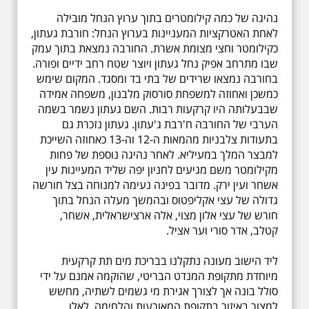
נהיגה של כמה קילומטרים בתוך ערוץ הנחל מובילה
לאחת האטרקציות המעניינות בערוץ הנחל: חורבת געתון,
כקילומטר וחצי מצומת אשרת. החורבה נמצאת בתוך עמק
שבו מתרחב אפיק נחל געתון ויוצר שטח רחב ידיים ופורה.
בחורבה נמצאו שרידים של בתי בד ומסגד. המקום שימש
כמשכן ואחוזה למשפחת סורסוק מלבנון, משפחה אמידה
שבבעלותה היו קרקעות רבות. השם געתון נשמר בשמה
הערבי של החורבה ח'רבת ג'עתון. געתון נזכרת גם
בתעודות צלבניות מהמאות ה-12 וה-13 כאחוזה השייכת
למבצר המלך במעיליא. לאחר נהיגה נוספת של פחות
מקילומטר משם מגיעים לחניון יפה שליד המעיינות עין
אשחר ועין ירק. מדובר בפינה נעימה למנוחה בצל חורשה
גדולה של עצי אקליפטוס ובהמשך מעלה הנחל בתוך
חורש של עצי אלון מצוי, אלה ארצישראלית, אשחר,
קטלב, אדר סורי וער אציל.
ליד הישוב מעונה נתקלנו בבריכת מים תת קרקעית
מיוחדת מתקופת המנדט הבריטי, שהוקמה אמנם על ידי
סולל בונה אך לצורך אגירת מי גשמים לשתיה, מחשש
למצור באיזור בתקופת המאורעות והלחימה. לאלו