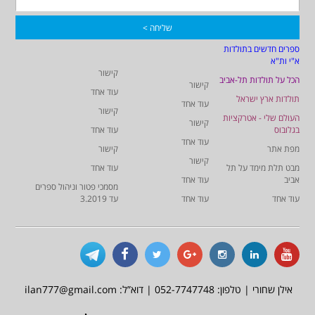
ספרים חדשים בתולדות
א"י ות"א
קישור
הכל על תולדות תל-אביב
קישור
עוד אחד
תולדות ארץ ישראל
עוד אחד
קישור
העולם שלי - אטרקציות
קישור
בגלובוס
עוד אחד
עוד אחד
מפת אתר
קישור
קישור
מבט תלת מימד על תל
עוד אחד
אביב
עוד אחד
מסמכי פטור וניהול ספרים
עוד אחד
עוד אחד
עד 3.2019
אילן שחורי | טלפון: 052-7747748 | דוא”ל: ilan777@gmail.com