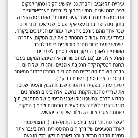
עיריית תל אביב וחברת גני יהושע הקימו סמוך למקום
לפני כמה שנים, ממש בסמוך לשרידים הארכיאולוגיים
אנדרטה מיוחדת בשם "עשר טחנות". האנדרטה הוצבה
בתוך גינה יפה בהם עצי אקליפטוס, שני שערים גדולים
שכל אחד מהם מורכב מחמישה עמודים הנתמכים בקורה,
וביחד עשרה עמודים המסמלים את שם המקום. אתר זה
שימש שנים רבות תחנה פופולרית ביותר לרוכבי
האופניים לאורך הירקון, ממש בסמוך לשרידים
הארכיאולוגיים. (גם לכותב שורות אלו שימש המקום בעבר
תחנת הפסקה קלה מרכיבת אופניים , והגילוי של היום
בדבר חשיפת השרידים ההיסטוריים התגלו לכתוב המאמר
תוך כדי ריצה בסמוך בשבת בבוקר ).
לפיכך עתה, בפעילות להסרת שכבות הבוץ והעפר שכיסו
את שרידי טחנות הקמח, נחשפו אלה בימים האחרונים
במלוא הדרם. נחשפו ונוקו אבני הריחיים של התחנות, תוך
כוונה בקרוב לשחזר את פעילות התחנות ולהפוך המקום
לאחת האטרקציות הגדולות של פרק יהושע.
"עשר טחנות" (בערבית: טחנת אל-הדר), המצוי סמוך
לאחד הסעיפים של דרך הים ההיסטורית, היה בעבר אתר
טחינת הקמח הגדול ביותר לאורך הירקון וככל הנראה