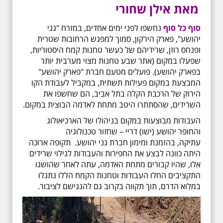
מאת אילן שחורי
סוף כל סוף
נחשפו לפני ימים אחדים, במזרח "גני
יהושע", פארק הירקון, סמוך למפגש הרחובות שטרית
ופנחס רוזן, שרידיהם של כעשר טחנות קמח היסטוריות,
שפעלו במקום (אתר שבע טחנות מצוי מערבית יותר
בפארק יהושע). פועלים מטעם חברת "פארק יהושע"
המבצעת במקום פעילות תשתית, במקביל לעבודת הקו
הירוק של הרכבת הקלה בתל אביב, הם שחשפו את
השרידים, שהסתתרו היטב מתחת לאדמה הבוצית במקום.
העבודות מבוצעות במקום בניהולו של הארכיאולוג
והחופר יהושע (ישו) דריי – שחזור טכנולוגיה
עתיקה, בהזמנת ומימון חברת גני יהושע. תקופה ארוכה
היתה כוונה לבצע את החפירות והעבודות לגילוי שרידים
אלו, שהיו קבורים מתחת האדמה, עתה לאחר שהושגו
התקציבים החלו העבודות וטחנות הקמח הללו נתגלו
במלוא הדרם, תוך תקווה בקרוב גם להנגישם לציבור.