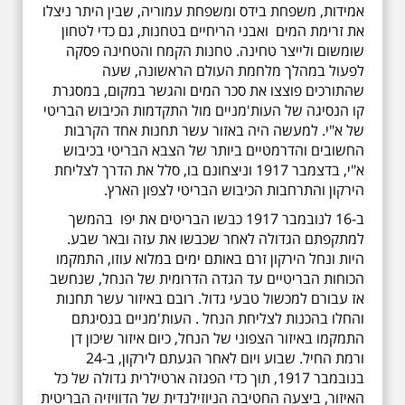
אמידות, משפחת בידס ומשפחת עמוריה, שבין היתר ניצלו
את זרימת המים ואבני הריחיים בטחנות, גם כדי לטחון
שומשום ולייצר טחינה. טחנות הקמח והטחינה פסקה
לפעול במהלך מלחמת העולם הראשונה, שעה
שהתורכים פוצצו את סכר המים והגשר במקום, במסגרת
קו הנסיגה של העות'מניים מול התקדמות הכיבוש הבריטי
של א"י. למעשה היה באזור עשר תחנות אחד הקרבות
החשובים והדרמטיים ביותר של הצבא הבריטי בכיבוש
א"י, בדצמבר 1917 וניצחונם בו, סלל את הדרך לצליחת
הירקון והתרחבות הכיבוש הבריטי לצפון הארץ.
ב-16 לנובמבר 1917 כבשו הבריטים את יפו בהמשך
למתקפתם הגדולה לאחר שכבשו את עזה ובאר שבע.
היות ונחל הירקון זרם באותם ימים במלוא עוזו, התמקמו
הכוחות הבריטיים עד הגדה הדרומית של הנחל, שנחשב
אז עבורם למכשול טבעי גדול. רובם באיזור עשר תחנות
והחלו בהכנות לצליחת הנחל . העות'מניים בנסיגתם
התמקמו באיזור הצפוני של הנחל, כיום איזור שיכון דן
ורמת החיל. שבוע ויום לאחר הגעתם לירקון, ב-24
בנובמבר 1917, תוך כדי הפגזה ארטילרית גדולה של כל
האיזור, ביצעה החטיבה הניוזילנדית של הדוויזיה הבריטית