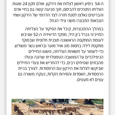
ה-54 ניסיון ראשון לצלוח את הירקון. אולם מקץ 24 שעות
הצליחו התורכים להביסם, תוך פגיעה קשה גם בחיי אדם
והבריטים נאלצו לסגת חזרה לצד הדרומי של הירקון ושתי
הצבאות התבצרו משני צידי הנחל.
במהלך ההתבצרות, קיבל את הפיקוד על הצליחה
המייג'ור-גנרל ג'ון היל, מפקד הדיוויזיה ה-52 שגיבש
לעומת המתקפה הראשונה תוכנית חלופית שבמוקד
מתקפת לילה בחסות מזג אויר סוער ובראש גשר משולש.
כדי לשמור על חשאיות הצליחה, פשטו החיילים
הניוזילנדים על המושבה הטמפלרית שרונה ונטלו
מהבתים שטיחים רבים, כדי להחריש את צעדי החיילים
שביקשו לצלוח את הירקון עם הרפסודות. לצורך בניית
הרפסודות, האסדות והסירות הקלות, נעקרו משורה גם
עצים לא מעטים.