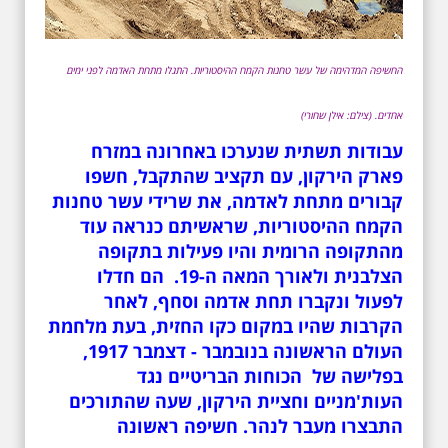
החשיפה המדהימה של עשר טחנות הקמח ההיסטוריות. התגלו מתחת האדמה לפני ימים
אחדים. (צילם: אילן שחורי)
עבודות תשתית שנערכו באחרונה במזרח
פארק הירקון, עם תקציב שהתקבל, חשפו
קבורים מתחת לאדמה, את שרידי עשר טחנות
הקמח ההיסטוריות, שראשיתם כנראה עוד
מהתקופה הרומית והיו פעילות בתקופה
הצלבנית ולאורך המאה ה-19. הם חדלו
לפעול ונקברו תחת אדמה וסחף, לאחר
הקרבות שהיו במקום כקו החזית, בעת מלחמת
העולם הראשונה בנובמבר - דצמבר 1917,
בפלישה של הכוחות הבריטיים נגד
העות'מניים וחציית הירקון, שעה שהתורכים
התבצרו מעבר לנהר. חשיפה ראשונה