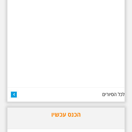
בתל-אביב. החל ממקום ילדותו, דרך
המקומות שהזכיר בשיריו. מקום
עליהם חלם והתגעגע. נתחיל מבית
הולדתו ברחוב גורדון. נשמע אחדים
משיריו של אריק איינשטיין ונסיים את
הסיור ליד קברו בבית הקברות
טרומפלדור. תוצרת הארץ
3.7.2026 - שישי בבוקר ב
10:00 אריק איינשטיין
סיור בסימן עשור
לכל הסיורים
לפטירתו. סיור מיוחד
בעקבות חייו ושיריו -
עטור מצחך זהב שחור
תחנות תל אביביות מחייו
הכנס עכשיו
של אריק איינשטיין -
מתאים גם למשפחות -
תוצרת הארץ