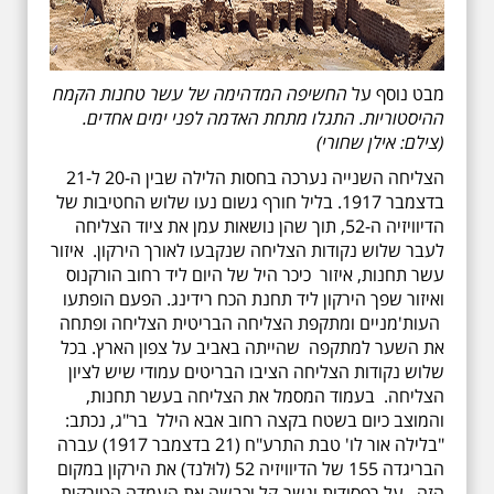
מבט נוסף על
החשיפה המדהימה של עשר טחנות הקמח
ההיסטוריות. התגלו מתחת האדמה לפני ימים אחדים.
(צילם: אילן שחורי)
הצליחה השנייה נערכה בחסות הלילה שבין ה-20 ל-21
בדצמבר 1917. בליל חורף גשום נעו שלוש החטיבות של
הדיוויזיה ה-52, תוך שהן נושאות עמן את ציוד הצליחה
לעבר שלוש נקודות הצליחה שנקבעו לאורך הירקון. איזור
עשר תחנות, איזור כיכר היל של היום ליד רחוב הורקנוס
ואיזור שפך הירקון ליד תחנת הכח רידינג. הפעם הופתעו
העות'מניים ומתקפת הצליחה הבריטית הצליחה ופתחה
את השער למתקפה שהייתה באביב על צפון הארץ. בכל
שלוש נקודות הצליחה הציבו הבריטים עמודי שיש לציון
הצליחה. בעמוד המסמל את הצליחה בעשר תחנות,
והמוצב כיום בשטח בקצה רחוב אבא הילל בר"ג, נכתב:
"בלילה אור לו' טבת התרע"ח (21 בדצמבר 1917) עברה
הבריגדה 155 של הדיוויזיה 52 (לוּ‏לנד) את הירקון במקום
הזה , על רפסודות וגשר-קל וכבשה את העמדה הטורקית