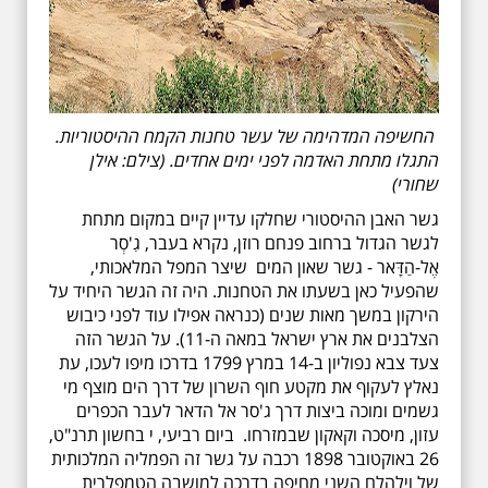
החשיפה המדהימה של עשר טחנות הקמח ההיסטוריות.
התגלו מתחת האדמה לפני ימים אחדים. (צילם: אילן
שחורי)
גשר האבן ההיסטורי שחלקו עדיין קיים במקום מתחת
לגשר הגדול ברחוב פנחם רוזן, נקרא בעבר, גִ'סְר
אֶל-הַדָּאר - גשר שאון המים שיצר המפל המלאכותי,
שהפעיל כאן בשעתו את הטחנות. היה זה הגשר היחיד על
הירקון במשך מאות שנים (כנראה אפילו עוד לפני כיבוש
הצלבנים את ארץ ישראל במאה ה-11). על הגשר הזה
צעד צבא נפוליון ב-14 במרץ 1799 בדרכו מיפו לעכו, עת
נאלץ לעקוף את מקטע חוף השרון של דרך הים מוצף מי
גשמים ומוכה ביצות דרך ג'סר אל הדאר לעבר הכפרים
עזון, מיסכה וקאקון שבמזרחו. ביום רביעי, י בחשון תרנ"ט,
26 באוקטובר 1898 רכבה על גשר זה הפמליה המלכותית
של וילהלם השני מחיפה בדרכה למושבה הטמפלרית