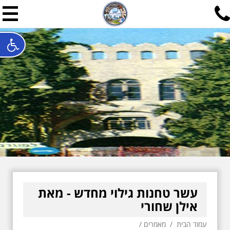
תל אביב שלי
תיור ישראלי בעריכת אילן ש
האתר המרכזי להיסטוריה של תל אביב ותולדות ארץ ישראל - מחק
חייגו עכשיו:
052-7747748
שלחו פנייה:
ilan@mytelaviv.co.il
עברית
English
צור קשר
עשר טחנות גילוי מחדש - מאת
אילן שחורי
עמוד הבית
/
מאמרים
/