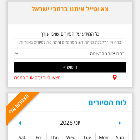
שחור תחנות תל אביביות
מחייו של אריק איינשטיין -
צא וטייל איתנו ברחבי ישראל
מתאים גם למשפחות -
תוצרת הארץ
בשנה השלוש עשרה לפטירתו סיור
באחדים מתחנותיו של אריק איינשטיין
כל המידע על הסיורים שאני עורך
בתל-אביב. החל ממקום ילדותו, דרך
המקומות שהזכיר בשיריו. מקום
בחרו אזור לקבלת כל המידע, המאמרים והתמונות לסיורים באזור זה.
עליהם חלם והתגעגע. נתחיל מבית
הולדתו ברחוב גורדון. נשמע אחדים
משיריו של אריק איינשטיין ונסיים את
הסיור ליד קברו בבית הקברות
טרומפלדור. תוצרת הארץ
מצאו סיור ע”פ אזור במפה
לוח הסיורים
5.6.2026 שישי בשעה
revious
Next
יוני 2026
10:00 בבוקר במלאת 13
שנים לפטירתו של אריק.
אריק איינשטיין סיור
Sat
Fri
Thu
Wed
Tue
Mon
Sun