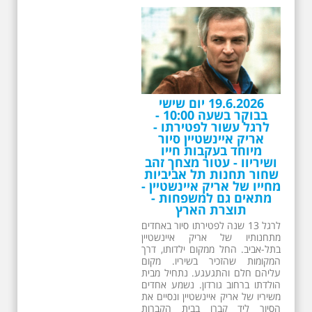
בתל-אביב. החל ממקום ילדותו, דרך
המקומות שהזכיר בשיריו. מקום
עליהם חלם והתגעגע. נתחיל מבית
הולדתו ברחוב גורדון. נשמע אחדים
משיריו של אריק איינשטיין ונסיים את
הסיור ליד קברו בבית הקברות
טרומפלדור. תוצרת הארץ
26.6.2026 - שישי בבוקר
ב 10:00 אריק איינשטיין
סיור מיוחד בעקבות חייו
ושיריו - עטור מצחך זהב
שחור תחנות תל אביביות
מחייו של אריק איינשטיין -
מתאים גם למשפחות -
תוצרת הארץ
13 שנים לפטירתו של זמר ענק. סיור
באחדים מתחנותיו של אריק איינשטיין