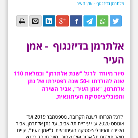
אלתרמן בדיזנגוף - אמן העיר
Email
Email
LinkedIn
Google+
Facebook
Twitter
Twitter
Twitter
אלתרמן בדיזנגוף - אמן
העיר
סיור מיוחד לרגל "שנת אלתרמן" ובמלאת 110
שנה להולדתו ו-50 שנה לפטירתו של נתן
אלתרמן, "אמן העיר", אביר השירה
והפובליציסטיקה העיתונאית.
לרגל הכרזתו לשנה הקרובה, מספטמבר 2019 ועד
אוגוסט 2020 ע"י עיריית תל-אביב, על נתן אלתרמן, אביר
השירה והפובליציסטיקה העיתונאית כ"אמן העיר", יקיים
חוקר תולדות תל אביב אילן שחורי, סיור מיוחד בדגש