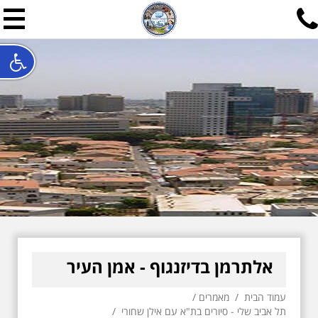
תל אביב שלי
תיור ישראלי בעריכת אילן ש
האתר המרכזי להיסטוריה של תל אביב ותולדות ארץ ישראל - מחק
חייגו עכשיו:
052-7747748
שלחו פנייה:
ilan@mytelaviv.co.il
עברית
English
צור קשר
אלתרמן בדיזנגוף - אמן העיר
עמוד הבית
/
מאמרים
/
תל אביב שלי - סיורים בת"א עם אילן שחורי
/