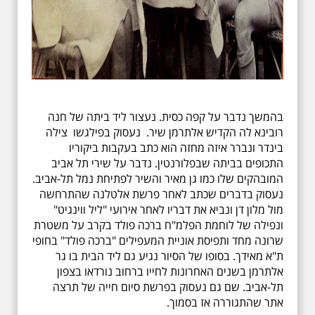
בהמשך נדבר על קפה כסית. נעצור ליד ביתה של חנה
רובינא לה הקדיש אלתרמן שיר. נעסוק בפילגשו צילה
בינדר ונברר איזה מחזה הוא כתב בעקבות ביקוריו
התכופים בביתה שבפלורנטין. נדבר על שירי תל אביב
המובהקים שלו כמו גן מאיר והשיר לפתיחת נמל תל-אביב.
נעסוק בדברים שכתב לאחר פרשת אלטלנה שהתרחשה
מול מלון דן ונביא את דבריו לאחר אירועי "ליל ווינגיט"
ונפילה של לוחמת הפלמ"ח ברכה פולד בקרב על משטרת
שרונה מחד ותפיסת אוניית המעפילים "ברכה פולד" בחופי
ת"א מאידך. בסופו של הסיור נגיע גם ליד הבית בו גר
אלתרמן בשנים האחרונות לחייו ברחוב נורדאו בצפון
תל-אביב. שם גם נעסוק בפרשת סיום חייה של תרצה
אתר שהתגוררה אז בסמוך.