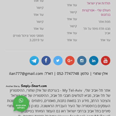
עוד אחד
תולדות ארץ ישראל
עוד אחד
קישור
העולם שלי - אטרקציות
קישור
בגלובוס
עוד אחד
עוד אחד
מפת אתר
קישור
קישור
מבט תלת מימד על תל
עוד אחד
אביב
עוד אחד
מסמכי פטור וניהול ספרים
עוד אחד
עוד אחד
עד 3.2019
אילן שחורי | טלפון: 052-7747748 | דוא”ל: ilan777@gmail.com
אתר תל-אביב שלי, My Tel-Aviv - בעריכתו של אילן שחורי, ההיסטוריון
של תל-אביב, מביא לגולשים חובבי תל אביב, ההיסטוריה של ארץ ישראל
והציבור הרחב, מידע רב במאות כתבות, מאמרים, ניתוחים מסמכים ותמונות
העוסקים בהיסטוריה של העיר העברית הראשונה. כמו כן מציע אילן שחורי
סיורים בתל אביב וברחבי ישראל ראו גם העמוד המיוחד בפייסבוק: