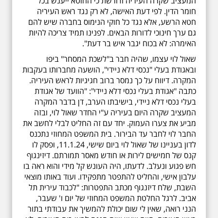
המעציב שקרה העיריה ודורשת כי החוטא ייענש בכל
חומר הדין. לפי דעת האישה, לא רק נגד ראש העיריה
חטא הרשע, אלא נגד כל חוקי הנימוס בחברה שיש להם
גם ערך חינוכי לדורות הבאים. לפנינו תמיד צריכה להיות
האימרה: לא בכוח יגבר איש בר דעת".
שאול לוי עצמו, שהיה חבר ב"לשכת המסחר" ביפו
ובאגודת בעלי "נכסי דלא ניידי", הושעה מחברותו בעקבות
המקרה. דיווח על כך נמסר ברוב חגיגיות לראש העיריה.
כתבה "אגודת בעלי נכסי דלא ניידי": "הוועד של אגודת
בעלי נכסי דלא ניידי, בישיבתו הערב, דן בדבר המקרה
המעציב שקרה היום בעיריה ע"י החדר שאול לוי, ובזה
מביע את צערו העמוק. יחד עם זה החליט לבלי לחשב את
החבר לוי לחבר עד הבירור. בית המשפט המחוזי נתכנס
לדון בעניינו של שאול לוי ביום שישי, 11.1.24, ופסק לו
קנס של חמישים לירות או חודש מאסר תמורתם. דיזינגוף
חש פגוע ונעלב. לדעתו, היה העונש קל מידי והוא ראה בו
עלבון אישי, והחליט להתפטר מתפקידו. ועוד באותו מוצאי
השבת, שלח דיזנגוף מכתב התפטרות: "לכבוד עירית תל
אביב. לרגל החלטת המשפט המחוזי של יום ו' שעבר,
הנני רואה, שאין לי שום יכולת להמשיך את עבודתי בתור