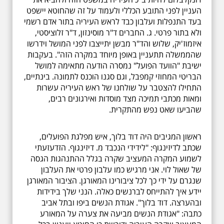
העניין לפני התובע הכללי ולעמוד על זה שהחוטא יישפט
בעד התנפלות ועלבון כבד לראש העיריה בתור אדם רשמי
ולא בתור פרטי. ג. החברים ד"ר מוסינזון, ד"ר זלוציסטי,
איזמוז'יק, שלוש והד"ר מבשן יתייצבו לפני המושל וידרשו
שהממשלה תתעניין באופן מיוחד במקרה הזה". בעקבות
ישיבת "הוועד הפועל" נמסרה הודעה מתאימה למושל
הבריטי המחוזי קמפבל, וגם סגנו הוכנס לתמונה. בינתיים,
התחילו להצטבר על שולחנו של ראש העיריה עשרות
ומאות מכתבי תמיכה מצד מוסדות ואירגונים רבים,
שהביעו שאט נפש מהתקרית.
ראשון המגיבים היה דוד בלוך, איש מפלגת הפועלים,
שכתב לדיזינגוף: "לידידי הנכבד מ. דיזינגוף. הזדעזעתי
לשמוע המקרה המעציב שקרה בגלל ההתנהגות הגסה
של שאול לוי. אני מרגיש כמו עלבון פרטי את העלבון
שנגרם על ידי כך לכל ציבורינו המאורגן. הציבור המאורגן
יידע איך להתייחס לברנשים כאלה. הנני שלך בידידות
ובהערצה. דוד בלוך". אגודת הנשים ביפו ובתל אביב
כתבה: "אגודת הנשים מביעה את צערה על המאורע