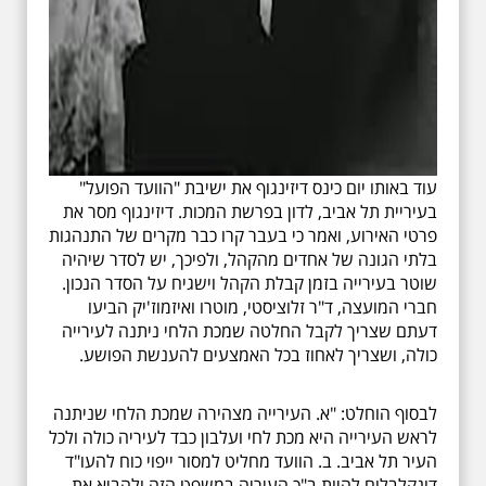
עוד באותו יום כינס דיזינגוף את ישיבת "הוועד הפועל"
בעיריית תל אביב, לדון בפרשת המכות. דיזינגוף מסר את
פרטי האירוע, ואמר כי בעבר קרו כבר מקרים של התנהגות
בלתי הגונה של אחדים מהקהל, ולפיכך, יש לסדר שיהיה
שוטר בעירייה בזמן קבלת הקהל וישגיח על הסדר הנכון.
חברי המועצה, ד"ר זלוציסטי, מוטרו ואיזמוז'יק הביעו
דעתם שצריך לקבל החלטה שמכת הלחי ניתנה לעירייה
כולה, ושצריך לאחוז בכל האמצעים להענשת הפושע.
לבסוף הוחלט: "א. העירייה מצהירה שמכת הלחי שניתנה
לראש העירייה היא מכת לחי ועלבון כבד לעיריה כולה ולכל
העיר תל אביב. ב. הוועד מחליט למסור ייפוי כוח להעו"ד
דונקלבלום להיות ב"כ העיריה במשפט הזה ולהביא את