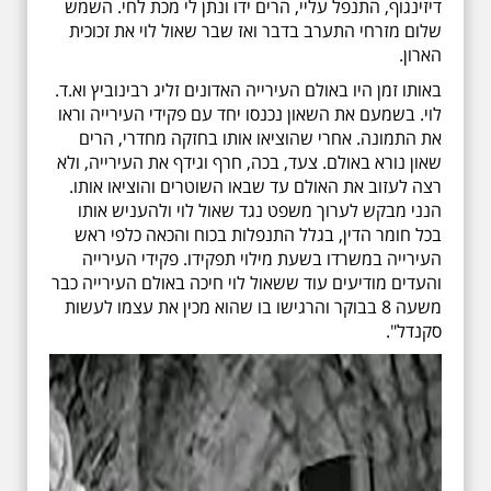
דיזינגוף, התנפל עליי, הרים ידו ונתן לי מכת לחי. השמש
שלום מזרחי התערב בדבר ואז שבר שאול לוי את זכוכית
הארון.
באותו זמן היו באולם העירייה האדונים זליג רבינוביץ וא.ד.
לוי. בשמעם את השאון נכנסו יחד עם פקידי העירייה וראו
את התמונה. אחרי שהוציאו אותו בחזקה מחדרי, הרים
שאון נורא באולם. צעד, בכה, חרף וגידף את העירייה, ולא
רצה לעזוב את האולם עד שבאו השוטרים והוציאו אותו.
הנני מבקש לערוך משפט נגד שאול לוי ולהעניש אותו
בכל חומר הדין, בגלל התנפלות בכוח והכאה כלפי ראש
העירייה במשרדו בשעת מילוי תפקידו. פקידי העירייה
והעדים מודיעים עוד ששאול לוי חיכה באולם העירייה כבר
משעה 8 בבוקר והרגישו בו שהוא מכין את עצמו לעשות
סקנדל".