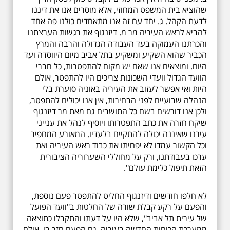
שהוציא בית המשפט המחוזי, אלא מוסרים אנו את דיננו
לדעת הקהל. ג. יחד עם זה אנו מתאחדים כולנו פה אחד
להביא לראש העיריה מר מ. דיזנגוף את רגשות הערצתנו
והכרתנו העמוקה בעד העבודה הגדולה והרבה והמרץ
הכביר שהוא השקיע ומשקיע בתל אביב מיום היווסדה ועד
היום. ומוצאים אנו שאם יש מקום להתפטרות, כל חברי
הוועד הגדול וועדי השכונות צריכים היו להתפטר, אולם
היות ואי אפשר לעזוב את העיריה באוניה סוערת בלי
הנהלה שבועיים לפני הבחירות, אין אנו יכולים להתפטר,
ולכן אנו דורשים בשם כל התושבים גם מאת מר דיזנגוף
שיקח חזרה את כתב התפטרותו ויוסיף לנהל את ענייני
עירנו שאיננה יכולה להתקיים בלעדיו. המאורע המחפיר
וכל הקשור עמדו לא יפחיתו את כבוד ראש העיריה ואת
ערכו בעבודתנו, ורק על מחוללי השערוריה הציבורית
הזאת תיפול כלימת עולם".
לא חלפו חודשים ודיזנגוף החליט להתפטר פעם נוספת,
והפעם על רקע קבלת שורה של החלטות ב"וועד הפועל
של עירית תל אביב", שלא היו על דעתו והתקבלו כתוצאה
ממערכת הכוחות החדשה בעיריה. גם הפעם חזר בו, אולם