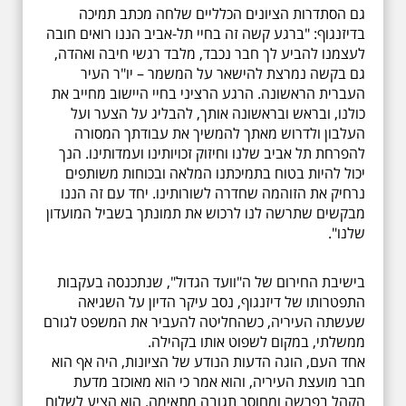
גם הסתדרות הציונים הכלליים שלחה מכתב תמיכה
בדיזנגוף: "ברגע קשה זה בחיי תל-אביב הננו רואים חובה
לעצמנו להביע לך חבר נכבד, מלבד רגשי חיבה ואהדה,
גם בקשה נמרצת להישאר על המשמר – יו"ר העיר
העברית הראשונה. הרגע הרציני בחיי היישוב מחייב את
כולנו, ובראש ובראשונה אותך, להבליג על הצער ועל
העלבון ולדרוש מאתך להמשיך את עבודתך המסורה
להפרחת תל אביב שלנו וחיזוק זכויותינו ועמדותינו. הנך
יכול להיות בטוח בתמיכתנו המלאה ובכוחות משותפים
נרחיק את הזוהמה שחדרה לשורותינו. יחד עם זה הננו
מבקשים שתרשה לנו לרכוש את תמונתך בשביל המועדון
שלנו".
בישיבת החירום של ה"וועד הגדול", שנתכנסה בעקבות
התפטרותו של דיזנגוף, נסב עיקר הדיון על השגיאה
שעשתה העיריה, כשהחליטה להעביר את המשפט לגורם
ממשלתי, במקום לשפוט אותו בקהילה.
אחד העם, הוגה הדעות הנודע של הציונות, היה אף הוא
חבר מועצת העיריה, והוא אמר כי הוא מאוכזב מדעת
הקהל בפרשה ומחוסר תגובה מתאימה. הוא הציע לשלוח