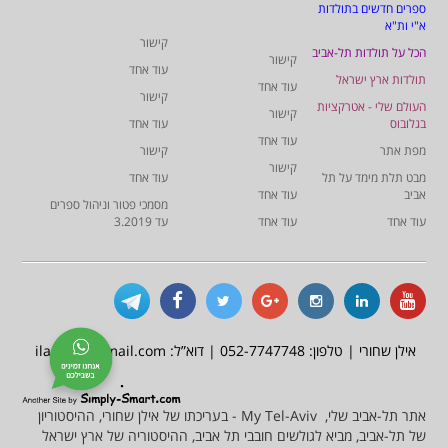
ספרים חדשים בתולדות
א"י ות"א
קישור
הכל על תולדות תל-אביב
קישור
עוד אחד
תולדות ארץ ישראל
עוד אחד
קישור
העולם שלי - אטרקציות
קישור
בגלובוס
עוד אחד
עוד אחד
מפת אתר
קישור
קישור
מבט תלת מימד על תל
עוד אחד
אביב
עוד אחד
מסמכי פטור וניהול ספרים
עוד אחד
עוד אחד
עד 3.2019
אילן שחורי | טלפון: 052-7747748 | דוא”ל: ilan777@gmail.com
אתר תל-אביב שלי, My Tel-Aviv - בעריכתו של אילן שחורי, ההיסטוריון
של תל-אביב, מביא לגולשים חובבי תל אביב, ההיסטוריה של ארץ ישראל