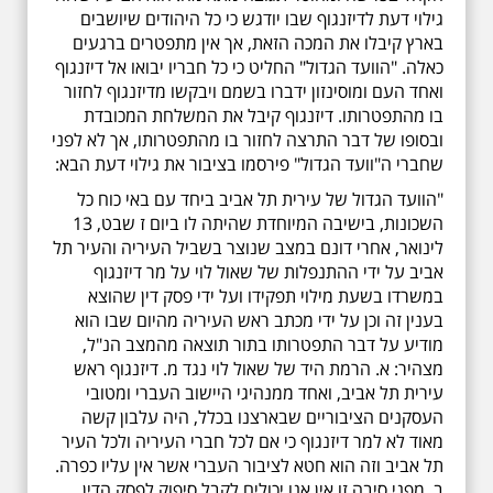
גילוי דעת לדיזנגוף שבו יודגש כי כל היהודים שיושבים
בארץ קיבלו את המכה הזאת, אך אין מתפטרים ברגעים
כאלה. "הוועד הגדול" החליט כי כל חבריו יבואו אל דיזנגוף
ואחד העם ומוסינזון ידברו בשמם ויבקשו מדיזנגוף לחזור
בו מהתפטרותו. דיזנגוף קיבל את המשלחת המכובדת
ובסופו של דבר התרצה לחזור בו מהתפטרותו, אך לא לפני
שחברי ה"וועד הגדול" פירסמו בציבור את גילוי דעת הבא:
"הוועד הגדול של עירית תל אביב ביחד עם באי כוח כל
השכונות, בישיבה המיוחדת שהיתה לו ביום ז שבט, 13
לינואר, אחרי דונם במצב שנוצר בשביל העיריה והעיר תל
אביב על ידי ההתנפלות של שאול לוי על מר דיזנגוף
במשרדו בשעת מילוי תפקידו ועל ידי פסק דין שהוצא
בענין זה וכן על ידי מכתב ראש העיריה מהיום שבו הוא
מודיע על דבר התפטרותו בתור תוצאה מהמצב הנ"ל,
מצהיר: א. הרמת היד של שאול לוי נגד מ. דיזנגוף ראש
עירית תל אביב, ואחד ממנהיגי היישוב העברי ומטובי
העסקנים הציבוריים שבארצנו בכלל, היה עלבון קשה
מאוד לא למר דיזנגוף כי אם לכל חברי העיריה ולכל העיר
תל אביב וזה הוא חטא לציבור העברי אשר אין עליו כפרה.
ב. מפני סיבה זו אין אנו יכולים לקבל סיפוק לפסק הדין