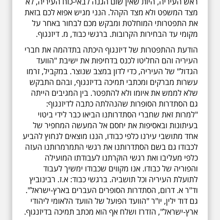
ראש העיריה, היות שאין שום הגנה לבאי-כוח העיריה, לא
מצד המשפט ולא מצד הקהל. הנני מגיש אפוא לכם בזאת
את התפטרותי המוחלטת ומבקש מכם לבחור באחר על
מקומי עד הבחירות הקרובות. ברגשי כבוד, מ. דיזנגוף.
הודעת ההתפטרות של דיזנגוף היכתה בתדהמה את חברי
העיריה והם החליטו לכנס בדחיפות את ישיבת "הוועד
הגדול" של העיריה, כדי לדון במצב שנוצר. במקביל, זרמו
עשרות מברקים ומכתבי תמיכה בדיזנגוף, ובהם התבקש
שלא לממש את איומו ולא להתפטר. בין המגיבים הייתה
גם הסתדרות הסופרות שהנהלתה כתבה לדיזנגוף:
"למרות זאת שחברי הסתדרותנו הביאו כבר לידי ביטוי
בעיתונות ובאסיפות את יחסם אל המעשה המחפיר של
אחד מתושבי עירנו כלפי כבודו, הננו מוצאים לנחוץ להביע
לכבודו גם בשם הסתדרותנו את רגשי התמרמרותנו העזה
כלפי מעליבו ואת רגשי הוקרתנו לעבודתו המועילה
והפוריה של כבודו. אנו מקווים שכבודו ימשיך לעבוד
לתועלת העיריה וכל תושביה. ברגשי כבוד: א.ז. רבינוביץ
וד"ר א. דרום, הסתדרות הסופרים העברים בארץ-ישראל".
גם דוד ילין, יו"ר "הוועד הפועל של הוועד הלאומי ליהודי
ארץ-ישראל", הזדרז ושלח אף הוא מכתב תמיכה בדיזנגוף.