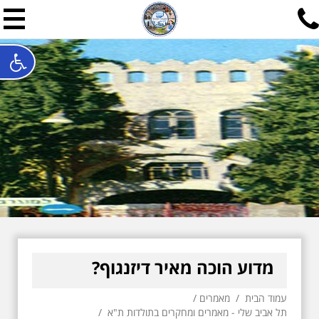
תל אביב שלי
תיור ישראלי בעריכת אילן ש
האתר המרכזי להיסטוריה של תל אביב ותולדות ארץ ישראל - מחק
חייגו עכשיו:
052-7747748
שלחו פנייה:
ilan@mytelaviv.co.il
עברית
English
צור קשר
מדוע הוכה מאיר דיזנגוף?
עמוד הבית
/
מאמרים
/
תל אביב שלי - מאמרים ומחקרים בתולדות ת"א
/