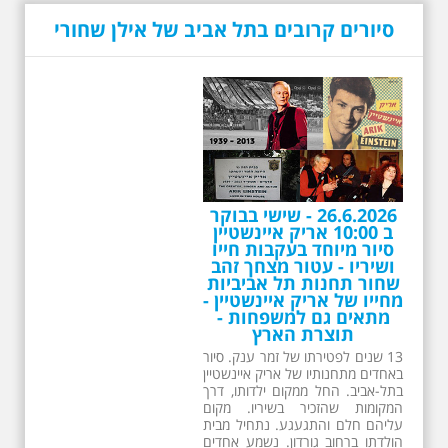
סיורים קרובים בתל אביב של אילן שחורי
26.6.2026 - שישי בבוקר
ב 10:00 אריק איינשטיין
סיור מיוחד בעקבות חייו
ושיריו - עטור מצחך זהב
שחור תחנות תל אביביות
מחייו של אריק איינשטיין -
מתאים גם למשפחות -
תוצרת הארץ
13 שנים לפטירתו של זמר ענק. סיור
באחדים מתחנותיו של אריק איינשטיין
בתל-אביב. החל ממקום ילדותו, דרך
המקומות שהזכיר בשיריו. מקום
עליהם חלם והתגעגע. נתחיל מבית
הולדתו ברחוב גורדון. נשמע אחדים