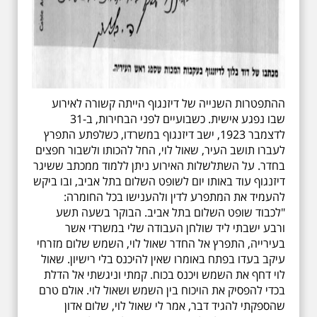
ההתפטרות השנייה של דיזנגוף הייתה קשורה לאירוע
שבו נפגע אישית. כשבועיים לפני הבחירות, ב-31
לדצמבר 1923, ישב דיזנגוף במשרדו, כשלפתע התפרץ
לעברו תושב העיר, שאול לוי, החל להכותו ולשבור חפצים
בחדר. על השתלשלות האירוע ניתן ללמוד ממכתב ששיגר
דיזנגוף עוד באותו יום לשופט השלום בתל אביב, ובו ביקש
להעמיד את המתפרע לדין ולהענישו בכל החומרה:
"לכבוד שופט השלום בתל אביב. הבוקר בשעה תשע
ורבע ישבתי ליד שולחן העבודה שלי במשרדי אשר
בעירייה, התפרץ אל החדר שאול לוי, השמש שלום מזרחי
עיקב בעדו בפתח באומרו שאין להיכנס בלי רישיון. שאול
לוי דחף את השמש ויכנס בכוח. קמתי וניגשתי אל הדלת
בכדי להפסיק את הויכוח בין השמש ושאול לוי. אולם טרם
שהספקתי להגיד דבר, אמר לי שאול לוי, שלום אדון