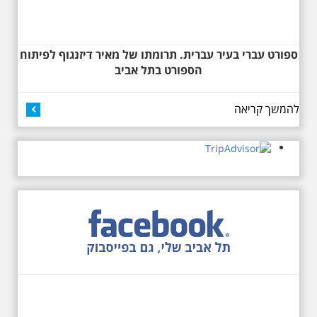
המסתורית באבו כביר, בה פעל בעבר
מטה ה ק.ג.ב. מה אתם יודעים על
שכונת אבו כביר הדרומית בתל אביב.
שכונת שהוקמה במחצית הראשונה
ספורט עברי בעיר עברית. תרומתו של מאיר דיזנגוף לפיתוח
של המאה ה-19 והפכה בתקופת
הספורט בתל אביב
המנדט למוקד טרור נגד יהודים.
נכבשה ב"מבצע חמץ" והפכה
לשכונת עוני יהודית.
להמשך קריאה
12.6.2026 שישי בבוקר
10:00 מיוחד לציון 13
שנים לפטירת הזמר. סיור
- עטור מצחך זהב שחור
תחנות תל אביביות מחייו
של אריק איינשטיין -
מתאים גם למשפחות
בשנה ה-13 לפטירתו סיור באחדים