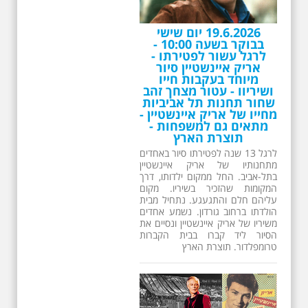
26.6.2026 - שישי בבוקר
ב 10:00 אריק איינשטיין
סיור מיוחד בעקבות חייו
ושיריו - עטור מצחך זהב
שחור תחנות תל אביביות
מחייו של אריק איינשטיין -
מתאים גם למשפחות -
תוצרת הארץ
13 שנים לפטירתו של זמר ענק. סיור
באחדים מתחנותיו של אריק איינשטיין
בתל-אביב. החל ממקום ילדותו, דרך
המקומות שהזכיר בשיריו. מקום
עליהם חלם והתגעגע. נתחיל מבית
הולדתו ברחוב גורדון. נשמע אחדים
משיריו של אריק איינשטיין ונסיים את
הסיור ליד קברו בבית הקברות
טרומפלדור. תוצרת הארץ