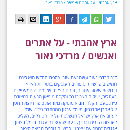
ארץ אהבתי - על אתרים ואנשים / מרדכי נאור
Email
Email
LinkedIn
Google+
Facebook
Twitter
Twitter
Twitter
ארץ אהבתי - על אתרים
ואנשים / מרדכי נאור
ד"ר מרדכי נאור עשה זאת שוב. בספרו החדש הוא כינס
חמישים פרשיות וסיפורים העוסקים בתולדות הארץ
ובנושאי שימור אתרים, ובהם הצלתו של מחנה המעפילים
בעתלית, שיקום חצר כנרת והקסת מוזיאון הרעות במצודת
כ״ח. בעטו הקלה, מביא מוטקה נאור את סיפורו יוצא הדופן
של אהרן אהרנסון, מייסד ארגון המחתרת ניל"׳, שכדי
לעזוב את ארץ ישראל הנשלטת על ידי הטורקים, הפליג
לארצות הברית ובדרך, בעת שהספינה עגנה בנמל בצפון
אנגליה "חטף את עצמו". פרשייה נוספת מביאה סיפור