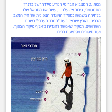
מפתיע: המצביא הבריטי הנודע פילדמרשל ברנרד
מונטגומר׳, גיבור אל-עלמיין, עשה את הסטאז' שלו
בלחימה בשמשו כמפקד האוגדה הצפונית של חיל המצב
הבריטי בארץ ישראל בעת "המרד הערבי" בשמת
השלושים, תפקיד שאפשר להגדירו כ"אלוף פיקוד הצפון",
ועוד סיפורים מפתיעים רבים.