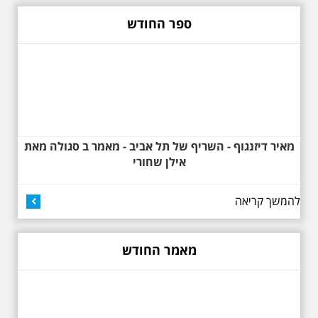
אביב ב , לסיור מיוחד מרשים, סיור
באוהאוס לילי, בעקבות 104 שנה
ספר החודש
לסגנון הבינלאומי בתל אביב. סיפור
מעונות עובדים, גינת רות, כיכר
דזיזנגוף וגם על חייה של ג'ניה
אוורבוך, מלכת העיר הלבנה ומי
שזכתה בפרס ראשון ב 1934 לתכנון
כיכר דיזנגוף. מחיר הסיור 150
שקלים למשתתף
מאיר דיזנגוף - השריף של תל אביב - מאמר ב סגולה מאת
אילן שחורי
להמשך קריאה
27.6.2026 - שבת בשעה
10:00 בבוקר. שכונת אבו
מאמר החודש
כביר - הנסתר והגלוי וגם
ביקור מיוחד בכנסיה
הרוסית
לראשונה ניתנת אפשרות בסיור
המיוחד הזה של אילן שחורי לבקר
בכנסייה הרוסית אורתודוכסית