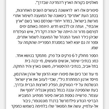
מאלפים בקורות הארץ ו"המדינה שבדרך".
סיפורים אלו ראו לראשונה בעשרים השנים האחרונות,
בכתב העת "אתרים" ביטאונה של המועצה לשימור אתרי
מורשת בישראל, במדור ייחודי שפרסם נאור בשם "ארץ
אהבתי", ועתה זכו ללבוש חדש. היוזמה באותם ימים
לפרסום מדור זה הייתה של יהודה דקל ז"ל, איש הפלמ"ח
שכיהן כיו"ר הוועד המנהל של המועצה לשמור אתרים,
וספר זה גם יוצא לאור במסגרת הספרייה שהוקמה על
שמו.
הספר מחולק ל-6 פרקים וכל פרק מתמקד בנושא אחד.
כמו: בנתיבי שימור, אנשים ומעשים, מי יבנה בית
בתל-אביב, בנתיבי ההיסטוריה, משוט בארץ והיד החזקה.
מ׳ עוד זוכר כיום את סיפורו יוצא הדופן של אהרן אהרנסון,
מייסד ארגון המחתרת ניל"׳, שכדי לעזוב את ארץ ישראל
הנשלטת על ידי הטורקים, הפליג לארצות הברית ובדרך,
בעת שהספינה עגנה בנמל בצפון אנגליה "חטף את
עצמו". פרשייה נוספת מביאה סיפור מפתיע: המצביא
הבריטי הנודע פילדמרשל ברנרד מונטגומר׳, גיבור
אל-עלמיין, עשה את הסטאז' שלו בלחימה בשמשו כמפקד