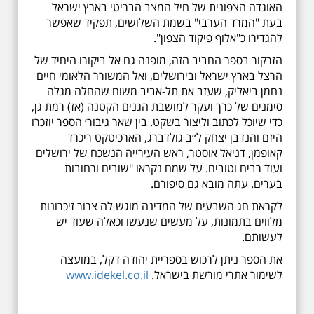
האוגדה הצפונית של חיל המצב הבריטי בארץ ישראל
בעת "המרד הערבי" בשמת השלושים, תפקיד שאפשר
להגדירו כ"אלוף פיקוד הצפון".
הזרקור בספר החביב הזה, מופנה גם אל ביקורו היחיד של
הרצל בארץ ישראל ובירושלים, ואל המשורר הלאומי חיים
נחמן ביאליק, שעזב את תל-אביב משום שהחלה מגלה
סימנים של כרך ועקר למושבת הגנים הקטנה (אז) רמת גן,
כדי שיוכל לכתוב וליצור בשקט. בין שאר גיבור׳ הספר יוזכרו
היזם והנדבן יצחק ל״ב גולדברג, הארכיטקט ריכרד
קאופמן, דניאל אוסטר, ראש העירייה הנשכח של ירושלים
ועוד רבים וטובים. על שמם נקראו "שובים ורחובות
בערים. עתה מובא גם סיפורם.
לקראת חג השבעים של המדינה מוגש לה צרור זיכרונות
מלווים בתמונות, על מעשים שנעשו וכאלה שעוד יש
לעשותם.
את הספר ניתן לרכוש בספריית יהודה דקל, במועצה
לשימור אתרי מורשת בישראל.
www.idekel.co.il