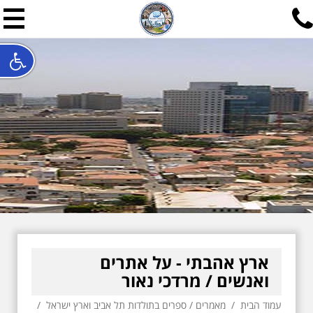
תל אביב שלי
תיור ישראלי בעריכת אילן ש
האתר המרכזי להיסטוריה של תל אביב ותולדות ארץ ישראל - מחק
חייגו עכשיו:
052-7747748
שלחו פנייה:
ilan@mytelaviv.co.il
עברית
English
צור קשר
ארץ אהבתי - על אתרים
ואנשים / מרדכי נאור
עמוד הבית
/
מאמרים
/
ספרים בתולדות תל אביב וארץ ישראל
/