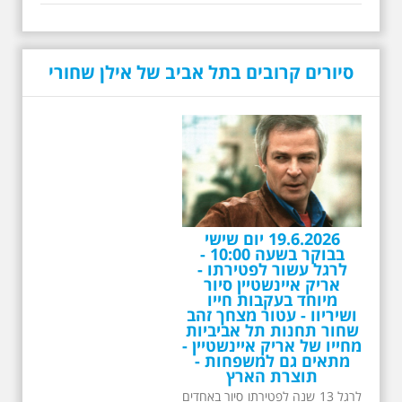
סיורים קרובים בתל אביב של אילן שחורי
19.6.2026 יום שישי
בבוקר בשעה 10:00 -
לרגל עשור לפטירתו -
אריק איינשטיין סיור
מיוחד בעקבות חייו
ושיריוו - עטור מצחך זהב
שחור תחנות תל אביביות
מחייו של אריק איינשטיין -
מתאים גם למשפחות -
תוצרת הארץ
לרגל 13 שנה לפטירתו סיור באחדים