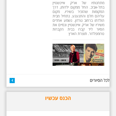
מתחנותיו של אריק איינשטיין
בתל-אביב. החל ממקום ילדותו, דרך
המקומות שהזכיר בשיריו. מקום
עליהם חלם והתגעגע. נתחיל מבית
הולדתו ברחוב גורדון. נשמע אחדים
משיריו של אריק איינשטיין ונסיים את
הסיור ליד קברו בבית הקברות
טרומפלדור. תוצרת הארץ
26.6.2026 - שישי בבוקר
לכל הסיורים
ב 10:00 אריק איינשטיין
סיור מיוחד בעקבות חייו
ושיריו - עטור מצחך זהב
שחור תחנות תל אביביות
הכנס עכשיו
מחייו של אריק איינשטיין -
מתאים גם למשפחות -
תוצרת הארץ