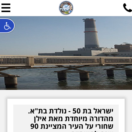
תל אביב שלי
תיור ישראלי בעריכת אילן ש
האתר המרכזי להיסטוריה של תל אביב ותולדות ארץ ישראל - מחק
חייגו עכשיו:
052-7747748
שלחו פנייה:
ilan@mytelaviv.co.il
עברית
English
צור קשר
ישראל בת 50 - נולדת בת"א.
מהדורה מיוחדת מאת אילן
שחורי על העיר המציינת 90