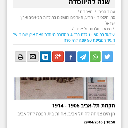
שנה להיווסדה
עמוד הבית
/
מאמרים
/
סמן היסטורי - מידע, תאריכים ומושגים בתולדות תל-אביב וארץ
ישראל
/
מידע בתולדות תל אביב
/
ישראל בת 50 - נולדת בת"א. מהדורה מיוחדת מאת אילן שחורי על
העיר המציינת 90 שנה להיווסדה
Email
Email
LinkedIn
Google+
Facebook
Twitter
Twitter
Twitter
הקמת תל-אביב 1906 - 1914
מן הים צמחה לה תל אביב. אחוזת בית הפכה לתל אביב
10:58 | 29/04/2016