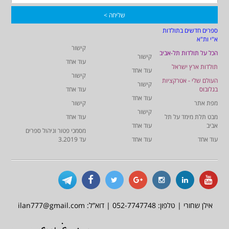
ספרים חדשים בתולדות
א"י ות"א
קישור
הכל על תולדות תל-אביב
קישור
עוד אחד
תולדות ארץ ישראל
עוד אחד
קישור
העולם שלי - אטרקציות
קישור
בגלובוס
עוד אחד
עוד אחד
מפת אתר
קישור
קישור
מבט תלת מימד על תל
עוד אחד
אביב
עוד אחד
מסמכי פטור וניהול ספרים
עוד אחד
עוד אחד
עד 3.2019
אילן שחורי | טלפון: 052-7747748 | דוא”ל: ilan777@gmail.com