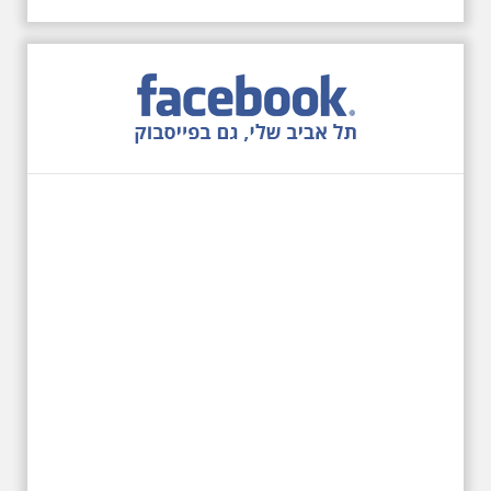
27.6.2026 - שבת בשעה
10:00 בבוקר. שכונת אבו
כביר - הנסתר והגלוי וגם
ביקור מיוחד בכנסיה
הרוסית
לראשונה ניתנת אפשרות בסיור
המיוחד הזה של אילן שחורי לבקר
בכנסייה הרוסית אורתודוכסית
המסתורית באבו כביר, בה פעל בעבר
מטה ה ק.ג.ב. מה אתם יודעים על
שכונת אבו כביר הדרומית בתל אביב.
שכונת שהוקמה במחצית הראשונה
של המאה ה-19 והפכה בתקופת
המנדט למוקד טרור נגד יהודים.
נכבשה ב"מבצע חמץ" והפכה
לשכונת עוני יהודית.