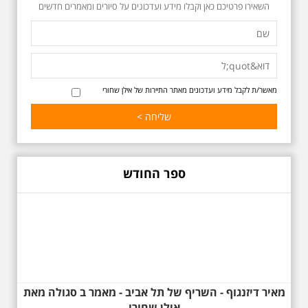
כשביאליק פוגש את
השאירו פרטיכם כאן וקבלו מידע ועדכונים על סיורים ומאמרים חדשים
אידלסון שבת 25.4.2026
בשעה 16:00
סיור מיוחד ומרגש ברחובות ביאליק
ואידלסון והסביבה, המבליט את
הפיכתה של תל אביב לבירת התרבות
של ארץ ישראל. זאת בעיקר סביב
החלטתו של חיים נחמן ביאליק
מאשר/ת לקבל מידע ועדכונים מאתר התיירות של אילן שחורי
להתיישב בתל אביב והמהלכים
העירוניים שהושפעו מכך. הסיור יהיה
בדגש התרבותיות התל אביבית של
שנות העשרים והשלושים. הבנייה
האקלקטית והסגנון הבינלאומי שאפיין
את רחובות ביאליק ואידלסון כשכל
החברה הגבוהה התל אביבית
ספר החודש
והארצישראלית ביקשה לגור בסמיכות
למשורר הלאומי. נדבר על המבנים,
בית ביאליק, בית ראובן, מלון סקורה,
בית קרוסל, קפה נגה המשפחות
שגרו ברחובות אלו ועוד הפתעות.
מאיר דיזנגוף - השריף של תל אביב - מאמר ב סגולה מאת
אילן שחורי