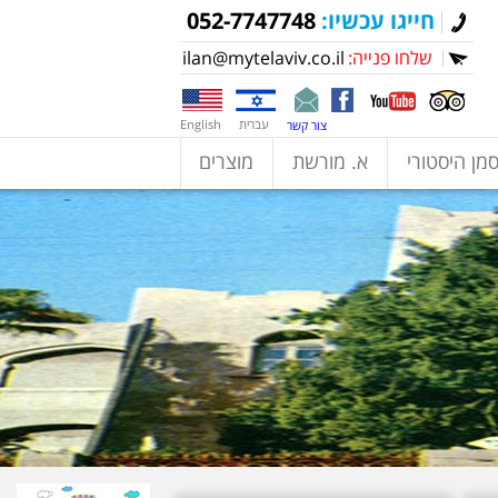
חייגו עכשיו:
052-7747748
שלחו פנייה:
ilan@mytelaviv.co.il
עברית
English
צור קשר
מן היסטורי
א. מורשת
מוצרים