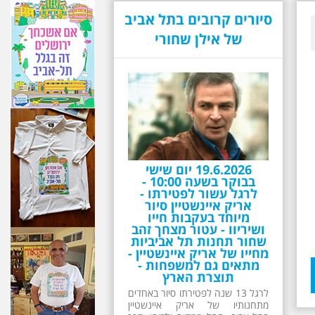
סיורים קרובים בתל אביב
של אילן שחורי
19.6.2026 יום שישי
בבוקר בשעה 10:00 -
לרגל עשור לפטירתו -
אריק איינשטיין סיור
מיוחד בעקבות חייו
ושיריוו - עטור מצחך זהב
שחור תחנות תל אביביות
מחייו של אריק איינשטיין -
מתאים גם למשפחות -
תוצרת הארץ
לרגל 13 שנה לפטירתו סיור באחדים
מתחנותיו של אריק איינשטיין