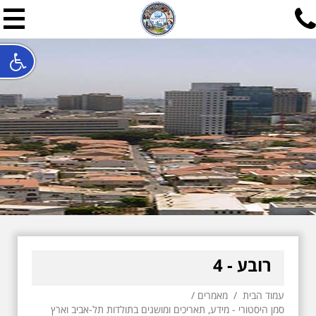
תל אביב שלי
תיור ישראלי בעריכת אילן ש
האתר המרכזי להיסטוריה של תל אביב ותולדות ארץ ישראל - מחק
חייגו עכשיו:
052-7747748
שלחו פנייה:
ilan@mytelaviv.co.il
עברית
English
צור קשר
רובע - 4
עמוד הבית
/
מאמרים
/
סמן היסטורי - מידע, תאריכים ומושגים בתולדות תל-אביב וארץ