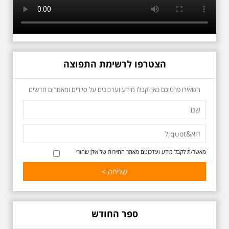
הצטרפו לרשימת התפוצה
כשביאליק פוגש את
השאירו פרטיכם כאן וקבלו מידע ועדכונים על סיורים ומאמרים חדשים
אידלסון שבת 25.4.2026
בשעה 16:00
סיור מיוחד ומרגש ברחובות ביאליק
ואידלסון והסביבה, המבליט את
הפיכתה של תל אביב לבירת התרבות
של ארץ ישראל. זאת בעיקר סביב
החלטתו של חיים נחמן ביאליק
מאשר/ת לקבל מידע ועדכונים מאתר התיירות של אילן שחורי
להתיישב בתל אביב והמהלכים
העירוניים שהושפעו מכך. הסיור יהיה
בדגש התרבותיות התל אביבית של
שנות העשרים והשלושים. הבנייה
האקלקטית והסגנון הבינלאומי שאפיין
את רחובות ביאליק ואידלסון כשכל
החברה הגבוהה התל אביבית
ספר החודש
והארצישראלית ביקשה לגור בסמיכות