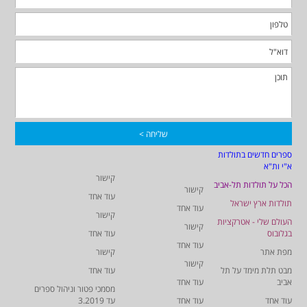
ספרים חדשים בתולדות
א"י ות"א
קישור
הכל על תולדות תל-אביב
קישור
עוד אחד
תולדות ארץ ישראל
עוד אחד
קישור
העולם שלי - אטרקציות
קישור
בגלובוס
עוד אחד
עוד אחד
מפת אתר
קישור
קישור
מבט תלת מימד על תל
עוד אחד
אביב
עוד אחד
מסמכי פטור וניהול ספרים
עוד אחד
עוד אחד
עד 3.2019