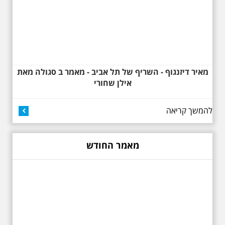
למשורר הלאומי. נדבר על המבנים,
בית ביאליק, בית ראובן, מלון סקורה,
בית קרוסל, קפה נגה המשפחות
שגרו ברחובות אלו ועוד הפתעות.
מאיר דיזנגוף - השריף של תל אביב - מאמר ב סגולה מאת
אילן שחורי
להמשך קריאה
באוהאוס בלילה
25.6.2025 ליל חמישי
בשעה 19:30 –לכבוד
"הלילה לבן" - "באוהאוס
מאמר החודש
בלילה" -בעקבות
האדריכלים הגדולים של
תל אביב וההתפתחות של
הסגנון הבינלאומי בתל
אביב
בואו ונהנה יחד ב"לילה הלבן" התל
אביב ב , לסיור מיוחד מרשים, סיור
באוהאוס לילי, בעקבות 104 שנה
לסגנון הבינלאומי בתל אביב. סיפור