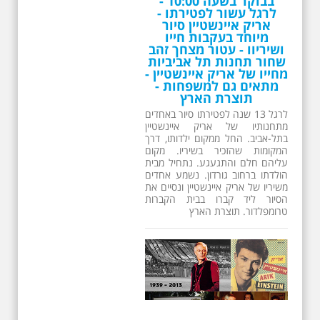
בבוקר בשעה 10:00 -
לרגל עשור לפטירתו -
אריק איינשטיין סיור
מיוחד בעקבות חייו
ושיריוו - עטור מצחך זהב
שחור תחנות תל אביביות
מחייו של אריק איינשטיין -
מתאים גם למשפחות -
תוצרת הארץ
לרגל 13 שנה לפטירתו סיור באחדים
מתחנותיו של אריק איינשטיין
בתל-אביב. החל ממקום ילדותו, דרך
המקומות שהזכיר בשיריו. מקום
עליהם חלם והתגעגע. נתחיל מבית
הולדתו ברחוב גורדון. נשמע אחדים
משיריו של אריק איינשטיין ונסיים את
הסיור ליד קברו בבית הקברות
טרומפלדור. תוצרת הארץ