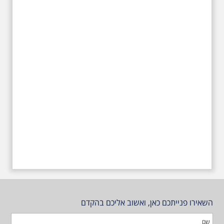
עליהם חלם והתגעגע. נתחיל מבית
הולדתו ברחוב גורדון. נשמע אחדים
משיריו של אריק איינשטיין ונסיים את
הסיור ליד קברו בבית הקברות
טרומפלדור
השאירו פנייתכם כאן, ואשוב אליכם בהקדם