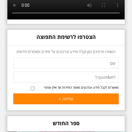
הצטרפו לרשימת התפוצה
כשביאליק פוגש את
השאירו פרטיכם כאן וקבלו מידע ועדכונים על סיורים ומאמרים חדשים
אידלסון שבת 25.4.2026
בשעה 16:00
סיור מיוחד ומרגש ברחובות ביאליק
ואידלסון והסביבה, המבליט את
הפיכתה של תל אביב לבירת התרבות
של ארץ ישראל. זאת בעיקר סביב
החלטתו של חיים נחמן ביאליק
מאשר/ת לקבל מידע ועדכונים מאתר התיירות של אילן שחורי
להתיישב בתל אביב והמהלכים
העירוניים שהושפעו מכך. הסיור יהיה
בדגש התרבותיות התל אביבית של
שנות העשרים והשלושים. הבנייה
האקלקטית והסגנון הבינלאומי שאפיין
את רחובות ביאליק ואידלסון כשכל
החברה הגבוהה התל אביבית
ספר החודש
והארצישראלית ביקשה לגור בסמיכות