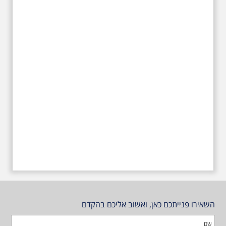
עליהם חלם והתגעגע. נתחיל מבית
הולדתו ברחוב גורדון. נשמע אחדים
משיריו של אריק איינשטיין ונסיים את
הסיור ליד קברו בבית הקברות
טרומפלדור
השאירו פנייתכם כאן, ואשוב אליכם בהקדם