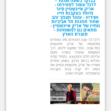
בבוקר בשעה 10:00 -
לרגל עשור לפטירתו -
אריק איינשטיין סיור
מיוחד בעקבות חייו
ושיריוו - עטור מצחך זהב
שחור תחנות תל אביביות
מחייו של אריק איינשטיין -
מתאים גם למשפחות -
תוצרת הארץ
לרגל 13 שנה לפטירתו סיור באחדים
מתחנותיו של אריק איינשטיין
בתל-אביב. החל ממקום ילדותו, דרך
המקומות שהזכיר בשיריו. מקום
עליהם חלם והתגעגע. נתחיל מבית
הולדתו ברחוב גורדון. נשמע אחדים
משיריו של אריק איינשטיין ונסיים את
הסיור ליד קברו בבית הקברות
טרומפלדור. תוצרת הארץ