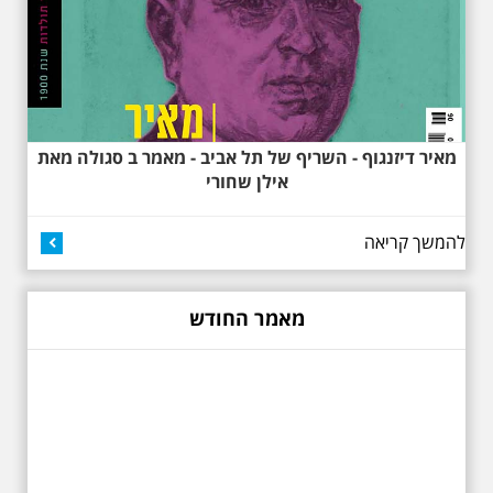
למשורר הלאומי. נדבר על המבנים,
בית ביאליק, בית ראובן, מלון סקורה,
בית קרוסל, קפה נגה המשפחות
שגרו ברחובות אלו ועוד הפתעות.
מאיר דיזנגוף - השריף של תל אביב - מאמר ב סגולה מאת
אילן שחורי
להמשך קריאה
באוהאוס בלילה
25.6.2025 ליל חמישי
בשעה 19:30 –לכבוד
"הלילה לבן" - "באוהאוס
מאמר החודש
בלילה" -בעקבות
האדריכלים הגדולים של
תל אביב וההתפתחות של
הסגנון הבינלאומי בתל
אביב
בואו ונהנה יחד ב"לילה הלבן" התל
אביב ב , לסיור מיוחד מרשים, סיור
באוהאוס לילי, בעקבות 104 שנה
לסגנון הבינלאומי בתל אביב. סיפור