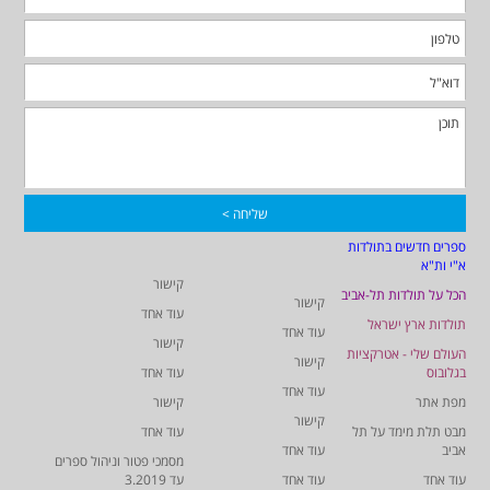
ספרים חדשים בתולדות
א"י ות"א
קישור
הכל על תולדות תל-אביב
קישור
עוד אחד
תולדות ארץ ישראל
עוד אחד
קישור
העולם שלי - אטרקציות
קישור
בגלובוס
עוד אחד
עוד אחד
מפת אתר
קישור
קישור
מבט תלת מימד על תל
עוד אחד
אביב
עוד אחד
מסמכי פטור וניהול ספרים
עוד אחד
עוד אחד
עד 3.2019