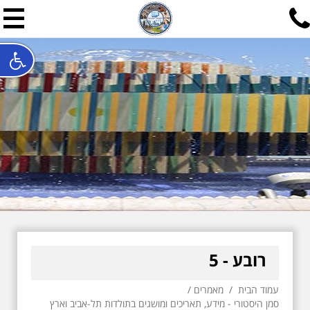
תל אביב שלי
תיור ישראלי בעריכת אילן ש
האתר המרכזי להיסטוריה של תל אביב ותולדות ארץ ישראל - מחק
חייגו עכשיו:
052-7747748
שלחו פנייה:
ilan@mytelaviv.co.il
עברית
English
צור קשר
רובע - 5
עמוד הבית
/
מאמרים
/
סמן היסטורי - מידע, תאריכים ומושגים בתולדות תל-אביב וארץ