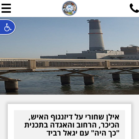
תל אביב שלי
תיור ישראלי בעריכת אילן ש
האתר המרכזי להיסטוריה של תל אביב ותולדות ארץ ישראל - מחק
חייגו עכשיו:
052-7747748
שלחו פנייה:
ilan@mytelaviv.co.il
עברית
English
צור קשר
אילן שחורי על דיזנגוף האיש,
הכיכר, הרחוב והאגדה בתכנית
"כך היה" עם יגאל רביד