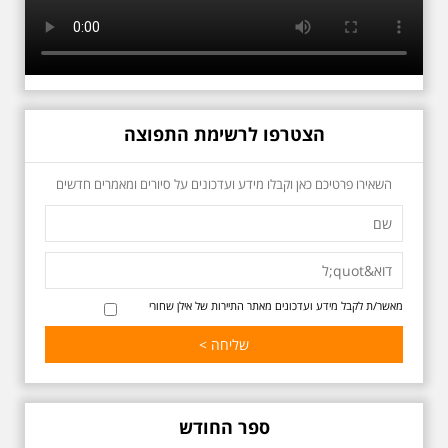
הקברות טרומפלדור. תוצרת הארץ
הצטרפו לרשימת התפוצה
כשביאליק פוגש את
השאירו פרטיכם כאן וקבלו מידע ועדכונים על סיורים ומאמרים חדשים
אידלסון שבת 25.4.2026
בשעה 16:00
סיור מיוחד ומרגש ברחובות ביאליק
ואידלסון והסביבה, המבליט את
הפיכתה של תל אביב לבירת התרבות
של ארץ ישראל. זאת בעיקר סביב
החלטתו של חיים נחמן ביאליק
מאשר/ת לקבל מידע ועדכונים מאתר התיירות של אילן שחורי
להתיישב בתל אביב והמהלכים
העירוניים שהושפעו מכך. הסיור יהיה
בדגש התרבותיות התל אביבית של
שנות העשרים והשלושים. הבנייה
האקלקטית והסגנון הבינלאומי שאפיין
את רחובות ביאליק ואידלסון כשכל
החברה הגבוהה התל אביבית
ספר החודש
והארצישראלית ביקשה לגור בסמיכות