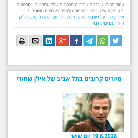
עמוד הבית
/
גלריה
/
גלריית סרטונים
/
תל אביב שלי - סרטונים
/
הופעות אילן שחורי בתכניות טלוויזיה בערוצים השונים
/
אילן שחורי על דיזנגוף האיש, הכיכר, הרחוב והאגדה בתכנית "כך
היה" עם יגאל רביד
Email
Email
LinkedIn
Google+
Facebook
Twitter
Twitter
Twitter
סיורים קרובים בתל אביב של אילן שחורי
19.6.2026 יום שישי