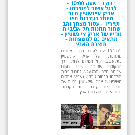
בבוקר בשעה 10:00 -
לרגל עשור לפטירתו -
אריק איינשטיין סיור
מיוחד בעקבות חייו
ושיריוו - עטור מצחך זהב
שחור תחנות תל אביביות
מחייו של אריק איינשטיין -
מתאים גם למשפחות -
תוצרת הארץ
לרגל 13 שנה לפטירתו סיור באחדים
מתחנותיו של אריק איינשטיין
בתל-אביב. החל ממקום ילדותו, דרך
המקומות שהזכיר בשיריו. מקום
עליהם חלם והתגעגע. נתחיל מבית
הולדתו ברחוב גורדון. נשמע אחדים
משיריו של אריק איינשטיין ונסיים את
הסיור ליד קברו בבית הקברות
טרומפלדור. תוצרת הארץ