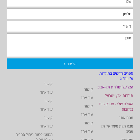
ספרים חדשים בתולדות
א"י ות"א
קישור
הכל על תולדות תל-אביב
קישור
עוד אחד
תולדות ארץ ישראל
עוד אחד
קישור
העולם שלי - אטרקציות
קישור
בגלובוס
עוד אחד
עוד אחד
מפת אתר
קישור
קישור
מבט תלת מימד על תל
עוד אחד
אביב
עוד אחד
מסמכי פטור וניהול ספרים
עוד אחד
עוד אחד
עד 3.2019