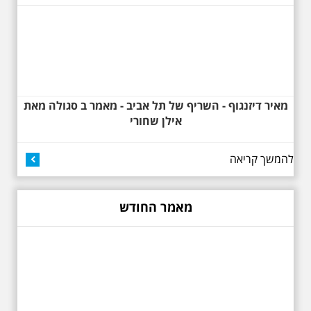
למשורר הלאומי. נדבר על המבנים,
בית ביאליק, בית ראובן, מלון סקורה,
בית קרוסל, קפה נגה המשפחות
שגרו ברחובות אלו ועוד הפתעות.
מאיר דיזנגוף - השריף של תל אביב - מאמר ב סגולה מאת
אילן שחורי
להמשך קריאה
באוהאוס בלילה
25.6.2025 ליל חמישי
בשעה 19:30 –לכבוד
"הלילה לבן" - "באוהאוס
מאמר החודש
בלילה" -בעקבות
האדריכלים הגדולים של
תל אביב וההתפתחות של
הסגנון הבינלאומי בתל
אביב
בואו ונהנה יחד ב"לילה הלבן" התל
אביב ב , לסיור מיוחד מרשים, סיור
באוהאוס לילי, בעקבות 104 שנה