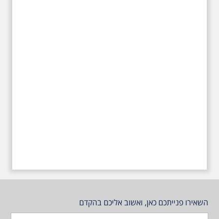
עליהם חלם והתגעגע. נתחיל מבית
הולדתו ברחוב גורדון. נשמע אחדים
משיריו של אריק איינשטיין ונסיים את
הסיור ליד קברו בבית הקברות
טרומפלדור
השאירו פנייתכם כאן, ואשוב אליכם בהקדם