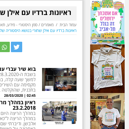
ראיונות ברדיו עם אילן ש
עמוד הבית
/
מאמרים
/
סמן היסטורי - מידע, תא
ראיונות ברדיו עם אילן שחורי בנושא היסטוריה של 
r
itter
בוא שיר עברי עם
למשך שעה קלה, בתוכ
בתכנית, שהוקלטה ב
02:45 | 28/03/2020
ראיון במהלך מרת
23.2.2018
במהלך הריצה ל"כאן" 
אלבשן. ודיברתי שם 
באחרונה על ראשית