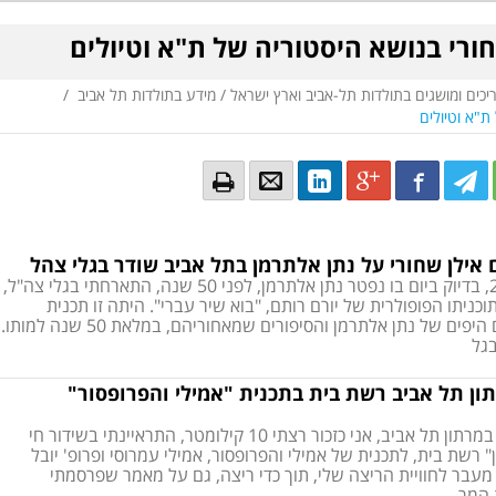
חורי בנושא היסטוריה של ת"א וטיולים
ריכים ומושגים בתולדות תל-אביב וארץ ישראל
/
מידע בתולדות תל אביב
/
ת"א וטיולים
Email
Email
LinkedIn
Google+
Facebook
Twitter
Twitte
Tw
 אילן שחורי על נתן אלתרמן בתל אביב שודר בגלי צהל
בשבת ה-28.3.2020, בדיוק ביום בו נפטר נתן אלתרמן, לפני 50 שנה, התארחתי בגלי צה"ל,
ניתו הפופולרית של יורם רותם, "בוא שיר עברי". היתה זו תכנית
מקסימה עם השירים היפים של נתן אלתרמן והסיפורים שמאחוריהם, במלאת 50 שנה למותו.
גל
ון תל אביב רשת בית בתכנית "אמילי והפרופסור"
במהלך הריצה היום במרתון תל אביב, אני כזכור רצתי 10 קילומטר, התראיינתי בשידור חי
רשת בית, לתכנית של אמילי והפרופסור, אמילי עמרוסי ופרופ' יובל
מעבר לחוויית הריצה שלי, תוך כדי ריצה, גם על מאמר שפרסמתי
 המר