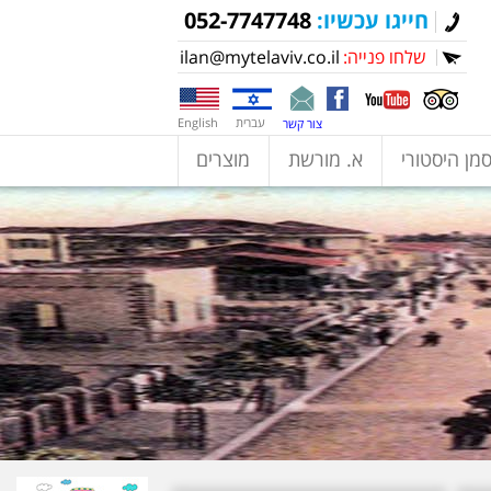
חייגו עכשיו:
052-7747748
שלחו פנייה:
ilan@mytelaviv.co.il
עברית
English
צור קשר
מן היסטורי
א. מורשת
מוצרים