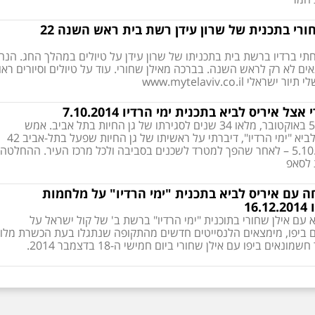
ראיון עם אילן שחורי בתכנית של שרון עידן רשת בית ראש השנה 22
 ברדיו ברשת בית בתכניתו של שרון עידן על טיולים במהלך החג. הנה
ם לא רק לראש השנה. בברכה מאילן שחורי. עוד על טיולים וסיורים ראו
לי www.mytelaviv.co.il
ל איריס לביא בתכנית ימי הרדיו 7.10.2014
בראשית השבוע, ה-5 באוקטובר, מלאו 34 שנים לסגירתו של גן החיות בתל אביב. אמש
בתכניתה של איריס לביא "ימי הרדיו", דיברתי על ראשיתו של גן החיות שפעל בתל-אביב 42
שנה ונסגר ב-5.10.1980 – לאחר שהפך למטרד לשכנים בסביבה ולכל מרכז העיר. ההחלטה
 לסאפ
ה עם איריס לביא בתכנית "ימי הרדיו" על מלחמות
16
 עם אילן שחורי בתוכנית "ימי הרדיו" ברשת ב' של קול ישראל על
ביפו, מימצאים הלנסייטים חדשים מהתקופה שנתגלו בעת הכשרת מלון