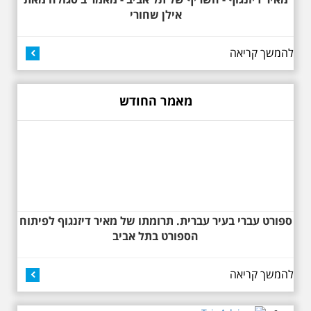
הסגנון הבינלאומי בתל
אילן שחורי
אביב
בואו ונהנה יחד ב"לילה הלבן" התל
אביב ב , לסיור מיוחד מרשים, סיור
להמשך קריאה
באוהאוס לילי, בעקבות 104 שנה
לסגנון הבינלאומי בתל אביב. סיפור
מעונות עובדים, גינת רות, כיכר
דזיזנגוף וגם על חייה של ג'ניה
מאמר החודש
אוורבוך, מלכת העיר הלבנה ומי
שזכתה בפרס ראשון ב 1934 לתכנון
כיכר דיזנגוף. מחיר הסיור 150
שקלים למשתתף
ספורט עברי בעיר עברית. תרומתו של מאיר דיזנגוף לפיתוח
הספורט בתל אביב
27.6.2026 - שבת בשעה
להמשך קריאה
10:00 בבוקר. שכונת אבו
כביר - הנסתר והגלוי וגם
ביקור מיוחד בכנסיה