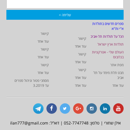
ספרים חדשים בתולדות
א"י ות"א
קישור
הכל על תולדות תל-אביב
קישור
עוד אחד
תולדות ארץ ישראל
עוד אחד
קישור
העולם שלי - אטרקציות
קישור
בגלובוס
עוד אחד
עוד אחד
מפת אתר
קישור
קישור
מבט תלת מימד על תל
עוד אחד
אביב
עוד אחד
מסמכי פטור וניהול ספרים
עוד אחד
עוד אחד
עד 3.2019
אילן שחורי | טלפון: 052-7747748 | דוא”ל: ilan777@gmail.com