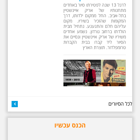
26.6.2026 - שישי בבוקר
ב 10:00 אריק איינשטיין
סיור מיוחד בעקבות חייו
ושיריו - עטור מצחך זהב
שחור תחנות תל אביביות
מחייו של אריק איינשטיין -
מתאים גם למשפחות -
תוצרת הארץ
13 שנים לפטירתו של זמר ענק. סיור
באחדים מתחנותיו של אריק איינשטיין
בתל-אביב. החל ממקום ילדותו, דרך
לכל הסיורים
המקומות שהזכיר בשיריו. מקום
עליהם חלם והתגעגע. נתחיל מבית
הולדתו ברחוב גורדון. נשמע אחדים
משיריו של אריק איינשטיין ונסיים את
הכנס עכשיו
הסיור ליד קברו בבית הקברות
טרומפלדור. תוצרת הארץ