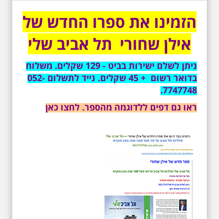
הזמינו את ספרו החדש של
אילן שחורי תל אביב שלי
ניתן לשלם ישירות בביט - 129 שקלים. משלוח
3.7.2026 - שישי בבוקר ב
בדואר רשום + 45 שקלים. נייד לתשלום 052-
10:00 אריק איינשטיין
סיור בסימן עשור
7747748.
לפטירתו. סיור מיוחד
בעקבות חייו ושיריו -
ראו גם דפים ללדוגמה מהספר. לחצו כאן
עטור מצחך זהב שחור
תחנות תל אביביות מחייו
של אריק איינשטיין -
מתאים גם למשפחות -
תוצרת הארץ
סיור מיוחד לזכרו של אריק איינשטיין,
בעקבות שתיים עשרה שנים
לפטירתו. סיור באחדים מתחנותיו של
אריק איינשטיין בתל-אביב. החל
ממקום ילדותו, דרך המקומות שהזכיר
בשיריו. מקום עליהם חלם והתגעגע.
נתחיל מבית הולדתו ברחוב גורדון.
נשמע אחדים משיריו של אריק