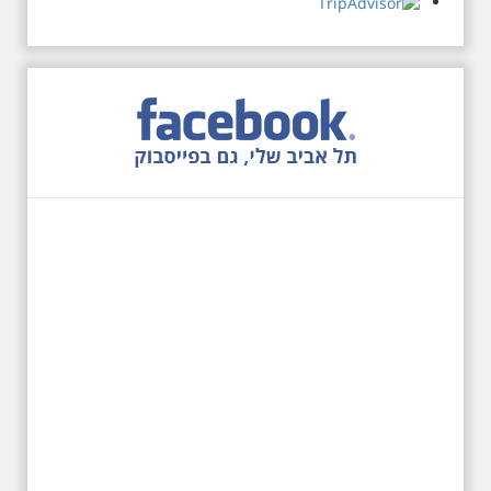
הרוסית
לראשונה ניתנת אפשרות בסיור
המיוחד הזה של אילן שחורי לבקר
בכנסייה הרוסית אורתודוכסית
המסתורית באבו כביר, בה פעל בעבר
מטה ה ק.ג.ב. מה אתם יודעים על
שכונת אבו כביר הדרומית בתל אביב.
שכונת שהוקמה במחצית הראשונה
של המאה ה-19 והפכה בתקופת
המנדט למוקד טרור נגד יהודים.
נכבשה ב"מבצע חמץ" והפכה
לשכונת עוני יהודית.
12.6.2026 שישי בבוקר
10:00 מיוחד לציון 13
שנים לפטירת הזמר. סיור
- עטור מצחך זהב שחור
תחנות תל אביביות מחייו