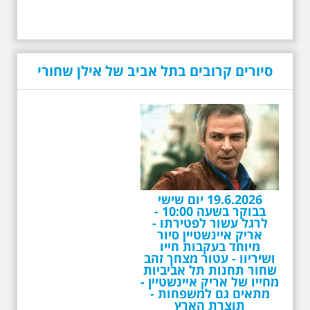
19.6.2026 יום שישי
סיורים קרובים בתל אביב של אילן שחורי
בבוקר בשעה 10:00 -
לרגל עשור לפטירתו -
אריק איינשטיין סיור
מיוחד בעקבות חייו
ושיריוו - עטור מצחך זהב
שחור תחנות תל אביביות
מחייו של אריק איינשטיין -
מתאים גם למשפחות -
תוצרת הארץ
לרגל 13 שנה לפטירתו סיור באחדים
מתחנותיו של אריק איינשטיין
בתל-אביב. החל ממקום ילדותו, דרך
המקומות שהזכיר בשיריו. מקום
עליהם חלם והתגעגע. נתחיל מבית
הולדתו ברחוב גורדון. נשמע אחדים
משיריו של אריק איינשטיין ונסיים את
הסיור ליד קברו בבית הקברות
טרומפלדור. תוצרת הארץ