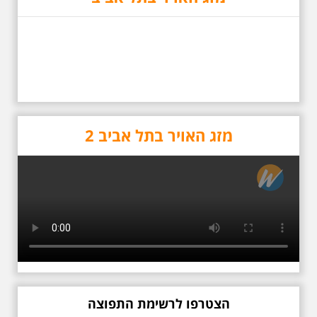
איינשטיין בתל-אביב. החל ממקום
ילדותו, דרך המקומות שהזכיר בשיריו.
מקום עליהם חלם והתגעגע. נתחיל
מבית הולדתו ברחוב גורדון. נשמע
אחדים משיריו של אריק איינשטיין
ונסיים את הסיור ליד קברו בבית
הקברות טרומפלדור. תוצרת הארץ
מזג האויר בתל אביב 2
כשביאליק פוגש את
אידלסון שבת 25.4.2026
בשעה 16:00
סיור מיוחד ומרגש ברחובות ביאליק
ואידלסון והסביבה, המבליט את
הפיכתה של תל אביב לבירת התרבות
של ארץ ישראל. זאת בעיקר סביב
החלטתו של חיים נחמן ביאליק
הצטרפו לרשימת התפוצה
להתיישב בתל אביב והמהלכים
העירוניים שהושפעו מכך. הסיור יהיה