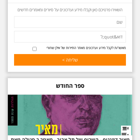
בדגש התרבותיות התל אביבית של
השאירו פרטיכם כאן וקבלו מידע ועדכונים על סיורים ומאמרים חדשים
שנות העשרים והשלושים. הבנייה
האקלקטית והסגנון הבינלאומי שאפיין
את רחובות ביאליק ואידלסון כשכל
החברה הגבוהה התל אביבית
והארצישראלית ביקשה לגור בסמיכות
למשורר הלאומי. נדבר על המבנים,
בית ביאליק, בית ראובן, מלון סקורה,
בית קרוסל, קפה נגה המשפחות
מאשר/ת לקבל מידע ועדכונים מאתר התיירות של אילן שחורי
שגרו ברחובות אלו ועוד הפתעות.
ספר החודש
באוהאוס בלילה
25.6.2025 ליל חמישי
בשעה 19:30 –לכבוד
"הלילה לבן" - "באוהאוס
בלילה" -בעקבות
האדריכלים הגדולים של
תל אביב וההתפתחות של
מאיר דיזנגוף - השריף של תל אביב - מאמר ב סגולה מאת