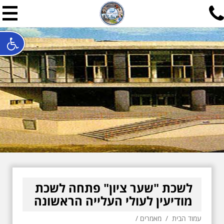
תל אביב שלי
תיור ישראלי בעריכת אילן ש
האתר המרכזי להיסטוריה של תל אביב ותולדות ארץ ישראל - מחק
חייגו עכשיו:
052-7747748
שלחו פנייה:
ilan@mytelaviv.co.il
עברית
English
צור קשר
לשכת "שער ציון" פתחה לשכת
מודיעין לעולי העלייה הראשונה
עמוד הבית
/
מאמרים
/