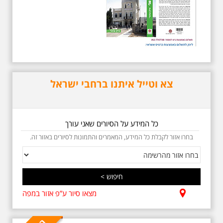
איינשטיין ונסיים את הסיור ליד קברו
בבית הקברות טרומפלדור. תוצרת
הארץ
צא וטייל איתנו ברחבי ישראל
5.6.2026 שישי בבוקר
ב-10:00 אריק איינשטיין
כל המידע על הסיורים שאני עורך
וגם קצת אלתרמן סיור
מיוחד בעקבות חייו
בחרו אזור לקבלת כל המידע, המאמרים והתמונות לסיורים באזור זה.
ושיריוו - עטור מצחך זהב
שחור תחנות תל אביביות
מחייו של אריק איינשטיין -
מתאים גם למשפחות -
תוצרת הארץ
בשנה השלוש עשרה לפטירתו סיור
מצאו סיור ע”פ אזור במפה
באחדים מתחנותיו של אריק איינשטיין
בתל-אביב. החל ממקום ילדותו, דרך
המקומות שהזכיר בשיריו. מקום