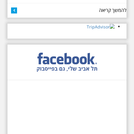
שזכתה בפרס ראשון ב 1934 לתכנון
כיכר דיזנגוף. מחיר הסיור 150
להמשך קריאה
שקלים למשתתף
27.6.2026 - שבת בשעה
10:00 בבוקר. שכונת אבו
כביר - הנסתר והגלוי וגם
ביקור מיוחד בכנסיה
הרוסית
לראשונה ניתנת אפשרות בסיור
המיוחד הזה של אילן שחורי לבקר
בכנסייה הרוסית אורתודוכסית
המסתורית באבו כביר, בה פעל בעבר
מטה ה ק.ג.ב. מה אתם יודעים על
שכונת אבו כביר הדרומית בתל אביב.
שכונת שהוקמה במחצית הראשונה
של המאה ה-19 והפכה בתקופת
המנדט למוקד טרור נגד יהודים.