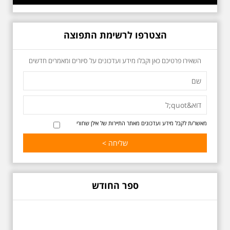
הצטרפו לרשימת התפוצה
כשביאליק פוגש את
השאירו פרטיכם כאן וקבלו מידע ועדכונים על סיורים ומאמרים חדשים
אידלסון שבת 25.4.2026
בשעה 16:00
סיור מיוחד ומרגש ברחובות ביאליק
ואידלסון והסביבה, המבליט את
הפיכתה של תל אביב לבירת התרבות
של ארץ ישראל. זאת בעיקר סביב
החלטתו של חיים נחמן ביאליק
מאשר/ת לקבל מידע ועדכונים מאתר התיירות של אילן שחורי
להתיישב בתל אביב והמהלכים
העירוניים שהושפעו מכך. הסיור יהיה
בדגש התרבותיות התל אביבית של
שנות העשרים והשלושים. הבנייה
האקלקטית והסגנון הבינלאומי שאפיין
את רחובות ביאליק ואידלסון כשכל
החברה הגבוהה התל אביבית
ספר החודש
והארצישראלית ביקשה לגור בסמיכות
למשורר הלאומי. נדבר על המבנים,
בית ביאליק, בית ראובן, מלון סקורה,
בית קרוסל, קפה נגה המשפחות
שגרו ברחובות אלו ועוד הפתעות.