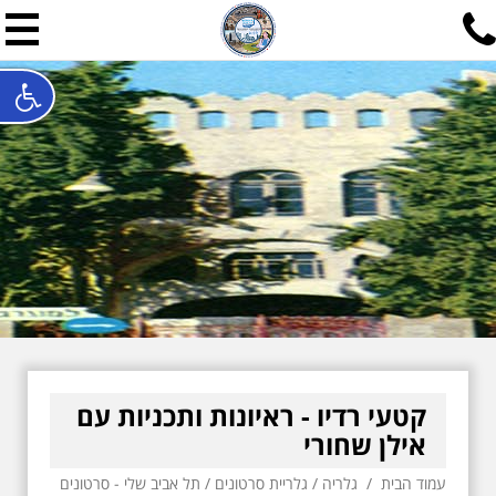
תל אביב שלי
תיור ישראלי בעריכת אילן ש
האתר המרכזי להיסטוריה של תל אביב ותולדות ארץ ישראל - מחק
חייגו עכשיו:
052-7747748
שלחו פנייה:
ilan@mytelaviv.co.il
עברית
English
צור קשר
קטעי רדיו - ראיונות ותכניות עם
אילן שחורי
עמוד הבית
/
גלריה
/
גלריית סרטונים
/
תל אביב שלי - סרטונים