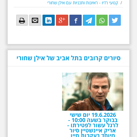
/
קטעי רדיו - ראיונות ותכניות עם אילן שחורי
Email
Email
LinkedIn
Google+
Facebook
Twitter
Twitter
Twitter
סיורים קרובים בתל אביב של אילן שחורי
19.6.2026 יום שישי
בבוקר בשעה 10:00 -
לרגל עשור לפטירתו -
אריק איינשטיין סיור
מיוחד בעקבות חייו