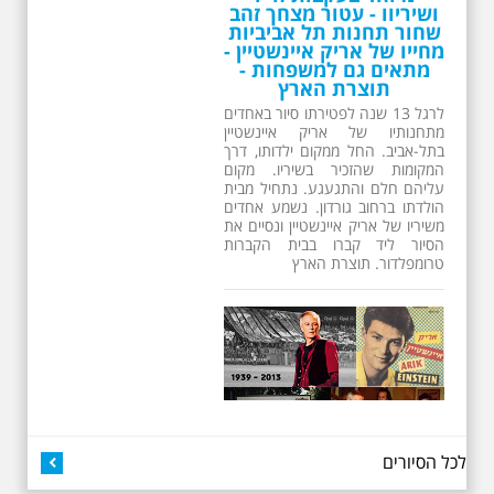
ושיריוו - עטור מצחך זהב
שחור תחנות תל אביביות
מחייו של אריק איינשטיין -
מתאים גם למשפחות -
תוצרת הארץ
לרגל 13 שנה לפטירתו סיור באחדים
מתחנותיו של אריק איינשטיין
בתל-אביב. החל ממקום ילדותו, דרך
המקומות שהזכיר בשיריו. מקום
עליהם חלם והתגעגע. נתחיל מבית
הולדתו ברחוב גורדון. נשמע אחדים
משיריו של אריק איינשטיין ונסיים את
הסיור ליד קברו בבית הקברות
טרומפלדור. תוצרת הארץ
26.6.2026 - שישי בבוקר
לכל הסיורים
ב 10:00 אריק איינשטיין