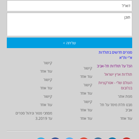
ספרים חדשים בתולדות
א"י ות"א
קישור
הכל על תולדות תל-אביב
קישור
עוד אחד
תולדות ארץ ישראל
עוד אחד
קישור
העולם שלי - אטרקציות
קישור
בגלובוס
עוד אחד
עוד אחד
מפת אתר
קישור
קישור
מבט תלת מימד על תל
עוד אחד
אביב
עוד אחד
מסמכי פטור וניהול ספרים
עוד אחד
עוד אחד
עד 3.2019