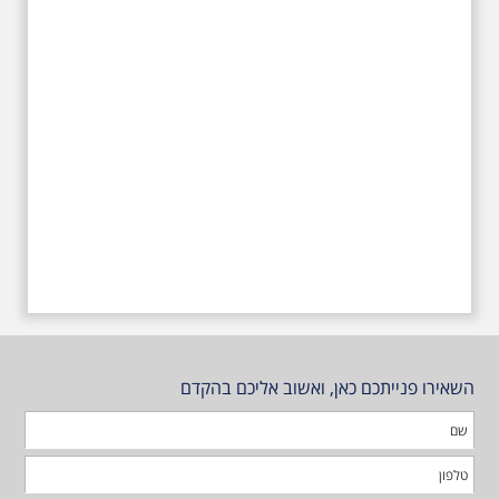
טרומפלדור
השאירו פנייתכם כאן, ואשוב אליכם בהקדם