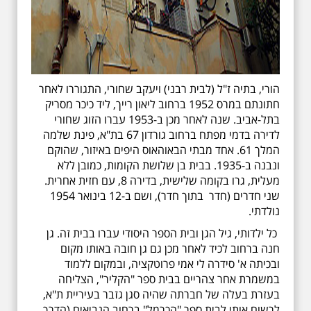
הורי, בתיה ז"ל (לבית רבני) ויעקב שחורי, התגוררו לאחר
חתונתם במרס 1952 ברחוב ליאון רייך, ליד כיכר מסריק
בתל-אביב. שנה לאחר מכן ב-1953 עברו הזוג שחורי
לדירה בדמי מפתח ברחוב גורדון 67 בת"א, פינת שלמה
המלך 61. אחד מבתי הבאוהאוס היפים באיזור, שהוקם
ונבנה ב-1935. בבית בן שלושת הקומות, כמובן ללא
מעלית, גרו בקומה שלישית, בדירה 8, עם חזית אחרית.
שני חדרים (חדר בתוך חדר), ושם ב-12 בינואר 1954
נולדתי.
כל ילדותי, גיל הגן ובית הספר היסודי עברו בבית זה. גן
חנה ברחוב לכיד לאחר מכן גם גן חובה באותו מקום
ובכיתה א' סידרה לי אמי פרוטקציה, ובמקום ללמוד
במשמרת אחר צהריים בבית ספר "הקליר", הצליחה
בעזרת בעלה של חברתה שהיה סגן גזבר בעיריית ת"א,
לרשום אותי לבית ספר "הכרמל" ברחוב הנביאים (הדרך