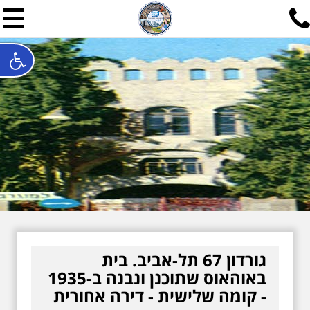
תל אביב שלי
תיור ישראלי בעריכת אילן ש
האתר המרכזי להיסטוריה של תל אביב ותולדות ארץ ישראל - מחק
חייגו עכשיו:
052-7747748
שלחו פנייה:
ilan@mytelaviv.co.il
עברית
English
צור קשר
גורדון 67 תל-אביב. בית
באוהאוס שתוכנן ונבנה ב-1935
- קומה שלישית - דירה אחורית