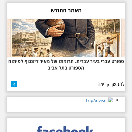
מאמר החודש
27.6.2026 - שבת בשעה
10:00 בבוקר. שכונת אבו
כביר - הנסתר והגלוי וגם
ביקור מיוחד בכנסיה
ספורט עברי בעיר עברית. תרומתו של מאיר דיזנגוף לפיתוח
הרוסית
הספורט בתל אביב
לראשונה ניתנת אפשרות בסיור
המיוחד הזה של אילן שחורי לבקר
בכנסייה הרוסית אורתודוכסית
להמשך קריאה
המסתורית באבו כביר, בה פעל בעבר
מטה ה ק.ג.ב. מה אתם יודעים על
שכונת אבו כביר הדרומית בתל אביב.
שכונת שהוקמה במחצית הראשונה
של המאה ה-19 והפכה בתקופת
המנדט למוקד טרור נגד יהודים.
נכבשה ב"מבצע חמץ" והפכה
לשכונת עוני יהודית.