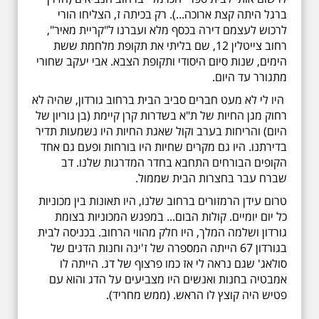
ברגל היתה קצת ארוכה...). רק בכיתה ז, הצליחו הורי
לרכוש לעצמם דירה בכסף מלא ועברנו ל"קריית מאיר",
רחוב צייטלין 12, שם בליתי את תקופת מלחמת ששת
הימים, שנות סיום היסודי ותקופת הצבא. אבי יעקב שחורי
מתגורר עד היום.
היו לי לא מעט חברים סביב הבית ברחוב גורדון, שהיה לא
רחוק מגן החיות של ת"א בשדרות קרן קיימת (בן גוריון של
היום) והריחות בערב וקול שאגת החיות היו נשמעות תדיר
בדירתנו. היו גם מקרים שחיות היו בורחות ופעם גם אחד
הקופים הבורחים התחבא בחדר המדרגות שלנו. דב
שברח עבר בחצרות הבית שממול.
טרום עידן הרמזורים ברחוב שלנו, היו תאונות בין מכוניות
כל יום יומיים. קולות הבום... במפגש המכוניות בצומת
גורדון ושלמה המלך, היו חלק מהווי הרחוב. בכניסה לבית
בגורדון 67 הייתה המספרה של ז'ינה וחנות הדגים של
סולאג' שגם נראה לי אז כמו פרצוף של דג. הייתה לו
אמבטיה בחנות ואנשים היו מצביעים על הדג והוא עם
פטיש היה קוצץ לו הראש. (ממש מחריד).