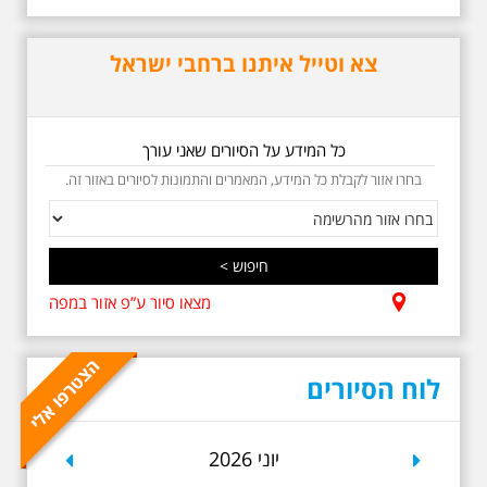
וגם קצת אלתרמן סיור
מיוחד בעקבות חייו
ושיריוו - עטור מצחך זהב
צא וטייל איתנו ברחבי ישראל
שחור תחנות תל אביביות
מחייו של אריק איינשטיין -
מתאים גם למשפחות -
תוצרת הארץ
כל המידע על הסיורים שאני עורך
בשנה השלוש עשרה לפטירתו סיור
באחדים מתחנותיו של אריק איינשטיין
בחרו אזור לקבלת כל המידע, המאמרים והתמונות לסיורים באזור זה.
בתל-אביב. החל ממקום ילדותו, דרך
המקומות שהזכיר בשיריו. מקום
עליהם חלם והתגעגע. נתחיל מבית
הולדתו ברחוב גורדון. נשמע אחדים
משיריו של אריק איינשטיין ונסיים את
הסיור ליד קברו בבית הקברות
טרומפלדור. תוצרת הארץ
מצאו סיור ע”פ אזור במפה
לוח הסיורים
revious
Next
יוני 2026