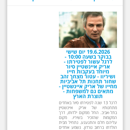
תוצרת הארץ
לרגל 13 שנה לפטירתו סיור באחדים
מתחנותיו של אריק איינשטיין
בתל-אביב. החל ממקום ילדותו, דרך
המקומות שהזכיר בשיריו. מקום
עליהם חלם והתגעגע. נתחיל מבית
הולדתו ברחוב גורדון. נשמע אחדים
משיריו של אריק איינשטיין ונסיים את
הסיור ליד קברו בבית הקברות
טרומפלדור. תוצרת הארץ
26.6.2026 - שישי בבוקר
ב 10:00 אריק איינשטיין
סיור מיוחד בעקבות חייו
ושיריו - עטור מצחך זהב
שחור תחנות תל אביביות
מחייו של אריק איינשטיין -