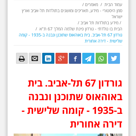
עמוד הבית
/
מאמרים
/
סמן היסטורי - מידע, תאריכים ומושגים בתולדות תל-אביב וארץ
ישראל
/
מידע בתולדות תל אביב
/
הבית בו נולדתי - גורדון פינת שלמה המלך 67 ת"א
/
גורדון 67 תל-אביב. בית באוהאוס שתוכנן ונבנה ב-1935 - קומה
שלישית - דירה אחורית
Email
Email
LinkedIn
Google+
Facebook
Twitter
Twitter
Twitter
גורדון 67 תל-אביב.
בית
באוהאוס שתוכנן ונבנה
ב-1935 - קומה שלישית -
דירה אחורית