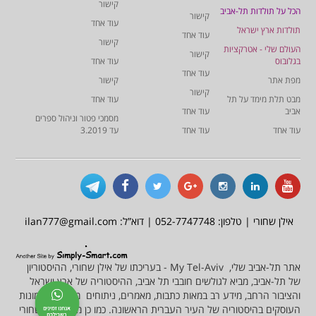
קישור
הכל על תולדות תל-אביב
קישור
עוד אחד
תולדות ארץ ישראל
עוד אחד
קישור
העולם שלי - אטרקציות
קישור
בגלובוס
עוד אחד
עוד אחד
מפת אתר
קישור
קישור
מבט תלת מימד על תל
עוד אחד
אביב
עוד אחד
מסמכי פטור וניהול ספרים
עוד אחד
עוד אחד
עד 3.2019
אילן שחורי | טלפון: 052-7747748 | דוא”ל: ilan777@gmail.com
אתר תל-אביב שלי, My Tel-Aviv - בעריכתו של אילן שחורי, ההיסטוריון
של תל-אביב, מביא לגולשים חובבי תל אביב, ההיסטוריה של ארץ ישראל
והציבור הרחב, מידע רב במאות כתבות, מאמרים, ניתוחים מסמכים ותמונות
העוסקים בהיסטוריה של העיר העברית הראשונה. כמו כן מציע אילן שחורי