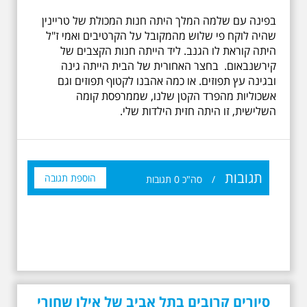
בפינה עם שלמה המלך היתה חנות המכולת של טריינין
שהיה לוקח פי שלוש מהמקובל על הקרטיבים ואמי ז"ל
היתה קוראת לו הגנב. ליד הייתה חנות הקצבים של
קירשנבאום. בחצר האחורית של הבית הייתה גינה
ובגינה עץ תפוזים. או כמה אהבנו לקטוף תפוזים וגם
אשכוליות מהפרד הקטן שלנו, שממרפסת קומה
השלישית, זו היתה חזית הילדות שלי.
תגובות
הוספת תגובה
/
סה"כ
0
תגובות
19.6.2026 יום שישי
בבוקר בשעה 10:00 -
לרגל עשור לפטירתו -
אריק איינשטיין סיור
מיוחד בעקבות חייו
ושיריוו - עטור מצחך זהב
שחור תחנות תל אביביות
מחייו של אריק איינשטיין -
סיורים קרובים בתל אביב של אילן שחורי
מתאים גם למשפחות -