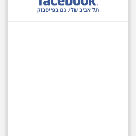
12.6.2026 שישי בבוקר
10:00 מיוחד לציון 13
שנים לפטירת הזמר. סיור
- עטור מצחך זהב שחור
תחנות תל אביביות מחייו
של אריק איינשטיין -
מתאים גם למשפחות
בשנה ה-13 לפטירתו סיור באחדים
מתחנותיו של אריק איינשטיין
בתל-אביב. החל ממקום ילדותו, דרך
המקומות שהזכיר בשיריו. מקום
עליהם חלם והתגעגע. נתחיל מבית
הולדתו ברחוב גורדון. נשמע אחדים
משיריו של אריק איינשטיין ונסיים את
הסיור ליד קברו בבית הקברות
טרומפלדור