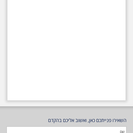
עליהם חלם והתגעגע. נתחיל מבית
הולדתו ברחוב גורדון. נשמע אחדים
משיריו של אריק איינשטיין ונסיים את
הסיור ליד קברו בבית הקברות
טרומפלדור
השאירו פנייתכם כאן, ואשוב אליכם בהקדם