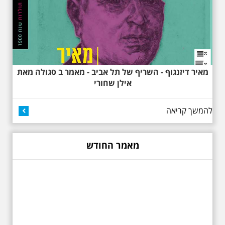
למשורר הלאומי. נדבר על המבנים,
בית ביאליק, בית ראובן, מלון סקורה,
בית קרוסל, קפה נגה המשפחות
שגרו ברחובות אלו ועוד הפתעות.
מאיר דיזנגוף - השריף של תל אביב - מאמר ב סגולה מאת
אילן שחורי
להמשך קריאה
באוהאוס בלילה
25.6.2025 ליל חמישי
בשעה 19:30 –לכבוד
"הלילה לבן" - "באוהאוס
מאמר החודש
בלילה" -בעקבות
האדריכלים הגדולים של
תל אביב וההתפתחות של
הסגנון הבינלאומי בתל
אביב
בואו ונהנה יחד ב"לילה הלבן" התל
אביב ב , לסיור מיוחד מרשים, סיור
באוהאוס לילי, בעקבות 104 שנה
לסגנון הבינלאומי בתל אביב. סיפור