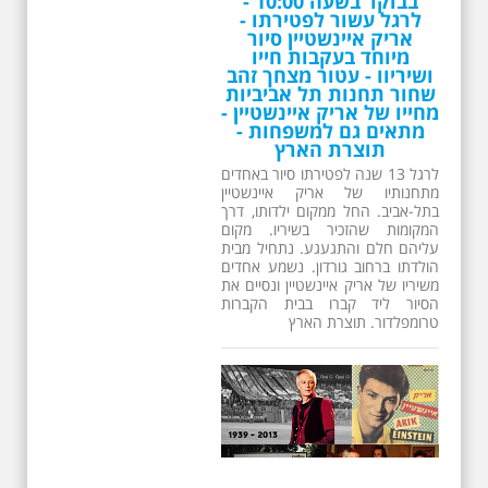
בבוקר בשעה 10:00 -
לרגל עשור לפטירתו -
אריק איינשטיין סיור
מיוחד בעקבות חייו
ושיריוו - עטור מצחך זהב
שחור תחנות תל אביביות
מחייו של אריק איינשטיין -
מתאים גם למשפחות -
תוצרת הארץ
לרגל 13 שנה לפטירתו סיור באחדים
מתחנותיו של אריק איינשטיין
בתל-אביב. החל ממקום ילדותו, דרך
המקומות שהזכיר בשיריו. מקום
עליהם חלם והתגעגע. נתחיל מבית
הולדתו ברחוב גורדון. נשמע אחדים
משיריו של אריק איינשטיין ונסיים את
הסיור ליד קברו בבית הקברות
טרומפלדור. תוצרת הארץ