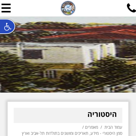
תל אביב שלי
תיור ישראלי בעריכת אילן ש
האתר המרכזי להיסטוריה של תל אביב ותולדות ארץ ישראל - מחק
חייגו עכשיו:
052-7747748
שלחו פנייה:
ilan@mytelaviv.co.il
עברית
English
צור קשר
היסטוריה
עמוד הבית
/
מאמרים
/
סמן היסטורי - מידע, תאריכים ומושגים בתולדות תל-אביב וארץ