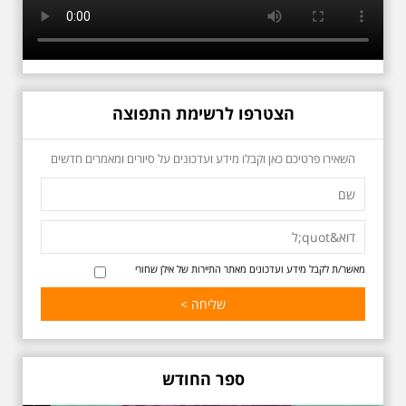
הצטרפו לרשימת התפוצה
כשביאליק פוגש את
השאירו פרטיכם כאן וקבלו מידע ועדכונים על סיורים ומאמרים חדשים
אידלסון שבת 25.4.2026
בשעה 16:00
סיור מיוחד ומרגש ברחובות ביאליק
ואידלסון והסביבה, המבליט את
הפיכתה של תל אביב לבירת התרבות
של ארץ ישראל. זאת בעיקר סביב
החלטתו של חיים נחמן ביאליק
מאשר/ת לקבל מידע ועדכונים מאתר התיירות של אילן שחורי
להתיישב בתל אביב והמהלכים
העירוניים שהושפעו מכך. הסיור יהיה
בדגש התרבותיות התל אביבית של
שנות העשרים והשלושים. הבנייה
האקלקטית והסגנון הבינלאומי שאפיין
את רחובות ביאליק ואידלסון כשכל
החברה הגבוהה התל אביבית
ספר החודש
והארצישראלית ביקשה לגור בסמיכות