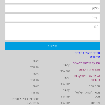
ספרים חדשים בתולדות
א"י ות"א
קישור
הכל על תולדות תל-אביב
קישור
עוד אחד
תולדות ארץ ישראל
עוד אחד
קישור
העולם שלי - אטרקציות
קישור
בגלובוס
עוד אחד
עוד אחד
מפת אתר
קישור
קישור
מבט תלת מימד על תל
עוד אחד
אביב
עוד אחד
מסמכי פטור וניהול ספרים
עוד אחד
עוד אחד
עד 3.2019