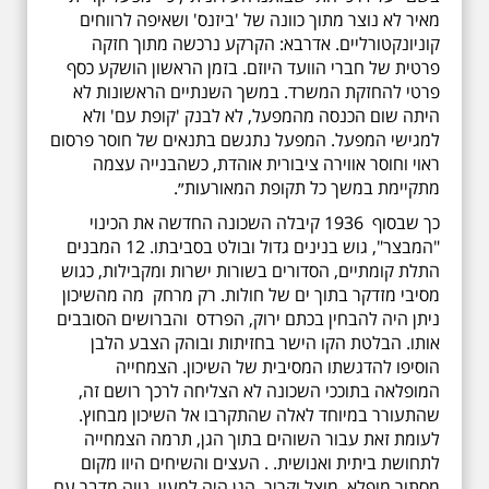
מאיר לא נוצר מתוך כוונה של 'ביזנס' ושאיפה לרווחים
קוניונקטורליים. אדרבא: הקרקע נרכשה מתוך חזקה
פרטית של חברי הוועד היוזם. בזמן הראשון הושקע כסף
פרטי להחזקת המשרד. במשך השנתיים הראשונות לא
היתה שום הכנסה מהמפעל, לא לבנק 'קופת עם' ולא
למגישי המפעל. המפעל נתגשם בתנאים של חוסר פרסום
ראוי וחוסר אווירה ציבורית אוהדת, כשהבנייה עצמה
מתקיימת במשך כל תקופת המאורעות״.
כך שבסוף 1936 קיבלה השכונה החדשה את הכינוי
"המבצר", גוש בנינים גדול ובולט בסביבתו. 12 המבנים
התלת קומתיים, הסדורים בשורות ישרות ומקבילות, כגוש
מסיבי מזדקר בתוך ים של חולות. רק מרחק מה מהשיכון
ניתן היה להבחין בכתם ירוק, הפרדס והברושים הסובבים
אותו. הבלטת הקו הישר בחזיתות ובוהק הצבע הלבן
הוסיפו להדגשתו המסיבית של השיכון. הצמחייה
המופלאה בתוככי השכונה לא הצליחה לרכך רושם זה,
שהתעורר במיוחד לאלה שהתקרבו אל השיכון מבחוץ.
לעומת זאת עבור השוהים בתוך הגן, תרמה הצמחייה
לתחושת ביתית ואנושית. . העצים והשיחים היוו מקום
מסתור מופלא, מוצל וקריר. הגן היה למעין נווה מדבר עם