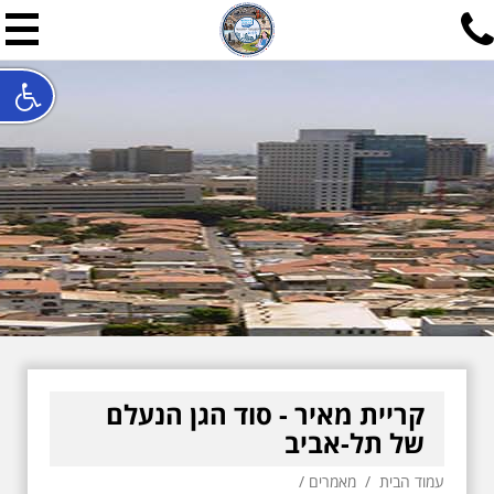
תל אביב שלי
תיור ישראלי בעריכת אילן ש
האתר המרכזי להיסטוריה של תל אביב ותולדות ארץ ישראל - מחק
חייגו עכשיו:
052-7747748
שלחו פנייה:
ilan@mytelaviv.co.il
עברית
English
צור קשר
קריית מאיר - סוד הגן הנעלם
של תל-אביב
עמוד הבית
/
מאמרים
/