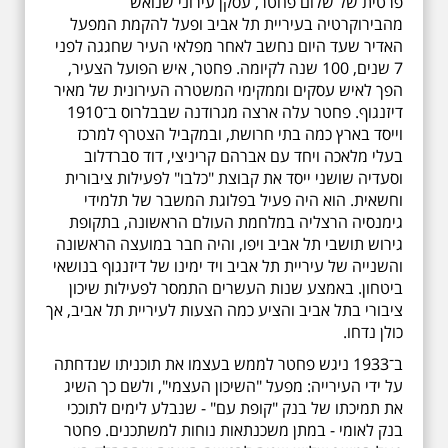
פרטית של שלום פחטר, עסקן עירוני שנואש
מהבירוקרטיה בעיריית תל אביב ופעל להקמת המפעל
האדיר שעד היום נחשב לאחר מפלאי העיר שחגגה לפני
7 שנים, 100 שנה לקיומה. פחטר, איש הפועל הצעיר,
הפך לאיש עסקים וממקימי המשטרה העירונית של מאיר
דיזנגוף. פחטר עלה ארצה מגרודנה שבבלרוס ב־1910
וייסד בארץ כמה בתי חרושת, ובמקביל הצטרף למרכז
בעלי מלאכה ויחד עם אברהם קריניצי, דוד סברדלוב
וסעדיה שושני ייסד את קבוצת "כלבו" לפעילות ציבורית
וחשאית. הוא היה פעיל בפלוגת המשבר של תלמידי
גימנסיה הרצליה במלחמת העולם הראשונה, בתקופת
גירוש תושבי תל אביב ויפו, והיה חבר במועצה הראשונה
והשנייה של עיריית תל אביב ויד ימינו של דיזנגוף בנושאי
ביטחון. באמצע שנות העשרים התמסר לפעילות שיכון
ציבורי בתל אביב והציע כמה הצעות לעיריית תל אביב, אך
כולן נדחו.
ב־1933 ניגש פחטר לממש בעצמו את תוכניתו שנדחתה
על ידי העירייה: מפעל "השיכון העצמי", ולשם כך השיג
את תמיכתו של בנק "קופת עם" - שנבלע לימים לתוככי
בנק לאומי - במתן משכנתאות נוחות למשתכנים. פחטר