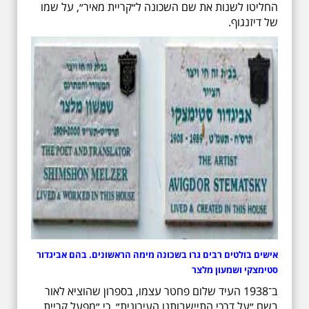
החליטו לשנות את שם השכונה ל״קריית מאיר״, על שמו
של דיזנגוף.
אישים בולטים רבים גרו בשכונה מימה הראשונים. בהם אביגדור
סטימצקי ושמעון מלצר
ב־1938 העיד שלום פחטר עצמו, בספרון שהוציא לאור
בשם ״על דרכי התיישבותנו העירונית״, כי ״מפעל קריית