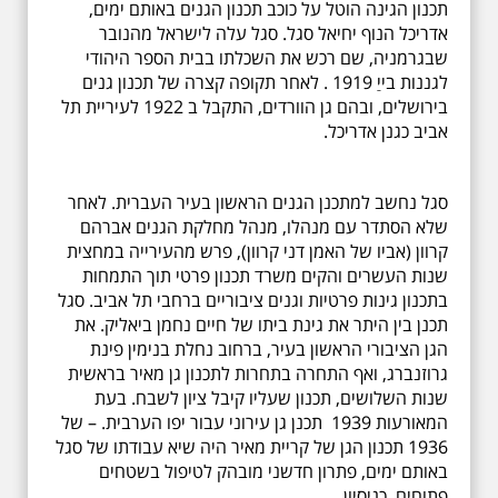
תכנון הגינה הוטל על כוכב תכנון הגנים באותם ימים,
אדריכל הנוף יחיאל סגל. סגל עלה לישראל מהנובר
שבגרמניה, שם רכש את השכלתו בבית הספר היהודי
לגננות בייַ 1919 . לאחר תקופה קצרה של תכנון גנים
בירושלים, ובהם גן הוורדים, התקבל ב 1922 לעיריית תל
אביב כגנן אדריכל.
סגל נחשב למתכנן הגנים הראשון בעיר העברית. לאחר
שלא הסתדר עם מנהלו, מנהל מחלקת הגנים אברהם
קרוון (אביו של האמן דני קרוון), פרש מהעירייה במחצית
שנות העשרים והקים משרד תכנון פרטי תוך התמחות
בתכנון גינות פרטיות וגנים ציבוריים ברחבי תל אביב. סגל
תכנן בין היתר את גינת ביתו של חיים נחמן ביאליק. את
הגן הציבורי הראשון בעיר, ברחוב נחלת בנימין פינת
גרוזנברג, ואף התחרה בתחרות לתכנון גן מאיר בראשית
שנות השלושים, תכנון שעליו קיבל ציון לשבח. בעת
המאורעות 1939 תכנן גן עירוני עבור יפו הערבית. – של
1936 תכנון הגן של קריית מאיר היה שיא עבודתו של סגל
באותם ימים, פתרון חדשני מובהק לטיפול בשטחים
פתוחים, כניסיון