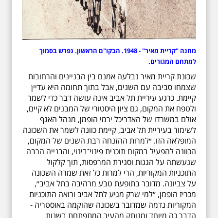
מחנה "קריית מאיר" - 1948. הבקו"ם הראשון. נפרש בסמוך
למתחם המגורים.
שכונת קריית מאיר נבלעה אמנם בין הבניינים והרחובות
שצמחו סביבה עם השנים, אבל בתוך תחומה היא עדיין
קיימת. כרגע עיריית תל אביב אינה עושה דבר כדי לשמר
ולטפח את המקום, גם ציון היסטורי של המבנים לא קיים,
אולם במשרדו של האדריכל ירמי הופמן, מנהל האגף
לשימור בעיריית תל אביב, קיימת כוונה לשמר את השכונה
המופלאה הזו. ״למרות ההזנחה רבת השנים של המקום,
הכוונה להפעיל במקום תוכנית פינוי־בינוי, והבנייה הרבה
שנעשתה על הגגות וסגירת המרפסות, תוך קלקול
התוכניות המקוריות, הרי למרות כל זאת שמרה השכונה
על צביונה. מדובר בתופעת טבע מרהיבה בתל אביב״,
מכריז הופמן, ״למי שרק מגיע לתל אביב ורואה התוכניות
המקוריות נדמה שמדובר בשכונה שהוקמה באוסטריה -
הדבר כה מיוחד ומנותק מהעיר המתפתחת בשנות