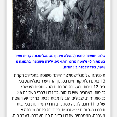
שלום ושושנה פחטר (למעלה מימין) משמאל שכונת קריית מאיר
בשנות ה-40 ולמטה םרופ' רות אניס, ילידת השכונה בתמונה מ
1948, כילדה קטנה בין הוריה.
תוכניתה של סגל־שטולצר הייתה פשוטה בתכלית: הקמת
13 בתים תלת קומתיים בסגנון החדיש הבינלאומי, בכל
בית 12 דירות. בעשרה מהבתים המשותפים היו שתי
כניסות ובאחרים שש כניסות. כך נבנו לבתי השכונה 26
כניסות זהות, שבילים הובילו מבית לבית ובמרכז יועד שטח
של כ־ 11 דונם לגינה ססגונית. חדרי המדרגות בכל בית
תוכננו כפתוחים ללא זכוכית, כל דירה פנתה מזרחה או
מערבה, המטבחים שנבנו בדירות פנו מערבה, לעבר הים,