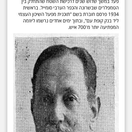
פעל במשך שלוש שנים לרכישת השטח שהתחלק בין
הטמפלרים שבשרונה והכפר הערבי סומייל. בראשית
1934 פרסם חוברת בשם "תוכנית מפעל השיכון העצמי
ליד בנק קופת עם", ובתוך ימים אחדים נרשמו ליוזמה
המפתיעה יותר מ־700 איש.