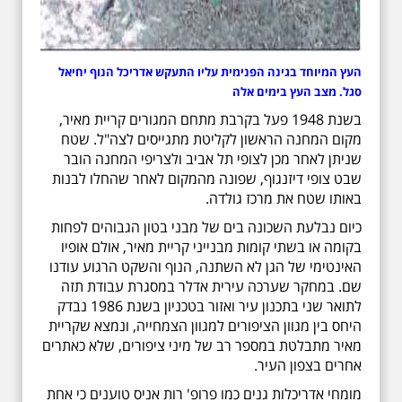
העץ המיוחד בגינה הפנימית עליו התעקש אדריכל הנוף יחיאל
סגל. מצב העץ בימים אלה
בשנת 1948 פעל בקרבת מתחם המגורים קריית מאיר,
מקום המחנה הראשון לקליטת מתגייסים לצה"ל. שטח
שניתן לאחר מכן לצופי תל אביב ולצריפי המחנה הובר
שבט צופי דיזנגוף, שפונה מהמקום לאחר שהחלו לבנות
באותו שטח את מרכז גולדה.
כיום נבלעת השכונה בים של מבני בטון הגבוהים לפחות
בקומה או בשתי קומות מבנייני קריית מאיר, אולם אופיו
האינטימי של הגן לא השתנה, הנוף והשקט הרגוע עודנו
שם. במחקר שערכה עירית אדלר במסגרת עבודת תזה
לתואר שני בתכנון עיר ואזור בטכניון בשנת 1986 נבדק
היחס בין מגוון הציפורים למגוון הצמחייה, ונמצא שקריית
מאיר מתבלטת במספר רב של מיני ציפורים, שלא כאתרים
אחרים בצפון העיר.
מומחי אדריכלות גנים כמו פרופ' רות אניס טוענים כי אחת