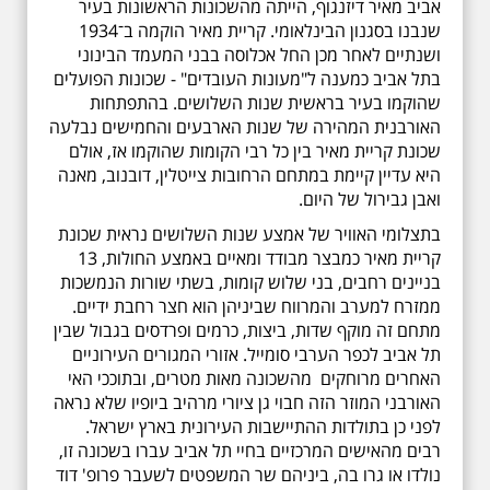
אביב מאיר דיזנגוף, הייתה מהשכונות הראשונות בעיר
שנבנו בסגנון הבינלאומי. קריית מאיר הוקמה ב־1934
ושנתיים לאחר מכן החל אכלוסה בבני המעמד הבינוני
בתל אביב כמענה ל"מעונות העובדים" - שכונות הפועלים
שהוקמו בעיר בראשית שנות השלושים. בהתפתחות
האורבנית המהירה של שנות הארבעים והחמישים נבלעה
שכונת קריית מאיר בין כל רבי הקומות שהוקמו אז, אולם
היא עדיין קיימת במתחם הרחובות צייטלין, דובנוב, מאנה
ואבן גבירול של היום.
בתצלומי האוויר של אמצע שנות השלושים נראית שכונת
קריית מאיר כמבצר מבודד ומאיים באמצע החולות, 13
בניינים רחבים, בני שלוש קומות, בשתי שורות הנמשכות
ממזרח למערב והמרווח שביניהן הוא חצר רחבת ידיים.
מתחם זה מוקף שדות, ביצות, כרמים ופרדסים בגבול שבין
תל אביב לכפר הערבי סומייל. אזורי המגורים העירוניים
האחרים מרוחקים מהשכונה מאות מטרים, ובתוככי האי
האורבני המוזר הזה חבוי גן ציורי מרהיב ביופיו שלא נראה
לפני כן בתולדות ההתיישבות העירונית בארץ ישראל.
רבים מהאישים המרכזיים בחיי תל אביב עברו בשכונה זו,
נולדו או גרו בה, ביניהם שר המשפטים לשעבר פרופ' דוד