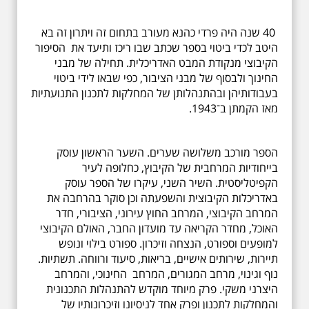
40 שנה היה פרדי כהנא מעורב בתחום זה ויתרון זה בא
היטב לכדי ביטוי בספר שכתב שבו ריכז ותיעד את הסיפור
הקיבוצי מנקודת המבט האדריכלית. תחילה של מבני
החינוך ולבסוף של מבני הציבור, כפי שבאו לידי ביטוי
בעבודותיהן ובהתנהלותן של המחלקות לתכנון התנועתיות
מאז הקמתן ב־1943.
הספר מורכב משלושה שערים. השער הראשון עוסק
בייחודיות המרחבית של הקיבוץ, כחלופה לעיר
הקפיטליסטית. השיר השני, עיקרו של הספר עוסק
באדריכלות הקיבוצית והשפעתה וכן סוקר בהרחבה את
המרחב הקיבוצי, המרחב החוץ עירוני, הציבורי, חדר
האוכל, מחדר הקריאה עד מועדון החבר, האולם הקיבוצי
למופעים וספורט, הנצחה וזיכרון. ספורט בילוי ונופש
תיירות, שירותים אישיים, בריאות, סיעוד ורווחה. תשתיות.
נוף וגינוי, מרחב המגורים, המרחב החינוכי, והמרחב
היצרני משקי. פרק מיוחד מוקדש להתנהלות התכנונית
והמחלקות לתכנון ופרק אחד לניסיונו וזיכרונותיו של