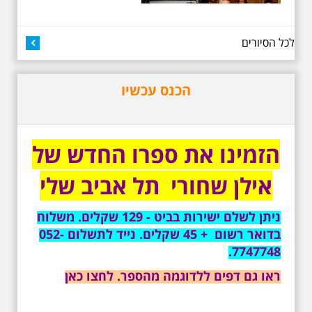
13 שנים לפטירתו של זמר ענק. סיור
באחדים מתחנותיו של אריק איינשטיין
בתל-אביב. החל ממקום ילדותו, דרך
לכל הסיורים
המקומות שהזכיר בשיריו. מקום
עליהם חלם והתגעגע. נתחיל מבית
הולדתו ברחוב גורדון. נשמע אחדים
משיריו של אריק איינשטיין ונסיים את
הכנס עכשיו
הסיור ליד קברו בבית הקברות
טרומפלדור. תוצרת הארץ
הזמינו את ספרו החדש של
אילן שחורי תל אביב שלי
ניתן לשלם ישירות בביט - 129 שקלים. משלוח
3.7.2026 - שישי בבוקר ב
בדואר רשום + 45 שקלים. נייד לתשלום 052-
10:00 אריק איינשטיין
סיור בסימן עשור
7747748.
לפטירתו. סיור מיוחד
בעקבות חייו ושיריו -
ראו גם דפים ללדוגמה מהספר. לחצו כאן
עטור מצחך זהב שחור
תחנות תל אביביות מחייו
של אריק איינשטיין -