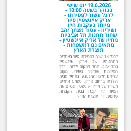
לרגל 13 שנה לפטירתו סיור באחדים
מתחנותיו של אריק איינשטיין
בתל-אביב. החל ממקום ילדותו, דרך
המקומות שהזכיר בשיריו. מקום
עליהם חלם והתגעגע. נתחיל מבית
הולדתו ברחוב גורדון. נשמע אחדים
משיריו של אריק איינשטיין ונסיים את
הסיור ליד קברו בבית הקברות
טרומפלדור. תוצרת הארץ
26.6.2026 - שישי בבוקר
ב 10:00 אריק איינשטיין
סיור מיוחד בעקבות חייו
ושיריו - עטור מצחך זהב
שחור תחנות תל אביביות
מחייו של אריק איינשטיין -
מתאים גם למשפחות -
תוצרת הארץ