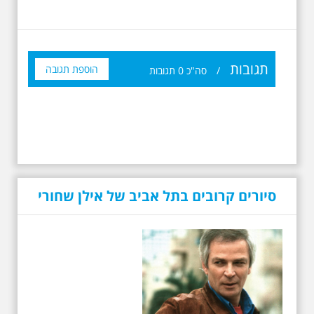
תגובות
הוספת תגובה
/
סה"כ
0
תגובות
19.6.2026 יום שישי
סיורים קרובים בתל אביב של אילן שחורי
בבוקר בשעה 10:00 -
לרגל עשור לפטירתו -
אריק איינשטיין סיור
מיוחד בעקבות חייו
ושיריוו - עטור מצחך זהב
שחור תחנות תל אביביות
מחייו של אריק איינשטיין -
מתאים גם למשפחות -
תוצרת הארץ