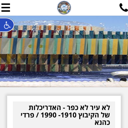
תל אביב שלי
תיור ישראלי בעריכת אילן ש
האתר המרכזי להיסטוריה של תל אביב ותולדות ארץ ישראל - מחק
חייגו עכשיו:
052-7747748
שלחו פנייה:
ilan@mytelaviv.co.il
עברית
English
צור קשר
לא עיר לא כפר - האדריכלות
של הקיבוץ 1910- 1990 / פרדי
כהנא