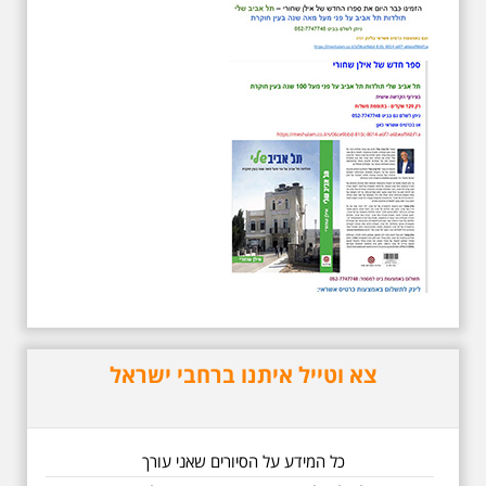
מתאים גם למשפחות -
תוצרת הארץ
סיור מיוחד לזכרו של אריק איינשטיין,
בעקבות שתיים עשרה שנים
לפטירתו. סיור באחדים מתחנותיו של
אריק איינשטיין בתל-אביב. החל
ממקום ילדותו, דרך המקומות שהזכיר
בשיריו. מקום עליהם חלם והתגעגע.
נתחיל מבית הולדתו ברחוב גורדון.
נשמע אחדים משיריו של אריק
איינשטיין ונסיים את הסיור ליד קברו
בבית הקברות טרומפלדור. תוצרת
הארץ
צא וטייל איתנו ברחבי ישראל
5.6.2026 שישי בבוקר
ב-10:00 אריק איינשטיין
כל המידע על הסיורים שאני עורך
וגם קצת אלתרמן סיור