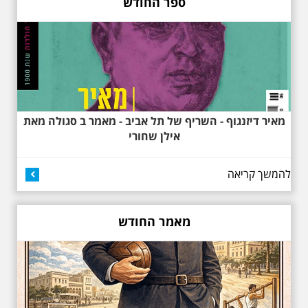
ספר החודש
באוהאוס בלילה
25.6.2025 ליל חמישי
בשעה 19:30 –לכבוד
"הלילה לבן" - "באוהאוס
בלילה" -בעקבות
האדריכלים הגדולים של
תל אביב וההתפתחות של
מאיר דיזנגוף - השריף של תל אביב - מאמר ב סגולה מאת
הסגנון הבינלאומי בתל
אילן שחורי
אביב
בואו ונהנה יחד ב"לילה הלבן" התל
אביב ב , לסיור מיוחד מרשים, סיור
להמשך קריאה
באוהאוס לילי, בעקבות 104 שנה
לסגנון הבינלאומי בתל אביב. סיפור
מעונות עובדים, גינת רות, כיכר
דזיזנגוף וגם על חייה של ג'ניה
מאמר החודש
אוורבוך, מלכת העיר הלבנה ומי
שזכתה בפרס ראשון ב 1934 לתכנון
כיכר דיזנגוף. מחיר הסיור 150
שקלים למשתתף