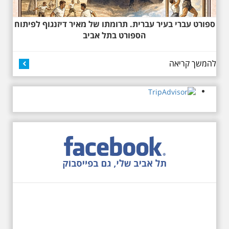
ספורט עברי בעיר עברית. תרומתו של מאיר דיזנגוף לפיתוח
הספורט בתל אביב
27.6.2026 - שבת בשעה
להמשך קריאה
10:00 בבוקר. שכונת אבו
כביר - הנסתר והגלוי וגם
ביקור מיוחד בכנסיה
הרוסית
לראשונה ניתנת אפשרות בסיור
המיוחד הזה של אילן שחורי לבקר
בכנסייה הרוסית אורתודוכסית
המסתורית באבו כביר, בה פעל בעבר
מטה ה ק.ג.ב. מה אתם יודעים על
שכונת אבו כביר הדרומית בתל אביב.
שכונת שהוקמה במחצית הראשונה
של המאה ה-19 והפכה בתקופת
המנדט למוקד טרור נגד יהודים.
נכבשה ב"מבצע חמץ" והפכה
לשכונת עוני יהודית.