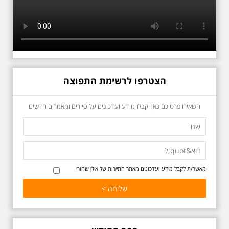
כשביאליק פוגש את
אידלסון שבת 25.4.2026
בשעה 16:00
סיור מיוחד ומרגש ברחובות ביאליק
ואידלסון והסביבה, המבליט את
הפיכתה של תל אביב לבירת התרבות
של ארץ ישראל. זאת בעיקר סביב
החלטתו של חיים נחמן ביאליק
הצטרפו לרשימת התפוצה
להתיישב בתל אביב והמהלכים
העירוניים שהושפעו מכך. הסיור יהיה
בדגש התרבותיות התל אביבית של
השאירו פרטיכם כאן וקבלו מידע ועדכונים על סיורים ומאמרים חדשים
שנות העשרים והשלושים. הבנייה
האקלקטית והסגנון הבינלאומי שאפיין
את רחובות ביאליק ואידלסון כשכל
החברה הגבוהה התל אביבית
והארצישראלית ביקשה לגור בסמיכות
למשורר הלאומי. נדבר על המבנים,
בית ביאליק, בית ראובן, מלון סקורה,
בית קרוסל, קפה נגה המשפחות
מאשר/ת לקבל מידע ועדכונים מאתר התיירות של אילן שחורי
שגרו ברחובות אלו ועוד הפתעות.