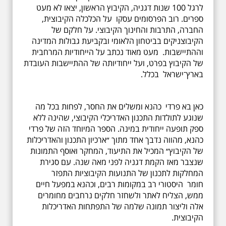
לרגל 100 שנות דגניה, הקיבוץ הראשון, יצאו לא מעט
ספרים. רוב הפרסומים עסקו על הכלכלה הקיבוצית,
החברה, התרבות והחינוך הקיבוצי. על חלקם של
הקיבוצניקים בביטחון הלאומי ובקביעת גבולות המדינה
וההתיישבות. מעט מאוד נכתב על הייחודיות המרחבית
של הקיבוץ בפרט, ועל ייחודיותה של ההתיישבות העובדת
בארץ־ישראל בכלל.
כאן בא פרדי כהנא ומשלים את החסר, לפחות בכל מה
שנוגע לתולדות התכנון האדריכלי הקיבוצי, שהינה ללא
ספק תופעה ייחודית במינה. הספר המיוחד הזה של פרדי
כהנא, מהווה נדבך אחד מתוך ״ארכיון התכנון והאדריכלות
של הקיבוץ״ המכיל את התיעוד, המחקר ואוסף התמונות
שנצבר מאז הקמת דגניה לפני מאה שנה. עם סגירת
המחלקות לתכנון של התנועות הקיבוציות התפזר
חומר היסטורי רב במקומות רבים, וכהנא במפעל חיים
ממש, הצליח לאתר ולשחזר חלקים נרחבים מחומרים
אלה וליצור תמונה שלמה של התפתחות האדריכלות
הקיבוצית.