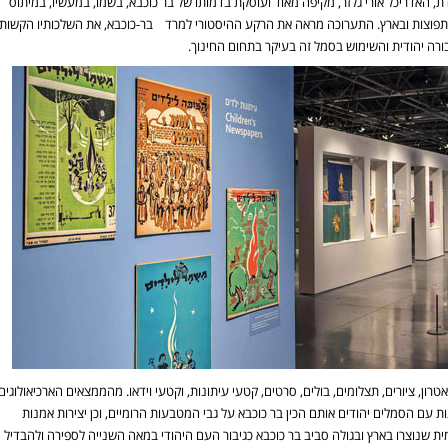
ת, האדריכל אורי גלזר, מקיפה מאוד ועוסקת בדמותו של בר כוכבא, בשמו, במעשיו, במיתוס
תפוצות ובארץ. התערוכה מראה את הרקע ההיסטורי למרד בר-כוכבא, את השלכותיו הקשות,
רה יהודית והשימוש בסמל זה בעיקר בתחום החינוך.
ון, ציורים, תצלומים, בולים, סרטים, קטעי עיתונות, וקטעי וידאו. מהממצאים הארכיאולוגים.
ם הסמלים יהודים אותם הכין בר כוכבא על גבי המטבעות הרומיים, וכן יצירות אמנות
 שנוצרו בארץ ובגולה סביב בר כוכבא כגיבור העם היהודי במאה השנייה לספירה ולהבדיל