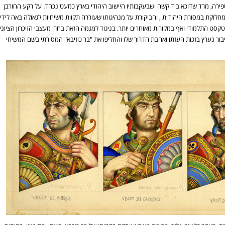
כבא הוביל מרד נגד הרומאים בשנים 135-132 לספירה, מרד שדוכא ביד קשה ושבעקבותיו היישוב היהודי בארץ כמעט נכחד. על רקע החורבן
חלוקת במסורת היהודית , והביקורת על מנהיגותו שעוררה תקוות משיחיות לגאולה באה לידי
טקסט התלמודי ואף במקורות מאוחרים יותר. בניגוד למגמה הזאת בחרו מעצבי הזיכרון הציוני
ור נערץ בזכות העזתו ואהבת הדרור שלו והחליפו את "בר כוזיבא" המסורתי בשם המשיחי