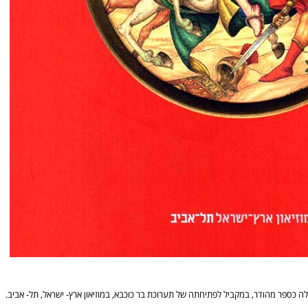
 אלה כספר מהודר, במקביל לפתיחתה של תערוכת בר כוכבא, במוזיאון ארץ- ישראל, תל- אביב.