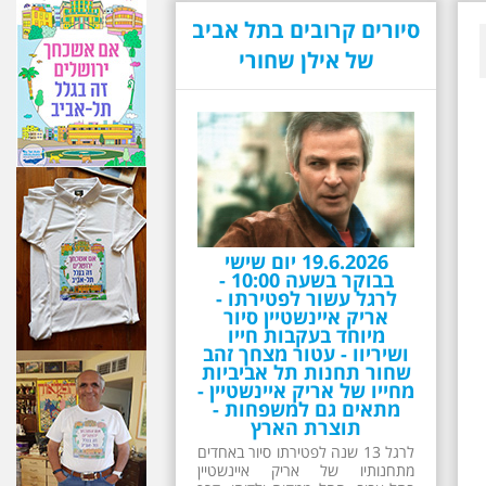
סיורים קרובים בתל אביב
של אילן שחורי
26.6.2026 - שישי בבוקר
ב 10:00 אריק איינשטיין
סיור מיוחד בעקבות חייו
ושיריו - עטור מצחך זהב
שחור תחנות תל אביביות
מחייו של אריק איינשטיין -
מתאים גם למשפחות -
תוצרת הארץ
13 שנים לפטירתו של זמר ענק. סיור
באחדים מתחנותיו של אריק איינשטיין
בתל-אביב. החל ממקום ילדותו, דרך
המקומות שהזכיר בשיריו. מקום