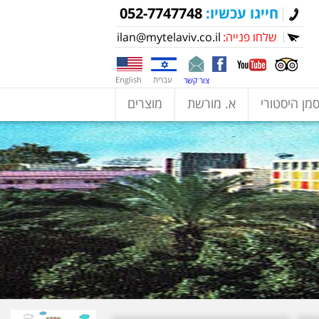
חייגו עכשיו:
052-7747748
שלחו פנייה:
ilan@mytelaviv.co.il
עברית
English
צור קשר
מן היסטורי
א. מורשת
מוצרים