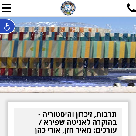
תל אביב שלי
תיור ישראלי בעריכת אילן ש
האתר המרכזי להיסטוריה של תל אביב ותולדות ארץ ישראל - מחק
חייגו עכשיו:
052-7747748
שלחו פנייה:
ilan@mytelaviv.co.il
עברית
English
צור קשר
תרבות, זיכרון והיסטוריה -
בהוקרה לאניטה שפירא /
עורכים: מאיר חזן, אורי כהן