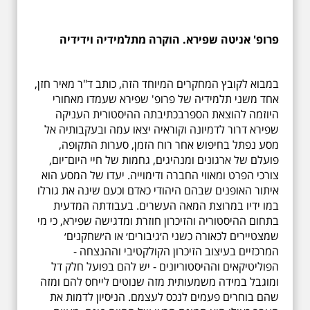
פרופ' אניטה שפירא. הוקרה מתלמידיה וידידיה
במבוא לקובץ המחקרים המיוחד הזה, כותב ד"ר מאיר חזן,
אחד משני תלמידיה של פרופ' שפירא שעמדו מאחורי
היוזמה להוצאת הספרבכתיבתה ההיסטורית העניקה
שפירא דרור לדמיונה וקוראיה יצאו עמה ובעקבותיה אל
מסע נפתל בחיפוש אחר רוח הזמן, סערות התקופה,
פועלם של ארגונים ומנהיגים, גחמות של חיי היום־יום,
צורכי הפרט ומאווי החברה ודימוייה. יעדו של המסע הוא
איתור האופנים שבהם היהודי כאדם וכעם שינה את גורלו
במו ידיו במרוצת המאה העשרים. בעבודתה המדעית
בתחום ההיסטוריה והזיכרון חוזרת ומדגישה שפירא, כי מי
שמצטיירים לכאורה כשני ה׳גיבורים׳ או ה׳שחקנים׳
המרכזיים בעיצוב הזיכרון הקולקטיבי וההנצחה -
הפוליטיקאים וההיסטוריונים - יש להם בפועל חלק דל
ומוגבל במידה משמעותית מזה שנוטים לייחס להם ומזה
שהם בוחרים פעמים לנכס לעצמם. הניסיון לדמות את