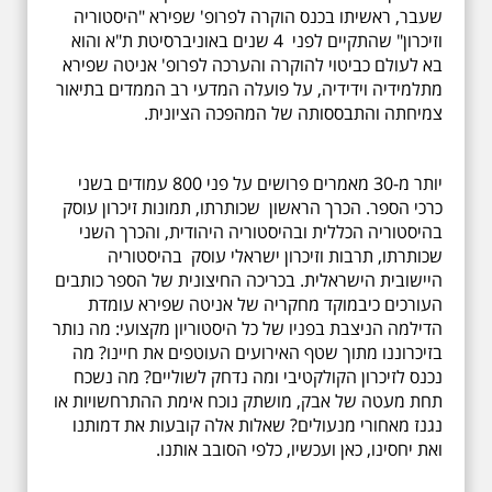
שעבר, ראשיתו בכנס הוקרה לפרופ' שפירא "היסטוריה
וזיכרון" שהתקיים לפני 4 שנים באוניברסיטת ת"א והוא
בא לעולם כביטוי להוקרה והערכה לפרופ' אניטה שפירא
מתלמידיה וידידיה, על פועלה המדעי רב הממדים בתיאור
צמיחתה והתבססותה של המהפכה הציונית.
יותר מ-30 מאמרים פרושים על פני 800 עמודים בשני
כרכי הספר. הכרך הראשון שכותרתו, תמונות זיכרון עוסק
בהיסטוריה הכללית ובהיסטוריה היהודית, והכרך השני
שכותרתו, תרבות וזיכרון ישראלי עוסק בהיסטוריה
היישובית הישראלית. בכריכה החיצונית של הספר כותבים
העורכים כיבמוקד מחקריה של אניטה שפירא עומדת
הדילמה הניצבת בפניו של כל היסטוריון מקצועי: מה נותר
בזיכרוננו מתוך שטף האירועים העוטפים את חיינו? מה
נכנס לזיכרון הקולקטיבי ומה נדחק לשוליים? מה נשכח
תחת מעטה של אבק, מושתק נוכח אימת ההתרחשויות או
נגנז מאחורי מנעולים? שאלות אלה קובעות את דמותנו
ואת יחסינו, כאן ועכשיו, כלפי הסובב אותנו.