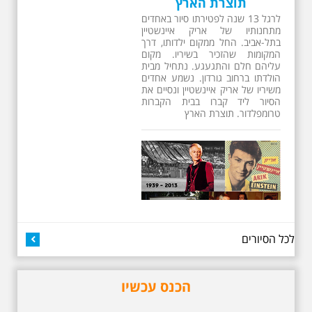
ב 10:00 אריק איינשטיין
סיור מיוחד בעקבות חייו
ושיריו - עטור מצחך זהב
שחור תחנות תל אביביות
מחייו של אריק איינשטיין -
מתאים גם למשפחות -
תוצרת הארץ
13 שנים לפטירתו של זמר ענק. סיור
באחדים מתחנותיו של אריק איינשטיין
בתל-אביב. החל ממקום ילדותו, דרך
המקומות שהזכיר בשיריו. מקום
עליהם חלם והתגעגע. נתחיל מבית
הולדתו ברחוב גורדון. נשמע אחדים
משיריו של אריק איינשטיין ונסיים את
הסיור ליד קברו בבית הקברות
טרומפלדור. תוצרת הארץ
לכל הסיורים
הכנס עכשיו
3.7.2026 - שישי בבוקר ב