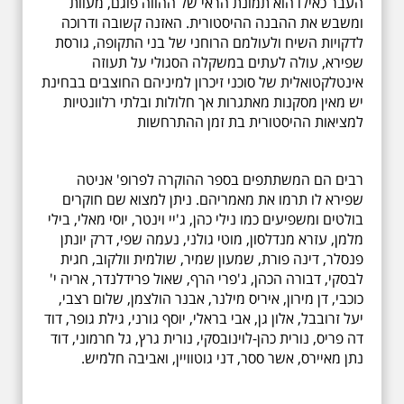
העבר כאילו הוא תמונת הראי של ההווה פוגם, מעוות
ומשבש את ההבנה ההיסטורית. האזנה קשובה ודרוכה
לדקויות השיח ולעולמם הרוחני של בני התקופה, גורסת
שפירא, עולה לעתים במשקלה הסגולי על תעוזה
אינטלקטואלית של סוכני זיכרון למיניהם החוצבים בבחינת
יש מאין מסקנות מאתגרות אך חלולות ובלתי רלוונטיות
למציאות ההיסטורית בת זמן ההתרחשות
רבים הם המשתתפים בספר ההוקרה לפרופ' אניטה
שפירא לו תרמו את מאמריהם. ניתן למצוא שם חוקרים
בולטים ומשפיעים כמו נילי כהן, ג'יי וינטר, יוסי מאלי, בילי
מלמן, עזרא מנדלסון, מוטי גולני, נעמה שפי, דרק יונתן
פנסלר, דינה פורת, שמעון שמיר, שולמית וולקוב, חגית
לבסקי, דבורה הכהן, ג'פרי הרף, שאול פרידלנדר, אריה י'
כוכבי, דן מירון, איריס מילנר, אבנר הולצמן, שלום רצבי,
יעל זרובבל, אלון גן, אבי בראלי, יוסף גורני, גילת גופר, דוד
דה פריס, נורית כהן-לוינובסקי, נורית גרץ, גל חרמוני, דוד
נתן מאיירס, אשר ססר, דני גוטוויין, ואביבה חלמיש.