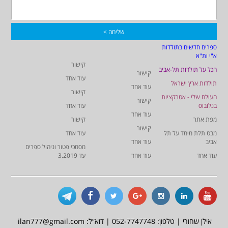
ספרים חדשים בתולדות
א"י ות"א
קישור
הכל על תולדות תל-אביב
קישור
עוד אחד
תולדות ארץ ישראל
עוד אחד
קישור
העולם שלי - אטרקציות
קישור
בגלובוס
עוד אחד
עוד אחד
מפת אתר
קישור
קישור
מבט תלת מימד על תל
עוד אחד
אביב
עוד אחד
מסמכי פטור וניהול ספרים
עוד אחד
עוד אחד
עד 3.2019
אילן שחורי | טלפון: 052-7747748 | דוא”ל: ilan777@gmail.com