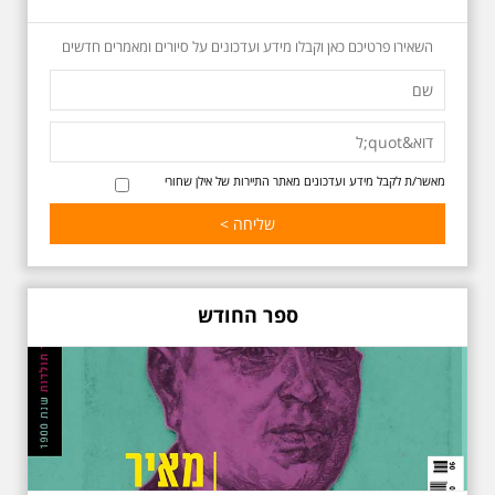
שגרו ברחובות אלו ועוד הפתעות.
השאירו פרטיכם כאן וקבלו מידע ועדכונים על סיורים ומאמרים חדשים
מאשר/ת לקבל מידע ועדכונים מאתר התיירות של אילן שחורי
באוהאוס בלילה
25.6.2025 ליל חמישי
בשעה 19:30 –לכבוד
"הלילה לבן" - "באוהאוס
בלילה" -בעקבות
האדריכלים הגדולים של
ספר החודש
תל אביב וההתפתחות של
הסגנון הבינלאומי בתל
אביב
בואו ונהנה יחד ב"לילה הלבן" התל
אביב ב , לסיור מיוחד מרשים, סיור
באוהאוס לילי, בעקבות 104 שנה
לסגנון הבינלאומי בתל אביב. סיפור
מעונות עובדים, גינת רות, כיכר
דזיזנגוף וגם על חייה של ג'ניה