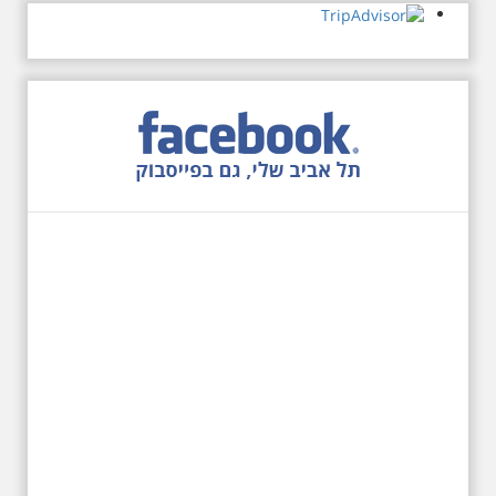
המנדט למוקד טרור נגד יהודים.
נכבשה ב"מבצע חמץ" והפכה
לשכונת עוני יהודית.
12.6.2026 שישי בבוקר
10:00 מיוחד לציון 13
שנים לפטירת הזמר. סיור
- עטור מצחך זהב שחור
תחנות תל אביביות מחייו
של אריק איינשטיין -
מתאים גם למשפחות
בשנה ה-13 לפטירתו סיור באחדים
מתחנותיו של אריק איינשטיין
בתל-אביב. החל ממקום ילדותו, דרך
המקומות שהזכיר בשיריו. מקום
עליהם חלם והתגעגע. נתחיל מבית
הולדתו ברחוב גורדון. נשמע אחדים
משיריו של אריק איינשטיין ונסיים את