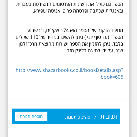
הספר גם כולל את רשימת הפרסומים המפורטת בעברית
ובאנגלית שכתבה ופרסמה פרופ' אניטה שפירא.
מחירו הנקוב של הספר הוא 174 שקלים, ו"בשבוע
הספר" (עד סוף יוני ) ניתן להשיגו במחיר של 110 שקלים
בלבד. ניתן להזמין את הספר ישירות מהוצאת מרכז זלמן
שזר, על ידי לחיצה בלינק הזה:
http://www.shazarbooks.co.il/bookDetails.asp?
book=606
תגובות
הוספת תגובה
/
סה"כ
0
תגובות
19.6.2026 יום שישי
בבוקר בשעה 10:00 -
לרגל עשור לפטירתו -
אריק איינשטיין סיור