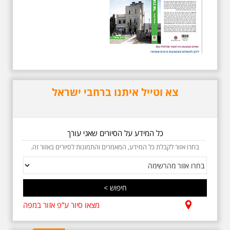
5.6.2026 שישי בבוקר
ב-10:00 אריק איינשטיין
וגם קצת אלתרמן סיור
מיוחד בעקבות חייו
ושיריוו - עטור מצחך זהב
שחור תחנות תל אביביות
מחייו של אריק איינשטיין -
צא וטייל איתנו ברחבי ישראל
מתאים גם למשפחות -
תוצרת הארץ
בשנה השלוש עשרה לפטירתו סיור
באחדים מתחנותיו של אריק איינשטיין
כל המידע על הסיורים שאני עורך
בתל-אביב. החל ממקום ילדותו, דרך
המקומות שהזכיר בשיריו. מקום
בחרו אזור לקבלת כל המידע, המאמרים והתמונות לסיורים באזור זה.
עליהם חלם והתגעגע. נתחיל מבית
הולדתו ברחוב גורדון. נשמע אחדים
משיריו של אריק איינשטיין ונסיים את
הסיור ליד קברו בבית הקברות
טרומפלדור. תוצרת הארץ
מצאו סיור ע”פ אזור במפה