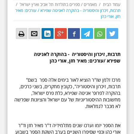
עמוד הבית
/
מאמרים
/
ספרים בתולדות תל אביב וארץ ישראל
/
תרבות, זיכרון והיסטוריה - בהוקרה לאניטה שפירא / עורכים: מאיר
חזן, אורי כהן
Email
Email
LinkedIn
Google+
Facebook
Twitter
Twitter
Twitter
תרבות, זיכרון והיסטוריה
-
בהוקרה לאניטה
שפירא
/
עורכים: מאיר חזן, אורי כהן
מרכז זלמן שז"ר הוציא לאור בימים אלה ספר בשם"
תרבות, זיכרון והיסטוריה", כקובץ מחקרים, בשני כרכים,
בהוקרה לפרופ' אניטה שפירא, כלת פרס ישראל,
מחשובות ההיסטוריוניות של עם ישראל והציונות שפרשה
לא מכבר לגמלאות.
את הספר יזמו וערכו שנים מתלמידיה ד"ר מאיר חזן וד"ר
אורי כהן וכפי שסיפרו השניים בערב השקת הספר בשבוע