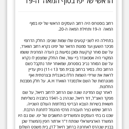
הראשי של יפו בסוף המאה ה-19
רחוב בוסטרוס היה רחוב העסקים הראשי של יפו בסוף
המאה ה-19 ותחילת המאה ה-20.
בתחילה היו לשני קטעים שלו שמות שונים: החלק הדרומי
מכיכר השעון ועד סמטת הדואר של ימינו נקרא רחוב הווארד,
על שם סוחר קרקעות וסוכן נסיעות בן העדה המרונית ששמו
המקורי היה אסכאנדר ביי עווד, ואלו החלק שמצפון לו נקרא
על שם הסוחר נג'יב בוסטרוס, שמאוחר יותר נתקבל כשם
הרחוב כולו. בסיור ברחוב (בבית מס' 13 ו-11) ניתן עדיין
לראות את שרידי השמות הללו באנגלית ובצרפתית ואף
מונוגרמות של השם אלכסנדר הווארד A.H. על חלק מסבכות
החלונות.
לאחר קום המדינה שונה שם הרחוב לרחוב רזיאל, על שם
מפקד האצ"ל, דוד רזיאל, שנהרג ב-1941 בחבניה בשליחות
חשאית בשירות הצבא הבריטי במלחמת העולם השנייה.
הרחוב שימש כציר תעבורה מרכזי מהנמל לתחנת הרכבת.
שכנו בו בתי העסקים והמשרדים החשובים של יפו. שם גם היו
המשרד הארצישראלי שפתח ד"ר ארתור רופין (המשרד שכן
בבניין שנהרס לאחרונה ברחוב רזיאל 17), בית משפט השלום