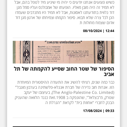
כשיש פצועים אנחנו יודעים כי יהיה מי שיגיע מיד לטפל בהם, אבל
לא תמיד זה היה מובן מאליו. הופעתו של אמבולנס ועליו סמל מגן
דוד נלווית בתודעתנו לאסונות, אבל לא תמיד היו מתנדבים שעמדו
הכן לכל צרה שלא תבוא. סיפור הקמתו וצמיחתו של ארגון מגן דוד
אדום שצמח מחולות ת
12:44 | 08/10/2024
הסיפור של שטר החוב שסייע להקמתה של תל
אביב
כבר כמה שנים, רציתי להשיג את התעודה ההיסטורית המיוחדת
הזו. אגרות חוב נדירה של חברת אנגלא-פלשתינה בערבון מוגבל"
(The Anglo-Palestine Co. Limited), בעיצובו של יעקב
שטרק, מ"בצלאל", שהונפקה ב 1908.זאת כנגד הלוואה שהעניק
הבנק לחברי "אחוזת בית" לקראת "הגרלת ה
09:33 | 17/08/2024