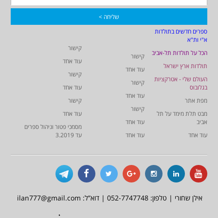
ספרים חדשים בתולדות
א"י ות"א
קישור
הכל על תולדות תל-אביב
קישור
עוד אחד
תולדות ארץ ישראל
עוד אחד
קישור
העולם שלי - אטרקציות
קישור
בגלובוס
עוד אחד
עוד אחד
מפת אתר
קישור
קישור
מבט תלת מימד על תל
עוד אחד
אביב
עוד אחד
מסמכי פטור וניהול ספרים
עוד אחד
עוד אחד
עד 3.2019
אילן שחורי | טלפון: 052-7747748 | דוא”ל: ilan777@gmail.com