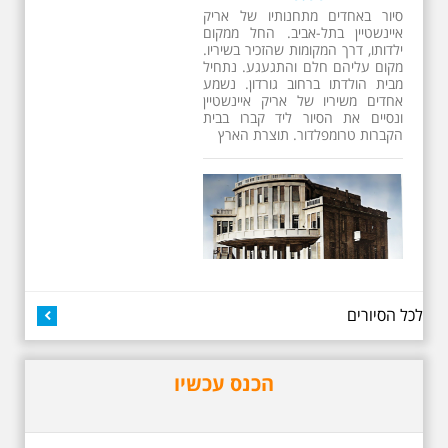
בדגש התרבותיות התל אביבית של
שנות העשרים והשלושים. הבנייה
האקלקטית והסגנון הבינלאומי שאפיין
את רחובות ביאליק ואידלסון כשכל
החברה הגבוהה התל אביבית
והארצישראלית ביקשה לגור בסמיכות
למשורר הלאומי. נדבר על המבנים,
בית ביאליק, בית ראובן, מלון סקורה,
בית קרוסל, קפה נגה המשפחות
שגרו ברחובות אלו ועוד הפתעות.
לכל הסיורים
באוהאוס בלילה
25.6.2025 ליל חמישי
בשעה 19:30 –לכבוד
"הלילה לבן" - "באוהאוס
הכנס עכשיו
בלילה" -בעקבות
האדריכלים הגדולים של
תל אביב וההתפתחות של