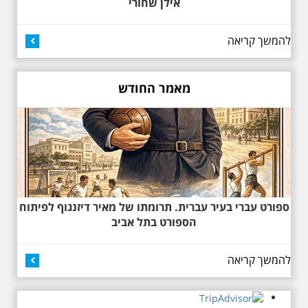
לפטירתו. סיור מיוחד
אילן שחורי
בעקבות חייו ושיריו -
עטור מצחך זהב שחור
תחנות תל אביביות מחייו
להמשך קריאה
של אריק איינשטיין -
מתאים גם למשפחות -
תוצרת הארץ
מאמר החודש
סיור מיוחד לזכרו של אריק איינשטיין,
בעקבות שתיים עשרה שנים
לפטירתו. סיור באחדים מתחנותיו של
אריק איינשטיין בתל-אביב. החל
ממקום ילדותו, דרך המקומות שהזכיר
בשיריו. מקום עליהם חלם והתגעגע.
נתחיל מבית הולדתו ברחוב גורדון.
נשמע אחדים משיריו של אריק
איינשטיין ונסיים את הסיור ליד קברו
בבית הקברות טרומפלדור. תוצרת
הארץ
ספורט עברי בעיר עברית. תרומתו של מאיר דיזנגוף לפיתוח
הספורט בתל אביב
להמשך קריאה