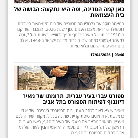
כאן קמה המדינה, ופה היא נתקעה: הבושה של
בית העצמאות
המאמר סוקר את גלגוליו ההיסטוריים של בית העצמאות בשדרות
רוטשילד 16 ואת מצבו העגום נכון לשנת 2026. המבנה, שהוקם
ב-1910 כביתו של מאיר דיזנגוף והפך למוזיאון בשנות ה-30, זכה
למעמד אלמותי כאתר שבו הוכרזה מדינת ישראל ב-1948. אולם,
כיום הוא עומד שומם וכלוא מאחו
03:46 | 17/04/2026
ספורט עברי בעיר עברית. תרומתו של מאיר
דיזנגוף לפיתוח הספורט בתל אביב
מאמר שיצא לאור בכתב העת "רוח הספורט" בעריכתו של אודי
כרמי, בתל-חי, אוניברסיטת קריית שמונה בגליל. מקווה שיהיה לכם
מעניין. המאמר מתאר את פועלו של מאיר דיזנגוף, ראש העירייה
הראשון של תל אביב, לקידום מעמדה הלאומי והבין־לאומי של תל
אביב בתחום הספורט. דיזנגוף ה