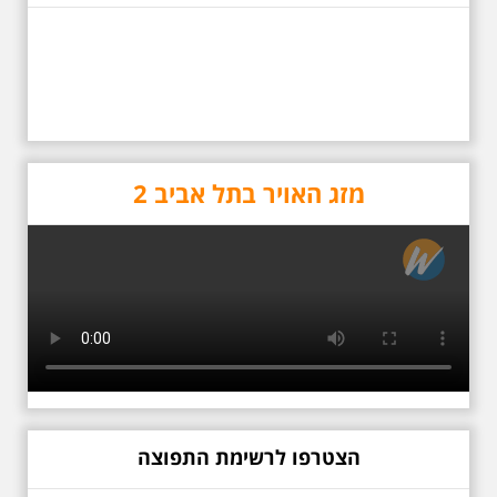
שחור תחנות תל אביביות
מחייו של אריק איינשטיין -
מתאים גם למשפחות -
תוצרת הארץ
לרגל 13 שנה לפטירתו סיור באחדים
מתחנותיו של אריק איינשטיין
בתל-אביב. החל ממקום ילדותו, דרך
המקומות שהזכיר בשיריו. מקום
עליהם חלם והתגעגע. נתחיל מבית
הולדתו ברחוב גורדון. נשמע אחדים
מזג האויר בתל אביב 2
משיריו של אריק איינשטיין ונסיים את
הסיור ליד קברו בבית הקברות
טרומפלדור. תוצרת הארץ
26.6.2026 - שישי בבוקר
ב 10:00 אריק איינשטיין
הצטרפו לרשימת התפוצה
סיור מיוחד בעקבות חייו
ושיריו - עטור מצחך זהב