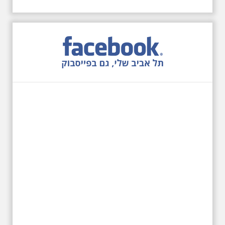
5.6.2026 שישי בבוקר
ב-10:00 אריק איינשטיין
וגם קצת אלתרמן סיור
מיוחד בעקבות חייו
ושיריוו - עטור מצחך זהב
שחור תחנות תל אביביות
מחייו של אריק איינשטיין -
מתאים גם למשפחות -
תוצרת הארץ
בשנה השלוש עשרה לפטירתו סיור
באחדים מתחנותיו של אריק איינשטיין
בתל-אביב. החל ממקום ילדותו, דרך
המקומות שהזכיר בשיריו. מקום
עליהם חלם והתגעגע. נתחיל מבית
הולדתו ברחוב גורדון. נשמע אחדים
משיריו של אריק איינשטיין ונסיים את
הסיור ליד קברו בבית הקברות
טרומפלדור. תוצרת הארץ