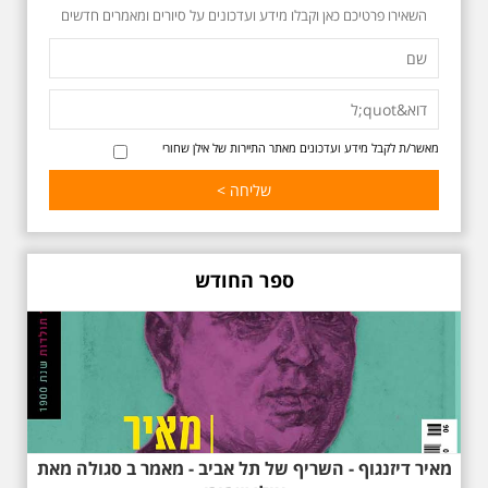
שחור תחנות תל אביביות
השאירו פרטיכם כאן וקבלו מידע ועדכונים על סיורים ומאמרים חדשים
מחייו של אריק איינשטיין -
מתאים גם למשפחות -
תוצרת הארץ
13 שנים לפטירתו של זמר ענק. סיור
באחדים מתחנותיו של אריק איינשטיין
בתל-אביב. החל ממקום ילדותו, דרך
המקומות שהזכיר בשיריו. מקום
מאשר/ת לקבל מידע ועדכונים מאתר התיירות של אילן שחורי
עליהם חלם והתגעגע. נתחיל מבית
הולדתו ברחוב גורדון. נשמע אחדים
משיריו של אריק איינשטיין ונסיים את
הסיור ליד קברו בבית הקברות
טרומפלדור. תוצרת הארץ
ספר החודש
3.7.2026 - שישי בבוקר ב
10:00 אריק איינשטיין
מאיר דיזנגוף - השריף של תל אביב - מאמר ב סגולה מאת
סיור בסימן עשור