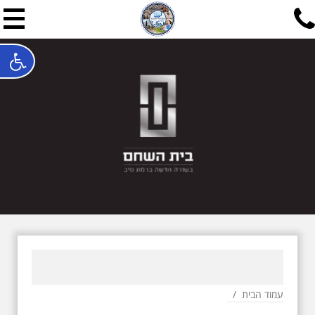
תל אביב שלי
תיור ישראלי בעריכת אילן ש
האתר המרכזי להיסטוריה של תל אביב ותולדות ארץ ישראל - מחק
חייגו עכשיו:
052-7747748
שלחו פנייה:
ilan@mytelaviv.co.il
עברית
English
צור קשר
עמוד הבית
/