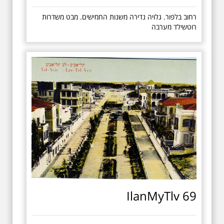
רחוב בלפור. גלויה נדירה משנות החמישים. מבט משדרות
רוטשילד מערבה
IlanMyTlv 69