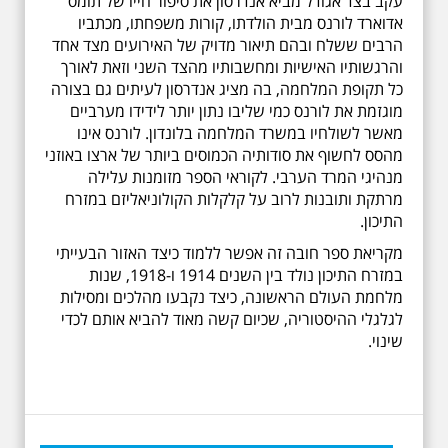
עקב בצד אגודל מביא אנדרסון את סיפור חייו של תומס
אדוארד לורנס מבית הולדתו, קורות משפחתו, מכתביו
הרבים ששלח ובהם תיאור מדויק של האירועים מצד אחד
והרגשותיו האישיות ומחשבותיו מהצד השני וזאת לאורך
כל תקופת המלחמה, בה מציג אנדרסון לעיתים גם בצורה
מוגזמת את לורנס כמי שליבו נתון יותר לידידו מערביים
מאשר לשולחיו במשרד המלחמה בלונדון. לורנס אינו
מהסס לחשוף את סודותיה הכמוסים ביותר של ארצו באוזני
מנהיגי המרד הערבי. לקוראי הספר מזומנות עלילה
מרתקת ותובנות לרוב על קלקלות הקולוניאליזם במזרח
התיכון.
מקריאת ספר חובה זה אפשר ללמוד כיצד האזור הבעייתי
במזרח התיכון נולד בין השנים 1914 ו-1918, שנות
מלחמת העולם הראשונה, כיצד נקבעו מהלכים ומסילות
לגלגלי ההיסטוריה, שכיום קשה מאוד להביא אותם לכדי
שינוי.