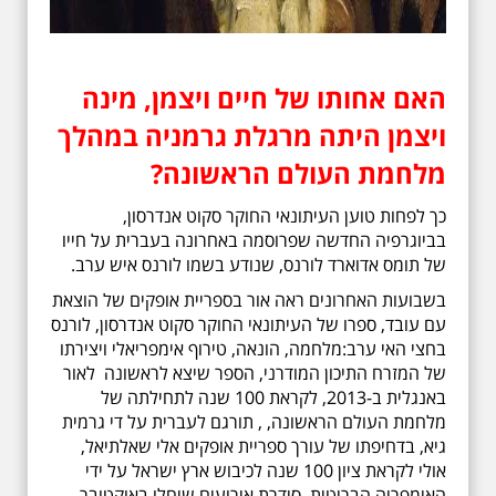
האם אחותו של חיים ויצמן, מינה
ויצמן היתה מרגלת גרמניה במהלך
מלחמת העולם הראשונה?
כך לפחות טוען העיתונאי החוקר סקוט אנדרסון,
בביוגרפיה החדשה שפרוסמה באחרונה בעברית על חייו
של
תומס אדוארד לורנס
, שנודע בשמו לורנס איש ערב.
בשבועות האחרונים ראה אור בספריית אופקים של הוצאת
עם עובד, ספרו של העיתונאי החוקר סקוט אנדרסון
,
לורנס
בחצי האי ערב:
מלחמה, הונאה, טירוף אימפריאלי ויצירתו
של המזרח התיכון המודרני, הספר שיצא לראשונה
לאור
באנגלית
ב-2013, לקראת 100 שנה לתחילתה של
מלחמת העולם הראשונה, , תורגם לעברית על די גרמית
גיא, בדחיפתו של עורך ספריית אופקים אלי שאלתיאל,
אולי לקראת ציון 100 שנה לכיבוש ארץ ישראל על ידי
האימפריה הבריטית, סידרת אירועים שיחלו באוקטובר