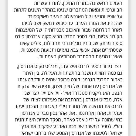
העולם הראשונה במזרח התיכון. למרות עשרות
הביוגרפיות ומאות המחברים שניסו במהלך השנים לתהות
על אופיו ומניעיו של הארכאולוג הצעיר מאוקספורד
שהנהיג את המרד הערבי עד כיבוש דמשק ושב לביתו
לאחר המלחמה שבור ומאוכזב מבגידותיהן של המעצמות
הקולוניאליות, הרי בספר החדש מביא סקוט אנדרסון פורס
סיפור מרתק שגיבוריו נוכלים רבי תחבולות, פוליטיקאים
שמסתירים אמת, אנשי צבא נועזים ותנועות מהפכניות
שאינן נמנעות מהסתרת מטרותיהן האמִתיות.
לצד גיבור הספר לורנס איש ערב, מבליט סקוט אנדרסון,
גם כמה דמויות משנה בהתפתחות העלילה. בין היתר
כאמור המרגל הגרמני קורט פרופר שהיה מיודד לטענתו
של אנדרסון עם אחותו של חיים ויצמן, ונציגהּ של ענקית
הנפט האמריקנית סטנדרד אויל - ויליאם ייל. לצד שני
אלה, מבליט אנדרסון בהרחבה את פעילותו לצידו של
לורנס את מנהיגה של מחרת ניל"י האגרונום מזיכרון יעקב
ועתלית, אהרון אהרונסון. את אהרונסון מבליט אנדרסון
כמי שמונה על ידי ג'אמל פאחה, מפקד החזית העות'מנית
בא"י, לטפל במשבר של מכת הארבע שפקדה את ארץ
ישראל ולטענתו של אנדרסון המסע שלו ברחבי ישראל