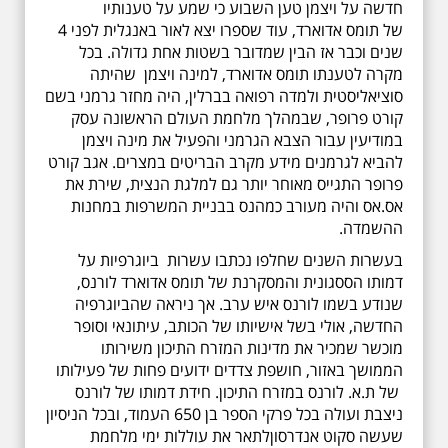
חדשה על ויצמן טען השבוע כי שמע על טענותיו
של
תומס אדוארד
, עוד שספרו יצא לאור באנגלית לפני 4
שנים וכבר אז הבין שמדובר בשטות אחת גדולה. בכל
מקרה לטענתו
תומס אדוארד
, למינה ויצמן שהיתה
סוציאליסטית ולמדה רפואה בברלין, היה מחזר גרמני בשם
קורט פרופר, שבמהלך מלחמת העולם הראשונה עסק
במודיעין עבור הצבא הגרמני והפעיל את מינה ויצמן
להביא לגרמנים מידע מקרב הבריטים במצרים. אגב קורט
פרופר התגייס מאוחר יותר גם למלגת הנצית, שירת את
אס.אס והיה מעורב כמהנס בבניית המשרפות במחנות
ההשמדה.
בעשרות השנים שחלפו נכתבו עשרות
ביוגרפיות על
דמותו הססגונית והמסקרנת של
תומס אדוארד לורנס
,
שנודע בשמו לורנס איש ערב. אך ניראה שהביוגרפיה
החדשה, אולי בשל אישיותו של הכותב,
עיתונאי וסופר
מוכשר שמכיר את מדינות המזרח התיכון משירותו
הממושך באזור
, חושפת
צדדים ידועים פחות של פעילותו
של ת.א. לורנס במזרח התיכון
. חידת דמותו של לורנס
ניצבת ועולה בכל פרקי הספר בן 650 העמוד, ובכל הניסיון
שעשה
סקוט אנדרסון
לתאר את עוללות ימי מלחמת