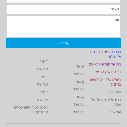
ספרים חדשים בתולדות
א"י ות"א
קישור
הכל על תולדות תל-אביב
קישור
עוד אחד
תולדות ארץ ישראל
עוד אחד
קישור
העולם שלי - אטרקציות
קישור
בגלובוס
עוד אחד
עוד אחד
מפת אתר
קישור
קישור
מבט תלת מימד על תל
עוד אחד
אביב
עוד אחד
מסמכי פטור וניהול ספרים
עוד אחד
עוד אחד
עד 3.2019