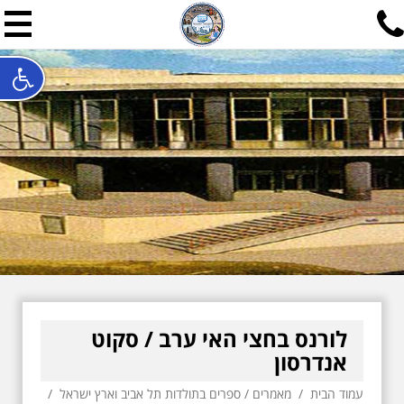
תל אביב שלי
תיור ישראלי בעריכת אילן ש
האתר המרכזי להיסטוריה של תל אביב ותולדות ארץ ישראל - מחק
חייגו עכשיו:
052-7747748
שלחו פנייה:
ilan@mytelaviv.co.il
עברית
English
צור קשר
לורנס בחצי האי ערב / סקוט
אנדרסון
עמוד הבית
/
מאמרים
/
ספרים בתולדות תל אביב וארץ ישראל
/