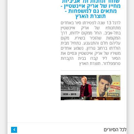
שחור תחנות תל אביביות
מחייו של אריק איינשטיין -
מתאים גם למשפחות -
תוצרת הארץ
13 שנים לפטירתו של זמר ענק. סיור
באחדים מתחנותיו של אריק איינשטיין
בתל-אביב. החל ממקום ילדותו, דרך
המקומות שהזכיר בשיריו. מקום
עליהם חלם והתגעגע. נתחיל מבית
הולדתו ברחוב גורדון. נשמע אחדים
משיריו של אריק איינשטיין ונסיים את
הסיור ליד קברו בבית הקברות
טרומפלדור. תוצרת הארץ
3.7.2026 - שישי בבוקר ב
10:00 אריק איינשטיין
סיור בסימן עשור
לכל הסיורים
לפטירתו. סיור מיוחד