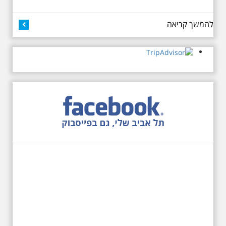
להמשך קריאה
12.6.2026 שישי בבוקר
10:00 מיוחד לציון 13
שנים לפטירת הזמר. סיור
- עטור מצחך זהב שחור
תחנות תל אביביות מחייו
של אריק איינשטיין -
מתאים גם למשפחות
בשנה ה-13 לפטירתו סיור באחדים
מתחנותיו של אריק איינשטיין
בתל-אביב. החל ממקום ילדותו, דרך
המקומות שהזכיר בשיריו. מקום
עליהם חלם והתגעגע. נתחיל מבית
הולדתו ברחוב גורדון. נשמע אחדים
משיריו של אריק איינשטיין ונסיים את
הסיור ליד קברו בבית הקברות
טרומפלדור