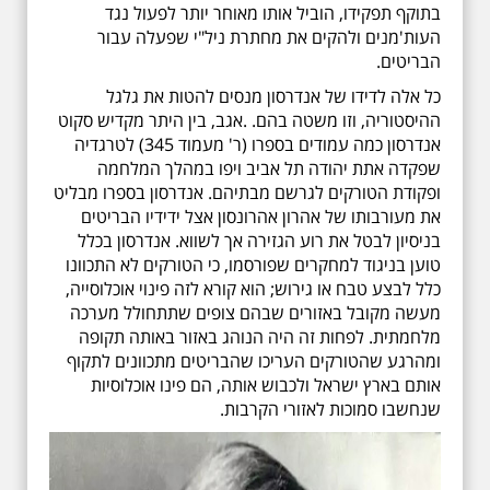
בתוקף תפקידו, הוביל אותו מאוחר יותר לפעול נגד
העות'מנים ולהקים את מחתרת ניל"י שפעלה עבור
הבריטים.
כל אלה לדידו של אנדרסון מנסים להטות את גלגל
ההיסטוריה, וזו משטה בהם. .
אגב, בין היתר מקדיש
סקוט
אנדרסון כמה עמודים בספרו (ר' מעמוד 345) לטרגדיה
שפקדה אתת יהודה תל אביב ויפו במהלך המלחמה
ופקודת הטורקים לגרשם מבתיהם.
אנדרסון בספרו מבליט
את מעורבותו של אהרון אהרונסון אצל ידידיו הבריטים
בניסיון לבטל את רוע הגזירה אך לשווא.
אנדרסון
בכלל
טוען בניגוד למחקרים שפורסמו, כי
הטורקים לא התכוונו
כלל לבצע טבח או גירוש; הוא קורא לזה פינוי אוכלוסייה,
מעשה מקובל באזורים שבהם צופים שתתחולל מערכה
מלחמתית. לפחות זה היה הנוהג באזור באותה תקופה
ומהרגע שהטורקים העריכו שהבריטים מתכוונים לתקוף
אותם בארץ ישראל ולכבוש אותה, הם פינו אוכלוסיות
שנחשבו סמוכות לאזורי הקרבות.