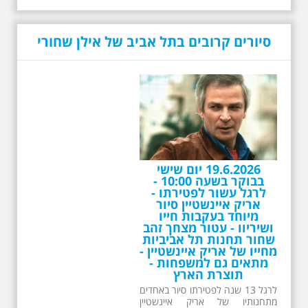
לרגל 13 שנה לפטירתו סיור באחדים
מתחנותיו של אריק איינשטיין
בתל-אביב. החל ממקום ילדותו, דרך
סיורים קרובים בתל אביב של אילן שחורי
המקומות שהזכיר בשיריו. מקום
עליהם חלם והתגעגע. נתחיל מבית
הולדתו ברחוב גורדון. נשמע אחדים
משיריו של אריק איינשטיין ונסיים את
הסיור ליד קברו בבית הקברות
טרומפלדור. תוצרת הארץ
26.6.2026 - שישי בבוקר
ב 10:00 אריק איינשטיין
סיור מיוחד בעקבות חייו
ושיריו - עטור מצחך זהב
שחור תחנות תל אביביות
מחייו של אריק איינשטיין -
מתאים גם למשפחות -
תוצרת הארץ