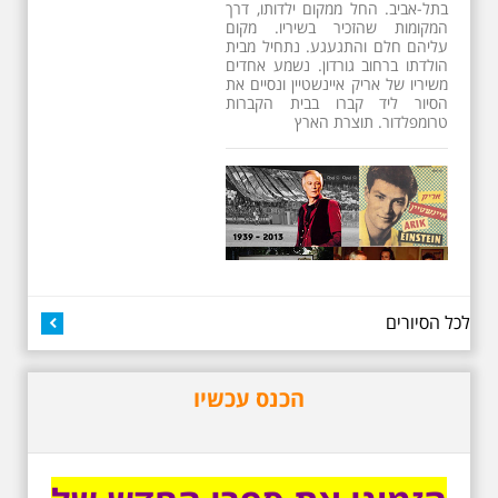
13 שנים לפטירתו של זמר ענק. סיור
באחדים מתחנותיו של אריק איינשטיין
בתל-אביב. החל ממקום ילדותו, דרך
המקומות שהזכיר בשיריו. מקום
עליהם חלם והתגעגע. נתחיל מבית
הולדתו ברחוב גורדון. נשמע אחדים
משיריו של אריק איינשטיין ונסיים את
הסיור ליד קברו בבית הקברות
טרומפלדור. תוצרת הארץ
לכל הסיורים
3.7.2026 - שישי בבוקר ב
10:00 אריק איינשטיין
הכנס עכשיו
סיור בסימן עשור
לפטירתו. סיור מיוחד
בעקבות חייו ושיריו -
עטור מצחך זהב שחור
תחנות תל אביביות מחייו
של אריק איינשטיין -