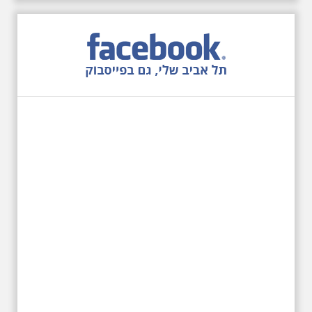
12.6.2026 שישי בבוקר
10:00 מיוחד לציון 13
שנים לפטירת הזמר. סיור
- עטור מצחך זהב שחור
תחנות תל אביביות מחייו
של אריק איינשטיין -
מתאים גם למשפחות
בשנה ה-13 לפטירתו סיור באחדים
מתחנותיו של אריק איינשטיין
בתל-אביב. החל ממקום ילדותו, דרך
המקומות שהזכיר בשיריו. מקום
עליהם חלם והתגעגע. נתחיל מבית
הולדתו ברחוב גורדון. נשמע אחדים
משיריו של אריק איינשטיין ונסיים את
הסיור ליד קברו בבית הקברות
טרומפלדור