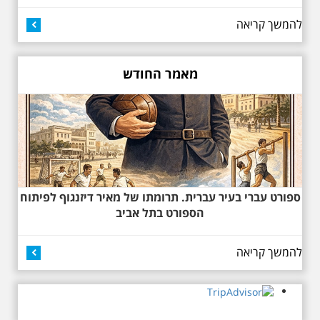
להמשך קריאה
מאמר החודש
27.6.2026 - שבת בשעה
10:00 בבוקר. שכונת אבו
כביר - הנסתר והגלוי וגם
ביקור מיוחד בכנסיה
הרוסית
לראשונה ניתנת אפשרות בסיור
המיוחד הזה של אילן שחורי לבקר
בכנסייה הרוסית אורתודוכסית
המסתורית באבו כביר, בה פעל בעבר
ספורט עברי בעיר עברית. תרומתו של מאיר דיזנגוף לפיתוח
מטה ה ק.ג.ב. מה אתם יודעים על
שכונת אבו כביר הדרומית בתל אביב.
הספורט בתל אביב
שכונת שהוקמה במחצית הראשונה
של המאה ה-19 והפכה בתקופת
המנדט למוקד טרור נגד יהודים.
להמשך קריאה
נכבשה ב"מבצע חמץ" והפכה
לשכונת עוני יהודית.