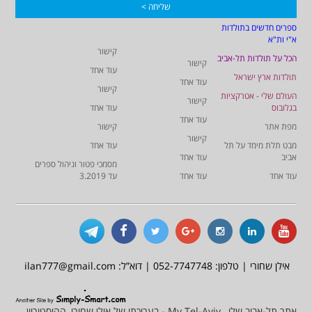
ספרים חדשים בתולדות
א"י ות"א
קישור
הכל על תולדות תל-אביב
קישור
עוד אחד
תולדות ארץ ישראל
עוד אחד
קישור
העולם שלי - אטרקציות
קישור
בגלובוס
עוד אחד
עוד אחד
מפת אתר
קישור
קישור
מבט תלת מימד על תל
עוד אחד
אביב
עוד אחד
מסמכי פטור וניהול ספרים
עוד אחד
עוד אחד
עד 3.2019
אילן שחורי | טלפון: 052-7747748 | דוא”ל: ilan777@gmail.com
אתר תל-אביב שלי, My Tel-Aviv - בעריכתו של אילן שחורי, ההיסטוריון