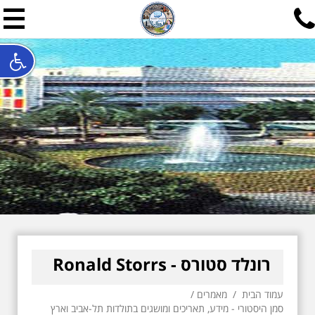
תל אביב שלי
תיור ישראלי בעריכת אילן ש
האתר המרכזי להיסטוריה של תל אביב ותולדות ארץ ישראל - מחק
חייגו עכשיו:
052-7747748
שלחו פנייה:
ilan@mytelaviv.co.il
עברית
English
צור קשר
רונלד סטורס - Ronald Storrs
עמוד הבית
/
מאמרים
/
סמן היסטורי - מידע, תאריכים ומושגים בתולדות תל-אביב וארץ