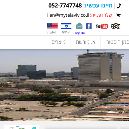
חייגו עכשיו:
052-7747748
שלחו פנייה:
ilan@mytelaviv.co.il
עברית
English
צור קשר
מן היסטורי
א. מורשת
מוצרים