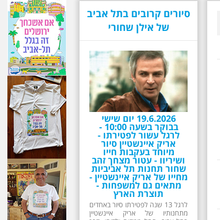
סיורים קרובים בתל אביב
של אילן שחורי
19.6.2026 יום שישי
בבוקר בשעה 10:00 -
לרגל עשור לפטירתו -
אריק איינשטיין סיור
מיוחד בעקבות חייו
ושיריוו - עטור מצחך זהב
שחור תחנות תל אביביות
מחייו של אריק איינשטיין -
מתאים גם למשפחות -
תוצרת הארץ
לרגל 13 שנה לפטירתו סיור באחדים
מתחנותיו של אריק איינשטיין