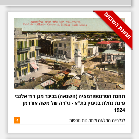
awarding bodies and as
such, we always like to
share the good news and
continually promote all
our winners from the past
few years. All our winners
are judged based on the
criteria we have, we
extensively carry out
research online through
reviews, ratings and
feedback
תחנת הטרנספורמציה (השנאה) בכיכר מגן דוד אלנבי
פינת נחלת בנימין בת"א - גלויה של משה אורדמן
ראשונים בתל-אביב
1924
הקטנה מפגשים ב"זום"
עם צאצאי משפחות
לגלרייה המלאה ולתמונות נוספות
המייסדים
עמותת "עיל"ם" לחקר שורשי
המשפחה, בשיתוף בית אריאלה,