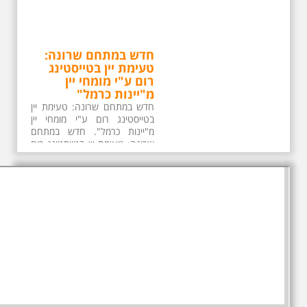
אילן שחורי - תל אביב
שלי זכה בפרס 2021
מטעם ארגון התיירות
הבינלאומי THA -
Travel & Hospitality
awards
זה עתה קבלתי בדוא"ל הודעה
מארגון התיירות הבינלאומי THA -
Travel & Hospitality
awards THA - Israel Award
Winner I am pleased to
confirm Ilan Shchori - My
Tel Aviv been selected as
our winner for Private
Tour Company of the Year
in Israel. This is a great
achievement and we’re
proud to select you as one
of our prestigious
winners. We’re one of the
few independent global