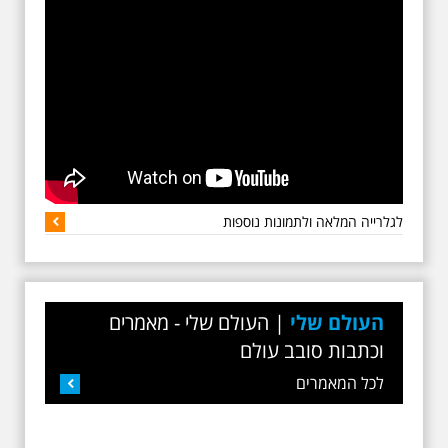
שבת בבוקר: בוא שיר
עברי בגל"צ - עם אילן
שחורי על נתן אלתרמן
בשבת הקרובה ב- 07:00 בבוקר,
(מחר ה-28.3.2020), אתארח
בגלי צה"ל למשך שעה קלה,
בתוכניתו הפופולרית של יורם
לגלרייה המלאה ולתמונות נוספות
רותם, "בוא שיר עברי". תהיה זו
תכנית מקסימה עם השירים
היפים של נתן אלתרמן והסיפורים
שמאחוריהם, במלאת 50 שנה
למותו. בתכנית, שהוקלטה בגל"צ
לפני כחודש, שילבתי גם כמה
העולם שלי
|
העולם שלי - מאמרים
תחנות מחייו של נתן אלתרמן
וכתבות סובב עולם
בתל אביב. שווה להקשיב ולאחר
עידן הקורונה, גם לבוא איתי
לכל המאמרים
לסיור מיוחד בעקבות חייו של
אלתרמן בתל אביב.