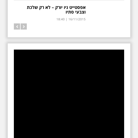
מספר שיא של 200
מציגים, כ- 50 משלחות
צ'כיה היא לא רק פראג
אפסטייט ניו יורק – לא רק שלכת
וצבעי סתיו
מחו"ל ואלפי מציגים
18:40 | 16/11/2015
שיגיעו להשתתף
18:40 | 16/11/2015
בתערוכת התיירות
הבינלאומית IMTM
תערוכת התיירות הבינלאומית
השנתית 2019 IMTM תתקיים ב
12-13 לפברואר בביתן 2 בגני
התערוכה זו השנה ה-25
תחרות צילום סביב 25
שנה של תיירות
בישראל
תערוכת התיירות הבינלאומית
IMTM מזמינה אתכם לשלוח את
התמונות הכי יפות שצילמתם
בישראל ולזכות בכרטיס טיסה
ליעד באירופה