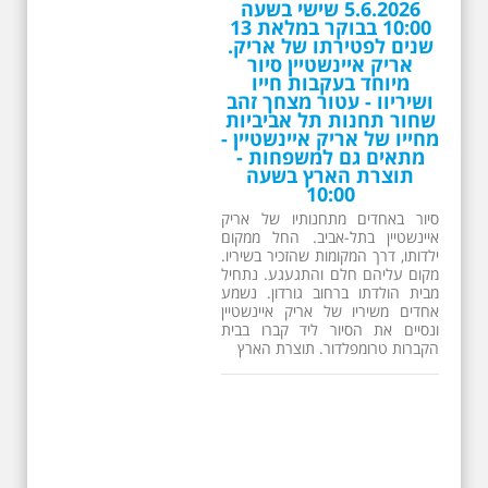
כשביאליק פוגש את
הצטרפו לערוץ
אידלסון שבת 25.4.2026
תל-אביב שלי בטלגרם
בשעה 16:00
הצטרפו לערוץ תל-אביב שלי
סיור מיוחד ומרגש ברחובות ביאליק
בטלגרם
ואידלסון והסביבה, המבליט את
https://t.me/IlanMyTelAviv
הפיכתה של תל אביב לבירת התרבות
של ארץ ישראל. זאת בעיקר סביב
החלטתו של חיים נחמן ביאליק
להתיישב בתל אביב והמהלכים
העירוניים שהושפעו מכך. הסיור יהיה
בדגש התרבותיות התל אביבית של
שנות העשרים והשלושים. הבנייה
כוסות באוויר: פסטיבל
האקלקטית והסגנון הבינלאומי שאפיין
היין בגן העיר הפך לבר
את רחובות ביאליק ואידלסון כשכל
יין פתוח וחגג עשור של
החברה הגבוהה התל אביבית
יצירה מקומית
והארצישראלית ביקשה לגור בסמיכות
למשורר הלאומי. נדבר על המבנים,
תעשיית היין המקומית זכתה בסוף
בית ביאליק, בית ראובן, מלון סקורה,
השבוע (23.4.2026), לחיבוק חם
בית קרוסל, קפה נגה המשפחות
בלב תל אביב, עם ציון העשור
שגרו ברחובות אלו ועוד הפתעות.
לפסטיבל היין המסורתי בגן עופר
(גן העיר לשעבר). האירוע,
שהפך את מתחם הקניות
הפופולרי לבר יין פתוח ורחב
ידיים, משך אליו כ-1,000 מבקרים
שביקשו הפוגה ומעט שחרור