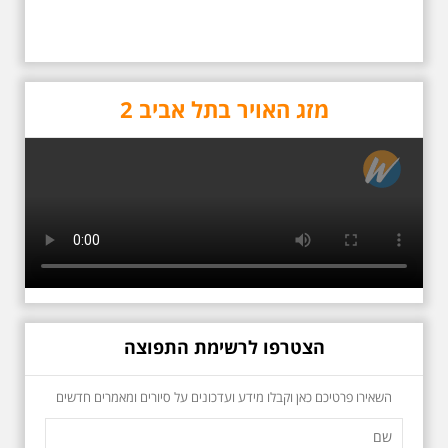
הציונות וארץ ישראל, פרופ'
אביבה חלמיש, תקבל בוועידת בני
ברית הקרובה, תואר "חברות
כבוד" בארגון בני ברית ישראל.
טקס הענקת האות והתעודה
19.6.2026 יום שישי
לפרופ' חלמיש, יתקיים ב-6 ביוני
בבוקר בשעה 10:00 -
מזג האויר בתל אביב 2
2023, במסגרת הועידה ה-95
לרגל עשור לפטירתו -
של ארגון בני ברית ישראל
אריק איינשטיין סיור
שתתקיים, ב"מוזיאון אנו" מוזיאון
מיוחד בעקבות חייו
העם היהודי בקריית אוניברסיטת
ושיריוו - עטור מצחך זהב
תל אביב ברמת אביב.
שחור תחנות תל אביביות
מחייו של אריק איינשטיין -
מתאים גם למשפחות -
תוצרת הארץ
לרגל 13 שנה לפטירתו סיור באחדים
מתחנותיו של אריק איינשטיין
בתל-אביב. החל ממקום ילדותו, דרך
אני פטריוט תל אביבי -
המקומות שהזכיר בשיריו. מקום
הסיפור מאחורי סיכת
עליהם חלם והתגעגע. נתחיל מבית
הצטרפו לרשימת התפוצה
הולדתו ברחוב גורדון. נשמע אחדים
הדש המיתולוגית
משיריו של אריק איינשטיין ונסיים את
באחת המכירות הפומביות
הסיור ליד קברו בבית הקברות
באינטרנט, הצלחתי לשים יד,
השאירו פרטיכם כאן וקבלו מידע ועדכונים על סיורים ומאמרים חדשים
טרומפלדור. תוצרת הארץ
בסכום דיי נמוך יחסית, על סיכת
דש, אותה חיפשתי שנים לא
מעטות, שפעם הייתה לי ואבדה.