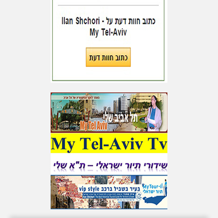
אפליקציה חדשה
לתולדות א"י ות"א
עד עתה הורידו למעלה מ 900
משתמשים את האפליקציה
החדשה שלי לתולדות ארץ
ישראל, תל אביב ובהם גם הצעות
לסיורים, תמונות, קטעי וידאו
ומאמרים רבים. אשמח שתצטרפו
ותורידו אפליקציה זו
במהלך חפירות בעין
חניה נחשפו: בריכות
מים ומזרקה מפוארת
בנות 1500 שנה
במהלך חפירות בעין חניה
נחשפו: בריכות מים ומזרקה