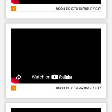
תהילה גילוץ גרה בבית האבות
של משען בנאות אפיקה, שם
לגלרייה המלאה ולתמונות נוספות
נשאתי בשנים האחרונות מפר
הרצאות על ראשית תל אביב
ותמיד תהילה גילוץ היתה מרבה
לשאול או בעצם לספר על
ילדותה שוב ושוב. יהי זכרה ברוך.
עוד על תהילה גילוץ וראשית תל
אביב ראו באתר תל אביב שלי,
בכתובות
http://www.mytelaviv.co.il
(אילן שחורי)
אתר תל אביב שלי
מהיום מאובטח ומוצפן
לגלרייה המלאה ולתמונות נוספות
אתר תל אביב שלי מהיום ה-30
באפריל 2020 מאובטח ומוצפן
ומחזיק אישור ותעודת הבטחת
אתר על ידי Rapid-SSL