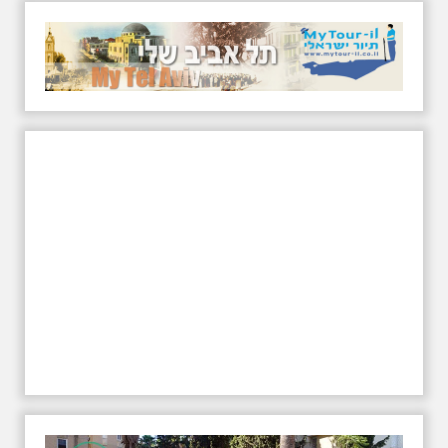
מפוארת בנות 1500 שנה במהלך
עבודות פיתוח בעין חניה, הנחשב
לאחד האתרים היפים בהרי
ירושלים, נחשפו בחפירות
ארכיאולוגיות בריכות מים ומזרקה
מפוארת בנות 1500 שנה, כותרת
עמוד אופיינית לנחלות מלכי הבית
הראשון, ומטבע כסף נדיר -
מהקדומים שהתגלו בסביבות
ירושלים
אתר חדש לתולדות תל
אביב
אל תוותרו ובקרו באתר החדש
לתולדות תל אביב - כותרת תמונה
טקסט