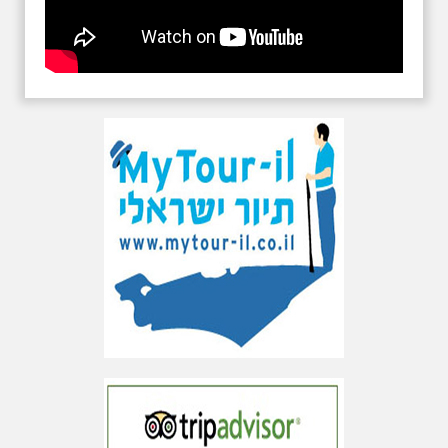
אוסף של בולות מסוף
ימי הבית הראשון
שהתגלה בחפירות עיר
דוד שופך אור על
הבירוקרטיה והאנשים
שמאחוריה בירושלים
הקדומה
בירוקרטיה ופקידים מן העבר:
אוסף של בולות מסוף ימי הבית
הראשון שהתגלה בחפירות עיר
דוד שופך אור על הבירוקרטיה
והאנשים שמאחוריה בירושלים
הקדומה אוסף הבולות שחלקן
נושא כתב עברי קדום וממצאים
חדשים נוספים, יוצגו לציבור בכנס
הארכיאולוגי השנתי של עיר דוד
שיתקיים ביום ה' השבוע