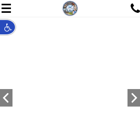
תל אביב שלי
תיור ישראלי בעריכת אילן ש
האתר המרכזי להיסטוריה של תל אביב ותולדות ארץ ישראל - מחק
חייגו עכשיו:
052-7747748
שלחו פנייה:
ilan@mytelaviv.co.il
עברית
English
צור קשר