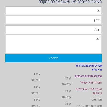
השאירו פנייתכם כאן, ואשוב אליכם בהקדם
ספרים חדשים בתולדות
א"י ות"א
קישור
הכל על תולדות תל-אביב
קישור
עוד אחד
תולדות ארץ ישראל
עוד אחד
קישור
העולם שלי - אטרקציות
קישור
בגלובוס
עוד אחד
עוד אחד
מפת אתר
קישור
קישור
מבט תלת מימד על תל
עוד אחד