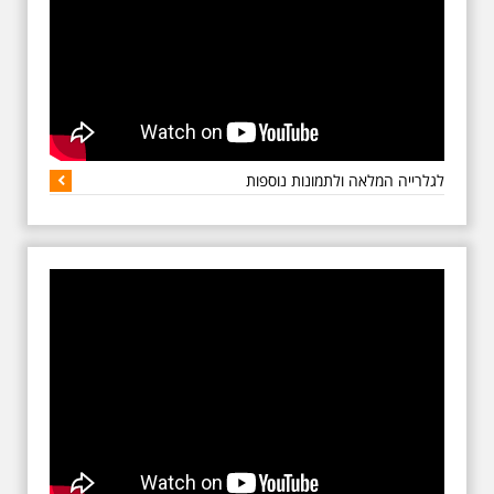
לצ'רצ'יל קבלת פנים נאה
בשדרות רוטשילד מול ביתו וביקש
מתהילה גילוץ להגיש לאורח
המכובד זר פרחים. מספרים
שדיזנגוף ביקש להרשים את
האורח ושלח את עובדי העירייה
להשיג מבית הספר מקווה ישראל
שורה של עצים ואותם שתל מול
ביתו לכבוד האורח. בעת נאומו
לגלרייה המלאה ולתמונות נוספות
של צ'רצ'יל, אחד העצים נפל
והאורח המכובד לא התבלבל
ואמר לדיזנגוף את המשפט
האלמותי. "עיר שרוצה שורשים
חייבת שיהיו לה גם עצים עם
שורשים"... תהילה גילוץ הונצחה
בתילום ההיסטורי בין שני האישים
המכובדים ולימים סיפרה לי, כי
היא היתה אחראית לאירוע
המביך כי פשוט השתעממה בעת
הנאום באנגלית של צ'רצ'יל
ונשענה על אחד העצים והוא
נצל וכך התרחש האירוע המביך.
לא ברור אם הסיפור נכון אך הוא
נחמד. בשנותיה האחרונות