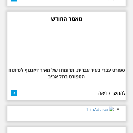
דיזנגוף
האם מאיר דיזנגוף, ראש העיר
המיתולוגי של תל אביב, נעזר
מאמר החודש
פיננסית, ערב מלחמת העולם
הראשונה, ב"נדיב הלא ידוע",
יצחק לייב גולדברג למימון עסקי
הספנות שלו או לענייניו
3.7.2026 - שישי בבוקר ב
הפרטיים? שאלה זו התעוררה
10:00 אריק איינשטיין
אצלי בימים האחרונים, לאחר
סיור בסימן עשור
שהצלחתי "לשים יד" על שטר
לפטירתו. סיור מיוחד
חוב מקורי של מאיר דיזנגוף
בעקבות חייו ושיריו -
ליצחק לייב גולדברג על סך של
עטור מצחך זהב שחור
312 פרנקים צרפתיים. ראו צילום
תחנות תל אביביות מחייו
ספורט עברי בעיר עברית. תרומתו של מאיר דיזנגוף לפיתוח
של שטר החוב כאן לפניכם.
של אריק איינשטיין -
הספורט בתל אביב
מתאים גם למשפחות -
תוצרת הארץ
סיור מיוחד לזכרו של אריק איינשטיין,
להמשך קריאה
בעקבות שתיים עשרה שנים
לפטירתו. סיור באחדים מתחנותיו של
אריק איינשטיין בתל-אביב. החל
הוקמה לשכת בני ברית
ממקום ילדותו, דרך המקומות שהזכיר
חדשה בצפון תל אביב.
בשיריו. מקום עליהם חלם והתגעגע.
נתחיל מבית הולדתו ברחוב גורדון.
לשכת אבנך ונבנית
נשמע אחדים משיריו של אריק
המתמקדת בתולדות
איינשטיין ונסיים את הסיור ליד קברו