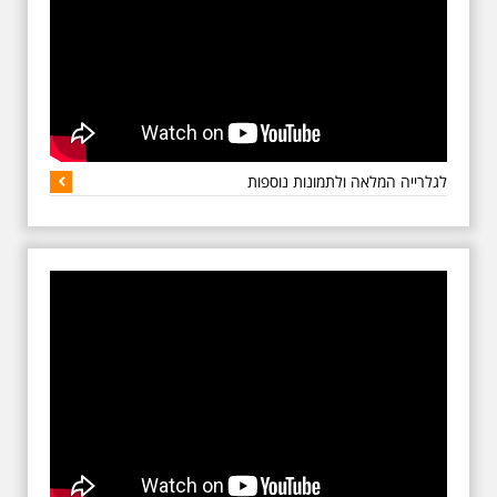
טעימות יין על ידי מומחי יין
מהשורה הראשונה מהייקבים
השונים ברחבי הארץ. את סדרת
טעימות היין בניהול מומחי היין,
החלו ב"טייסטינג רום", לפני ימים
אחדים, מומחי היינות של חברת
"כרמל מזרחי", הייננים דורון
הרנס ומתן צילינג. במרתף היינות
במבנה הטמפלרי היישם התאספו
לגלרייה המלאה ולתמונות נוספות
כמה מומחי יינות, עיתונאים,
ואורחים שרכשו כרטיסים ונהינו
מערב מרתק של מידע על יינות
השונים, טעימות יינות טובים
משולבים במאכלים קלים
מתאימים. בין העיתונאים שהגיעו
לערב מיוחד זה היה גם קברניט
א על בדימוס, מומחה היינות, מיכל
(ממי) בן יוסף, הידוע בכינויו
"קברניט היין". ערב הפתיחה
הוקדש ליינות מדגם סיגנל
ויניארדס מסדרת Carmel
Signature .