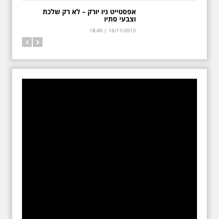
בגיל 106 הלכה
לעולמה תהילה גילוץ.
צ'כיה היא לא רק פראג
אפסטייט ניו יורק – לא רק שלכת
הגישה פרחים לצ'רצ'יל
וצבעי סתיו
18:40 | 16/11/2015
בביקורו בתל-אביב ב
18:40 | 16/11/2015
1921 וגם היתה
אחראית לנפילת העץ
בנאומו.
בגיל 106 (חודש בדיוק לפני יום
הולדתה) הלכה אתמול לעולמה
תהילה גילוץ, "יקירת תל אביב",
אולי האזרחית הישישה ביותר
בתל אביב, שהוריה מנחם ודבורה
גילוץ היו ממייסדי אחוזת בית ותל
אביב והשתתפו בהגרלת
המגרשים ההיסטורית באפריל
1909. מנחם גילוץ היה בוועד
אחוזת בית ות"א. לצד עקיבא
אריה וויס ואחר כך לצד מאיר
דיזנגוף ומאוחר יותר עמד מאחורי
הקמת שכונת "מרכז מסחרי".
כילדה בת 7, קנתה תהילה גילוץ
את עולמה. היה זה בעת ביקורו
של וינסטון צ'רצ'יל, אז שר
המושבות הבריטי בתל אביב ב-30
במרס 1921. מאיר דיזנגוף עשה