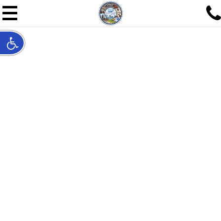
תל אביב שלי
תיור ישראלי בעריכת אילן ש
האתר המרכזי להיסטוריה של תל אביב ותולדות ארץ ישראל - מחק
חייגו עכשיו:
052-7747748
שלחו פנייה:
ilan@mytelaviv.co.il
עברית
English
צור קשר