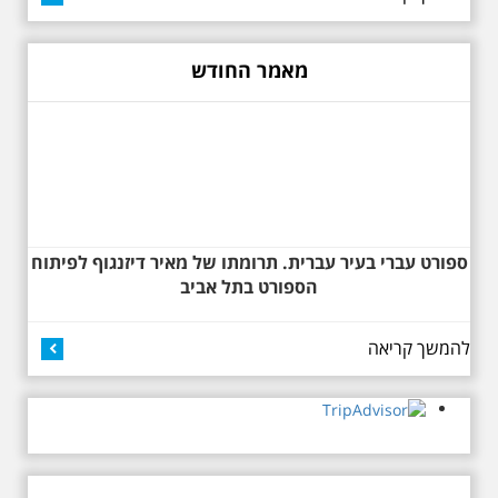
דזיזנגוף וגם על חייה של ג'ניה
שעברו על החברה הישראלית.
אוורבוך, מלכת העיר הלבנה ומי
קהל חובבי היין שזרם בין עשרות
שזכתה בפרס ראשון ב 1934 לתכנון
הדוכנים נהנה מערב ששילב
כיכר דיזנגוף. מחיר הסיור 150
מאמר החודש
תוצרת מקומית משובחת,
שקלים למשתתף
סולידריות חברתית ואווירה
תל-אביבית תוססת של מוזיקה
ואנשים.
ספורט עברי בעיר עברית. תרומתו של מאיר דיזנגוף לפיתוח
דניאל מריאשין מנכ"ל
27.6.2026 - שבת בשעה
הספורט בתל אביב
ארגון בני ברית העולמי
10:00 בבוקר. שכונת אבו
בראיון מיוחד: אנו גאים
כביר - הנסתר והגלוי וגם
ביקור מיוחד בכנסיה
מאוד בפעילות בני
להמשך קריאה
הרוסית
ברית בישראל
בראיון מיוחד אומר מנכ"ל בני
לראשונה ניתנת אפשרות בסיור
ברית העולמית: "ארגון בני ברית
המיוחד הזה של אילן שחורי לבקר
בכנסייה הרוסית אורתודוכסית
ישראל הוא אחד הארגונים
המסתורית באבו כביר, בה פעל בעבר
החשובים ביותר במערך בני ברית
מטה ה ק.ג.ב. מה אתם יודעים על
בעולם, אנו גאים מאוד בפעילות
שכונת אבו כביר הדרומית בתל אביב.
ארגון בני ברית בישראל
שכונת שהוקמה במחצית הראשונה