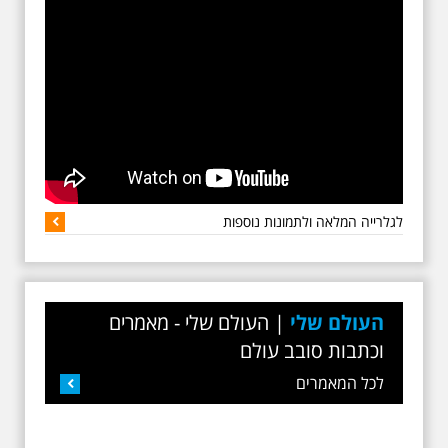
awarding bodies and as
such, we always like to
share the good news and
continually promote all
our winners from the past
few years. All our winners
are judged based on the
criteria we have, we
extensively carry out
research online through
reviews, ratings and
feedback
לגלרייה המלאה ולתמונות נוספות
העולם שלי
|
העולם שלי - מאמרים
ראשונים בתל-אביב
וכתבות סובב עולם
הקטנה מפגשים ב"זום"
עם צאצאי משפחות
לכל המאמרים
המייסדים
עמותת "עיל"ם" לחקר שורשי
המשפחה, בשיתוף בית אריאלה,
יקיימו החל מ 19.7 פרויקט מיוחד