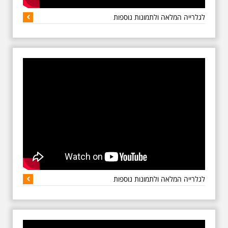
לגלרייה המלאה ולתמונות נוספות
אילן שחורי - תל אביב
שלי זכה בפרס 2021
מטעם ארגון התיירות
הבינלאומי THA -
Travel & Hospitality
awards
זה עתה קבלתי בדוא"ל הודעה
מארגון התיירות הבינלאומי THA -
Travel & Hospitality
awards THA - Israel Award
Winner I am pleased to
confirm Ilan Shchori - My
Tel Aviv been selected as
our winner for Private
Tour Company of the Year
in Israel. This is a great
לגלרייה המלאה ולתמונות נוספות
achievement and we’re
proud to select you as one
of our prestigious
winners. We’re one of the
few independent global