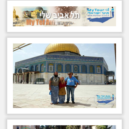
שבת בבוקר: בוא שיר
עברי בגל"צ - עם אילן
שחורי על נתן אלתרמן
בשבת הקרובה ב- 07:00 בבוקר,
(מחר ה-28.3.2020), אתארח
בגלי צה"ל למשך שעה קלה,
בתוכניתו הפופולרית של יורם
רותם, "בוא שיר עברי". תהיה זו
תכנית מקסימה עם השירים
היפים של נתן אלתרמן והסיפורים
שמאחוריהם, במלאת 50 שנה
למותו. בתכנית, שהוקלטה בגל"צ
לפני כחודש, שילבתי גם כמה
תחנות מחייו של נתן אלתרמן
בתל אביב. שווה להקשיב ולאחר
עידן הקורונה, גם לבוא איתי
לסיור מיוחד בעקבות חייו של
אלתרמן בתל אביב.