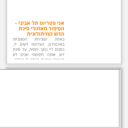
אני פטריוט תל אביבי -
הסיפור מאחורי סיכת
הדש המיתולוגית
באחת המכירות הפומביות
באינטרנט, הצלחתי לשים יד,
בסכום דיי נמוך יחסית, על סיכת
דש, אותה חיפשתי שנים לא
מעטות, שפעם הייתה לי ואבדה.
סיכת דש בקוטר 5.5 ס"מ עם
הכיתוב "אני פטריוט תל אביבי".
בתיאור הפריט באתר המכירות
הפומביות, המוכר לא ידע מה יש
לו ביד ותיאר את הפריט כ"סיכת
דש משנות השמונים". הוא שגה.
סיכת הדש הנדירה הזו כיום, היא
סיכה שחולקה לתושבי תל אביב
בינואר-פברואר 1991, בדיוק לפני
32 שנה, בעיצומה של מלחמת
המפרץ בעיראק ולאחר שסדאם
חוסיין תקף את מדינת ישראל
במספר טילים. אני זוכר היטב את