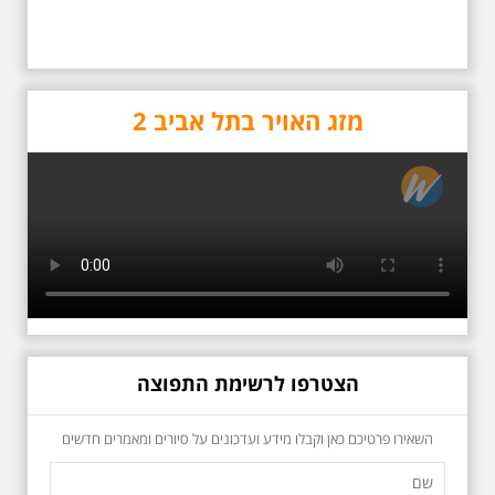
נחנך שבט צופים חדש
בתל ברוך צפון ע"ש
יאני אפשטיין ז"ל
מזג האויר בתל אביב 2
בטקס מרשים ומרגש, נחנך היום
(30.1.2018) שבט הצופים
"רעות" בתל ברוך צפון על שמו
כשביאליק פוגש את
של יעקב (יאני) אפשטיין. יאני
אידלסון שבת 25.4.2026
אפשטיין היה יו"ר הנהגת צופי
בשעה 16:00
תל אביב – יפו, במשך 57 שנה.
סיור מיוחד ומרגש ברחובות ביאליק
חברים הרבים של יאני אפשטיין,
ואידלסון והסביבה, המבליט את
חניכיו מעשרות השנים בצופי
הפיכתה של תל אביב לבירת התרבות
תל-אביב, בהם גם אני כחניך
של ארץ ישראל. זאת בעיקר סביב
"שבט דיזנגוף", הגיעו לרחוב
החלטתו של חיים נחמן ביאליק
סטפן צוויג בתל-ברור צפון
להתיישב בתל אביב והמהלכים
לחנוכתו של השבט החדש על
העירוניים שהושפעו מכך. הסיור יהיה
שמו של "יאני".
בדגש התרבותיות התל אביבית של
הצטרפו לרשימת התפוצה
שנות העשרים והשלושים. הבנייה
האקלקטית והסגנון הבינלאומי שאפיין
את רחובות ביאליק ואידלסון כשכל
השאירו פרטיכם כאן וקבלו מידע ועדכונים על סיורים ומאמרים חדשים
החברה הגבוהה התל אביבית
והארצישראלית ביקשה לגור בסמיכות
למשורר הלאומי. נדבר על המבנים,