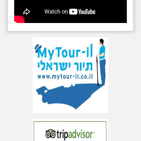
לצ'רצ'יל קבלת פנים נאה
בשדרות רוטשילד מול ביתו וביקש
מתהילה גילוץ להגיש לאורח
המכובד זר פרחים. מספרים
שדיזנגוף ביקש להרשים את
האורח ושלח את עובדי העירייה
להשיג מבית הספר מקווה ישראל
שורה של עצים ואותם שתל מול
ביתו לכבוד האורח. בעת נאומו
של צ'רצ'יל, אחד העצים נפל
והאורח המכובד לא התבלבל
ואמר לדיזנגוף את המשפט
האלמותי. "עיר שרוצה שורשים
חייבת שיהיו לה גם עצים עם
שורשים"... תהילה גילוץ הונצחה
בתילום ההיסטורי בין שני האישים
המכובדים ולימים סיפרה לי, כי
היא היתה אחראית לאירוע
המביך כי פשוט השתעממה בעת
הנאום באנגלית של צ'רצ'יל
ונשענה על אחד העצים והוא
נצל וכך התרחש האירוע המביך.
לא ברור אם הסיפור נכון אך הוא
נחמד. בשנותיה האחרונות
תהילה גילוץ גרה בבית האבות