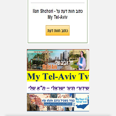
של משען בנאות אפיקה, שם
נשאתי בשנים האחרונות מפר
הרצאות על ראשית תל אביב
ותמיד תהילה גילוץ היתה מרבה
לשאול או בעצם לספר על
ילדותה שוב ושוב. יהי זכרה ברוך.
עוד על תהילה גילוץ וראשית תל
אביב ראו באתר תל אביב שלי,
בכתובות
http://www.mytelaviv.co.il
(אילן שחורי)
אתר תל אביב שלי
מהיום מאובטח ומוצפן
אתר תל אביב שלי מהיום ה-30
באפריל 2020 מאובטח ומוצפן
ומחזיק אישור ותעודת הבטחת
אתר על ידי Rapid-SSL