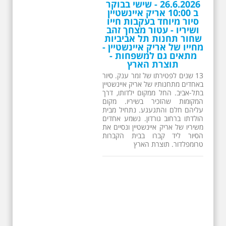
26.6.2026 - שישי בבוקר
מציגים, כ- 50 משלחות
ב 10:00 אריק איינשטיין
מחו"ל ואלפי מציגים
סיור מיוחד בעקבות חייו
שיגיעו להשתתף
ושיריו - עטור מצחך זהב
בתערוכת התיירות
שחור תחנות תל אביביות
הבינלאומית IMTM
מחייו של אריק איינשטיין -
מתאים גם למשפחות -
תערוכת התיירות הבינלאומית
תוצרת הארץ
השנתית 2019 IMTM תתקיים ב
12-13 לפברואר בביתן 2 בגני
13 שנים לפטירתו של זמר ענק. סיור
התערוכה זו השנה ה-25
באחדים מתחנותיו של אריק איינשטיין
בתל-אביב. החל ממקום ילדותו, דרך
המקומות שהזכיר בשיריו. מקום
עליהם חלם והתגעגע. נתחיל מבית
הולדתו ברחוב גורדון. נשמע אחדים
משיריו של אריק איינשטיין ונסיים את
הסיור ליד קברו בבית הקברות
טרומפלדור. תוצרת הארץ
תחרות צילום סביב 25
שנה של תיירות
בישראל
תערוכת התיירות הבינלאומית
IMTM מזמינה אתכם לשלוח את
התמונות הכי יפות שצילמתם
בישראל ולזכות בכרטיס טיסה
ליעד באירופה