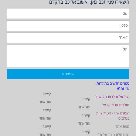
השאירו פנייתכם כאן, ואשוב אליכם בהקדם
ספרים חדשים בתולדות
א"י ות"א
קישור
הכל על תולדות תל-אביב
קישור
עוד אחד
תולדות ארץ ישראל
עוד אחד
קישור
העולם שלי - אטרקציות
קישור
בגלובוס
עוד אחד
עוד אחד
מפת אתר
קישור
קישור
מבט תלת מימד על תל
עוד אחד